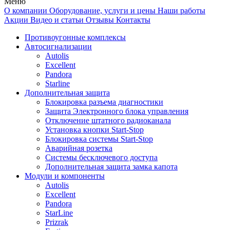
Меню
О компании
Оборудование, услуги и цены
Наши работы
Акции
Видео и статьи
Отзывы
Контакты
Противоугонные комплексы
Автосигнализации
Autolis
Excellent
Pandora
Starline
Дополнительная защита
Блокировка разъема диагностики
Защита Электронного блока управления
Отключение штатного радиоканала
Установка кнопки Start-Stop
Блокировка системы Start-Stop
Аварийная розетка
Системы бесключевого доступа
Дополнительная защита замка капота
Модули и компоненты
Autolis
Excellent
Pandora
StarLine
Prizrak