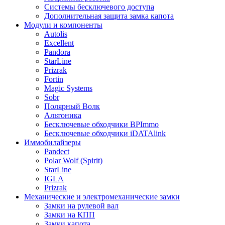
Системы бесключевого доступа
Дополнительная защита замка капота
Модули и компоненты
Autolis
Excellent
Pandora
StarLine
Prizrak
Fortin
Magic Systems
Sobr
Полярный Волк
Альтоника
Бесключевые обходчики BPImmo
Бесключевые обходчики iDATAlink
Иммобилайзеры
Pandect
Polar Wolf (Spirit)
StarLine
IGLA
Prizrak
Механические и электромеханические замки
Замки на рулевой вал
Замки на КПП
Замки капота