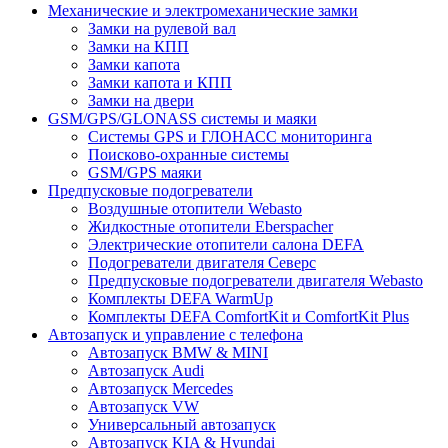
Механические и электромеханические замки
Замки на рулевой вал
Замки на КПП
Замки капота
Замки капота и КПП
Замки на двери
GSM/GPS/GLONASS системы и маяки
Системы GPS и ГЛОНАСС мониторинга
Поисково-охранные системы
GSM/GPS маяки
Предпусковые подогреватели
Воздушные отопители Webasto
Жидкостные отопители Eberspacher
Электрические отопители салона DEFA
Подогреватели двигателя Северс
Предпусковые подогреватели двигателя Webasto
Комплекты DEFA WarmUp
Комплекты DEFA ComfortKit и ComfortKit Plus
Автозапуск и управление с телефона
Автозапуск BMW & MINI
Автозапуск Audi
Автозапуск Mercedes
Автозапуск VW
Универсальный автозапуск
Автозапуск KIA & Hyundai