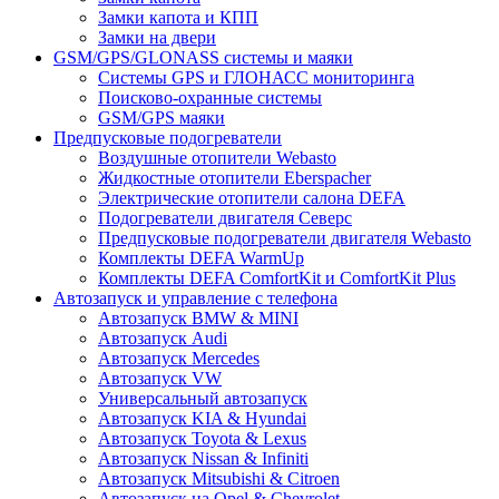
Замки капота и КПП
Замки на двери
GSM/GPS/GLONASS системы и маяки
Системы GPS и ГЛОНАСС мониторинга
Поисково-охранные системы
GSM/GPS маяки
Предпусковые подогреватели
Воздушные отопители Webasto
Жидкостные отопители Eberspacher
Электрические отопители салона DEFA
Подогреватели двигателя Северс
Предпусковые подогреватели двигателя Webasto
Комплекты DEFA WarmUp
Комплекты DEFA ComfortKit и ComfortKit Plus
Автозапуск и управление с телефона
Автозапуск BMW & MINI
Автозапуск Audi
Автозапуск Mercedes
Автозапуск VW
Универсальный автозапуск
Автозапуск KIA & Hyundai
Автозапуск Toyota & Lexus
Автозапуск Nissan & Infiniti
Автозапуск Mitsubishi & Citroen
Автозапуск на Opel & Chevrolet