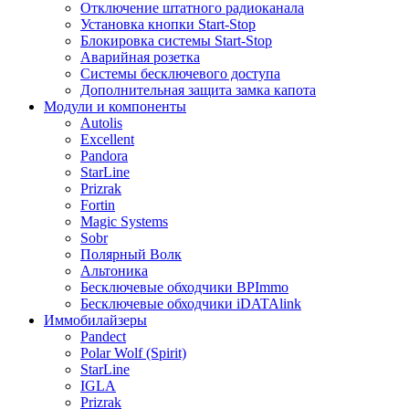
Отключение штатного радиоканала
Установка кнопки Start-Stop
Блокировка системы Start-Stop
Аварийная розетка
Системы бесключевого доступа
Дополнительная защита замка капота
Модули и компоненты
Autolis
Excellent
Pandora
StarLine
Prizrak
Fortin
Magic Systems
Sobr
Полярный Волк
Альтоника
Бесключевые обходчики BPImmo
Бесключевые обходчики iDATAlink
Иммобилайзеры
Pandect
Polar Wolf (Spirit)
StarLine
IGLA
Prizrak