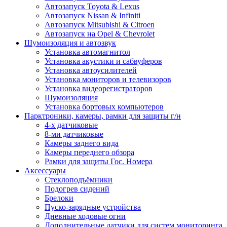
Автозапуск Toyota & Lexus
Автозапуск Nissan & Infiniti
Автозапуск Mitsubishi & Citroen
Автозапуск на Opel & Chevrolet
Шумоизоляция и автозвук
Установка автомагнитол
Установка акустики и сабвуферов
Установка автоусилителей
Установка мониторов и телевизоров
Установка видеорегистраторов
Шумоизоляция
Установка бортовых компьютеров
Парктроники, камеры, рамки для защиты г/н
4-х датчиковые
8-ми датчиковые
Камеры заднего вида
Камеры переднего обзора
Рамки для защиты Гос. Номера
Аксессуары
Стеклоподъёмники
Подогрев сидений
Брелоки
Пуско-зарядные устройства
Дневные ходовые огни
Дополнительные датчики для систем мониторинга