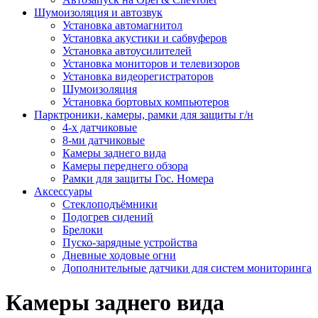
Шумоизоляция и автозвук
Установка автомагнитол
Установка акустики и сабвуферов
Установка автоусилителей
Установка мониторов и телевизоров
Установка видеорегистраторов
Шумоизоляция
Установка бортовых компьютеров
Парктроники, камеры, рамки для защиты г/н
4-х датчиковые
8-ми датчиковые
Камеры заднего вида
Камеры переднего обзора
Рамки для защиты Гос. Номера
Аксессуары
Стеклоподъёмники
Подогрев сидений
Брелоки
Пуско-зарядные устройства
Дневные ходовые огни
Дополнительные датчики для систем мониторинга
Камеры заднего вида