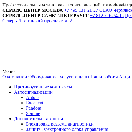
Профессиональная установка автосигнализаций, иммобилайзе
СЕРВИС-ЦЕНТР
МОСКВА
+7 495
131-21-27
СВАО Чермянский
СЕРВИС-ЦЕНТР
САНКТ-ПЕТЕРБУРГ
+7 812
716-74-15
Цен
Север - Лахтинский проспект, д. 2
Меню
О компании
Оборудование, услуги и цены
Наши работы
Акци
Противоугонные комплексы
Автосигнализации
Autolis
Excellent
Pandora
Starline
Дополнительная защита
Блокировка разъема диагностики
Защита Электронного блока управления