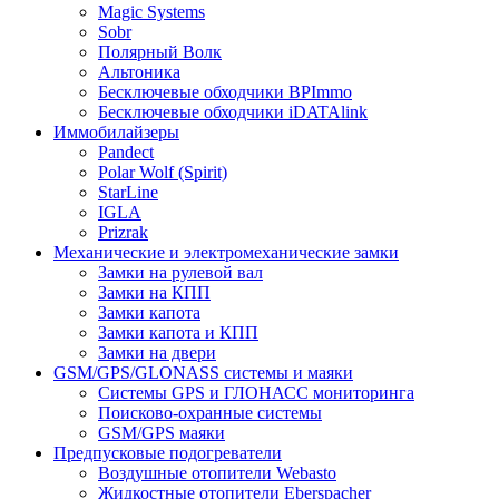
Magic Systems
Sobr
Полярный Волк
Альтоника
Бесключевые обходчики BPImmo
Бесключевые обходчики iDATAlink
Иммобилайзеры
Pandect
Polar Wolf (Spirit)
StarLine
IGLA
Prizrak
Механические и электромеханические замки
Замки на рулевой вал
Замки на КПП
Замки капота
Замки капота и КПП
Замки на двери
GSM/GPS/GLONASS системы и маяки
Системы GPS и ГЛОНАСС мониторинга
Поисково-охранные системы
GSM/GPS маяки
Предпусковые подогреватели
Воздушные отопители Webasto
Жидкостные отопители Eberspacher