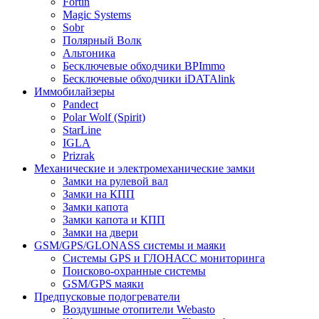
Fortin
Magic Systems
Sobr
Полярный Волк
Альтоника
Бесключевые обходчики BPImmo
Бесключевые обходчики iDATAlink
Иммобилайзеры
Pandect
Polar Wolf (Spirit)
StarLine
IGLA
Prizrak
Механические и электромеханические замки
Замки на рулевой вал
Замки на КПП
Замки капота
Замки капота и КПП
Замки на двери
GSM/GPS/GLONASS системы и маяки
Системы GPS и ГЛОНАСС мониторинга
Поисково-охранные системы
GSM/GPS маяки
Предпусковые подогреватели
Воздушные отопители Webasto