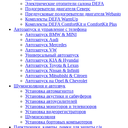
Электрические отопители салона DEFA
Подогреватели двигателя Северс
Предпусковые подогреватели двигателя Webasto
Комплекты DEFA WarmUp
Комплекты DEFA ComfortKit и ComfortKit Plus
Автозапуск и управление с телефона
Автозапуск BMW & MINI
Автозапуск Audi
Автозапуск Mercedes
Автозапуск VW
Универсальный автозапуск
Автозапуск KIA & Hyundai
Автозапуск Toyota & Lexus
Автозапуск Nissan & Infiniti
Автозапуск Mitsubishi & Citroen
Автозапуск на Opel & Chevrolet
Шумоизоляция и автозвук
Установка автомагнитол
Установка акустики и сабвуферов
Установка автоусилителей
Установка мониторов и телевизоров
Установка видеорегистраторов
Шумоизоляция
Установка бортовых компьютеров
Парктроники, камеры, рамки для защиты г/н