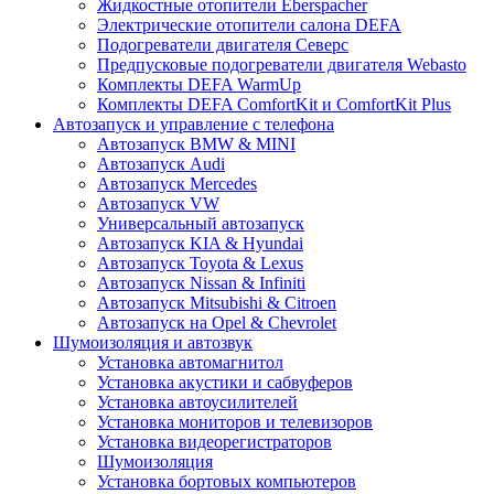
Жидкостные отопители Eberspacher
Электрические отопители салона DEFA
Подогреватели двигателя Северс
Предпусковые подогреватели двигателя Webasto
Комплекты DEFA WarmUp
Комплекты DEFA ComfortKit и ComfortKit Plus
Автозапуск и управление с телефона
Автозапуск BMW & MINI
Автозапуск Audi
Автозапуск Mercedes
Автозапуск VW
Универсальный автозапуск
Автозапуск KIA & Hyundai
Автозапуск Toyota & Lexus
Автозапуск Nissan & Infiniti
Автозапуск Mitsubishi & Citroen
Автозапуск на Opel & Chevrolet
Шумоизоляция и автозвук
Установка автомагнитол
Установка акустики и сабвуферов
Установка автоусилителей
Установка мониторов и телевизоров
Установка видеорегистраторов
Шумоизоляция
Установка бортовых компьютеров