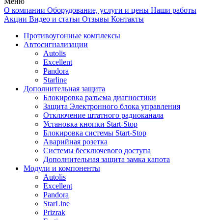
Меню
О компании
Оборудование, услуги и цены
Наши работы
Акции
Видео и статьи
Отзывы
Контакты
Противоугонные комплексы
Автосигнализации
Autolis
Excellent
Pandora
Starline
Дополнительная защита
Блокировка разъема диагностики
Защита Электронного блока управления
Отключение штатного радиоканала
Установка кнопки Start-Stop
Блокировка системы Start-Stop
Аварийная розетка
Системы бесключевого доступа
Дополнительная защита замка капота
Модули и компоненты
Autolis
Excellent
Pandora
StarLine
Prizrak