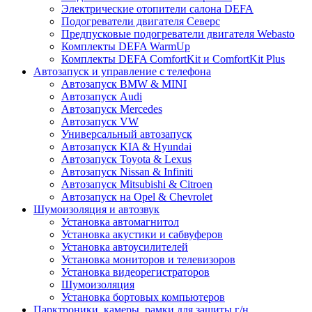
Электрические отопители салона DEFA
Подогреватели двигателя Северс
Предпусковые подогреватели двигателя Webasto
Комплекты DEFA WarmUp
Комплекты DEFA ComfortKit и ComfortKit Plus
Автозапуск и управление с телефона
Автозапуск BMW & MINI
Автозапуск Audi
Автозапуск Mercedes
Автозапуск VW
Универсальный автозапуск
Автозапуск KIA & Hyundai
Автозапуск Toyota & Lexus
Автозапуск Nissan & Infiniti
Автозапуск Mitsubishi & Citroen
Автозапуск на Opel & Chevrolet
Шумоизоляция и автозвук
Установка автомагнитол
Установка акустики и сабвуферов
Установка автоусилителей
Установка мониторов и телевизоров
Установка видеорегистраторов
Шумоизоляция
Установка бортовых компьютеров
Парктроники, камеры, рамки для защиты г/н