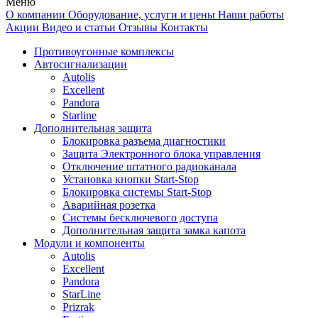
Меню
О компании
Оборудование, услуги и цены
Наши работы
Акции
Видео и статьи
Отзывы
Контакты
Противоугонные комплексы
Автосигнализации
Autolis
Excellent
Pandora
Starline
Дополнительная защита
Блокировка разъема диагностики
Защита Электронного блока управления
Отключение штатного радиоканала
Установка кнопки Start-Stop
Блокировка системы Start-Stop
Аварийная розетка
Системы бесключевого доступа
Дополнительная защита замка капота
Модули и компоненты
Autolis
Excellent
Pandora
StarLine
Prizrak