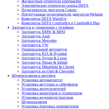
Жидкостные отопители Eberspacher
Электрические отопители салона DEFA
Подогреватели двигателя Северс
Предпусковые подогреватели двигателя Webasto
Комплекты DEFA WarmUp
Комплекты DEFA ComfortKit и ComfortKit Plus
Автозапуск и управление с телефона
Автозапуск BMW & MINI
Автозапуск Audi
Автозапуск Mercedes
Автозапуск VW
Универсальный автозапуск
Автозапуск KIA & Hyundai
Автозапуск Toyota & Lexus
Автозапуск Nissan & Infiniti
Автозапуск Mitsubishi & Citroen
Автозапуск на Opel & Chevrolet
Шумоизоляция и автозвук
Установка автомагнитол
Установка акустики и сабвуферов
Установка автоусилителей
Установка мониторов и телевизоров
Установка видеорегистраторов
Шумоизоляция
Установка бортовых компьютеров