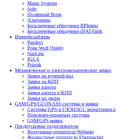
Magic Systems
Sobr
Полярный Волк
Альтоника
Бесключевые обходчики BPImmo
Бесключевые обходчики iDATAlink
Иммобилайзеры
Pandect
Polar Wolf (Spirit)
StarLine
IGLA
Prizrak
Механические и электромеханические замки
Замки на рулевой вал
Замки на КПП
Замки капота
Замки капота и КПП
Замки на двери
GSM/GPS/GLONASS системы и маяки
Системы GPS и ГЛОНАСС мониторинга
Поисково-охранные системы
GSM/GPS маяки
Предпусковые подогреватели
Воздушные отопители Webasto
Жидкостные отопители Eberspacher