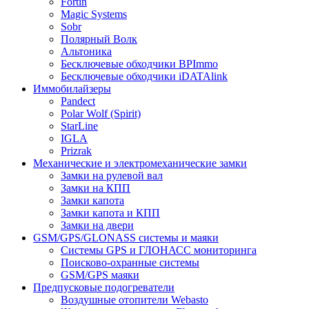
Fortin
Magic Systems
Sobr
Полярный Волк
Альтоника
Бесключевые обходчики BPImmo
Бесключевые обходчики iDATAlink
Иммобилайзеры
Pandect
Polar Wolf (Spirit)
StarLine
IGLA
Prizrak
Механические и электромеханические замки
Замки на рулевой вал
Замки на КПП
Замки капота
Замки капота и КПП
Замки на двери
GSM/GPS/GLONASS системы и маяки
Системы GPS и ГЛОНАСС мониторинга
Поисково-охранные системы
GSM/GPS маяки
Предпусковые подогреватели
Воздушные отопители Webasto