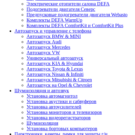
Электрические отопители салона DEFA
Подогреватели двигателя Северс
Предпусковые подогреватели двигателя Webasto
Комплекты DEFA WarmUp
Комплекты DEFA ComfortKit и ComfortKit Plus
Автозапуск и управление с телефона
Автозапуск BMW & MINI
Автозапуск Audi
Автозапуск Mercedes
Автозапуск VW
Универсальный автозапуск
Автозапуск KIA & Hyundai
Автозапуск Toyota & Lexus
Автозапуск Nissan & Infiniti
Автозапуск Mitsubishi & Citroen
Автозапуск на Opel & Chevrolet
Шумоизоляция и автозвук
Установка автомагнитол
Установка акустики и сабвуферов
Установка автоусилителей
Установка мониторов и телевизоров
Установка видеорегистраторов
Шумоизоляция
Установка бортовых компьютеров
Парктроники, камеры, рамки для защиты г/н