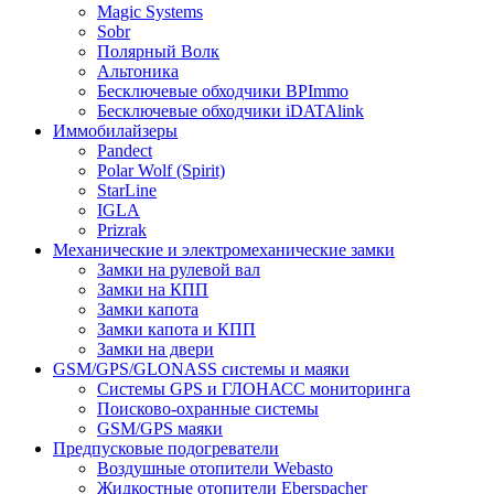
Magic Systems
Sobr
Полярный Волк
Альтоника
Бесключевые обходчики BPImmo
Бесключевые обходчики iDATAlink
Иммобилайзеры
Pandect
Polar Wolf (Spirit)
StarLine
IGLA
Prizrak
Механические и электромеханические замки
Замки на рулевой вал
Замки на КПП
Замки капота
Замки капота и КПП
Замки на двери
GSM/GPS/GLONASS системы и маяки
Системы GPS и ГЛОНАСС мониторинга
Поисково-охранные системы
GSM/GPS маяки
Предпусковые подогреватели
Воздушные отопители Webasto
Жидкостные отопители Eberspacher