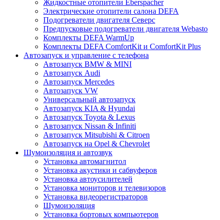
Жидкостные отопители Eberspacher
Электрические отопители салона DEFA
Подогреватели двигателя Северс
Предпусковые подогреватели двигателя Webasto
Комплекты DEFA WarmUp
Комплекты DEFA ComfortKit и ComfortKit Plus
Автозапуск и управление с телефона
Автозапуск BMW & MINI
Автозапуск Audi
Автозапуск Mercedes
Автозапуск VW
Универсальный автозапуск
Автозапуск KIA & Hyundai
Автозапуск Toyota & Lexus
Автозапуск Nissan & Infiniti
Автозапуск Mitsubishi & Citroen
Автозапуск на Opel & Chevrolet
Шумоизоляция и автозвук
Установка автомагнитол
Установка акустики и сабвуферов
Установка автоусилителей
Установка мониторов и телевизоров
Установка видеорегистраторов
Шумоизоляция
Установка бортовых компьютеров