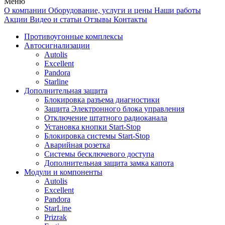
Меню
О компании
Оборудование, услуги и цены
Наши работы
Акции
Видео и статьи
Отзывы
Контакты
Противоугонные комплексы
Автосигнализации
Autolis
Excellent
Pandora
Starline
Дополнительная защита
Блокировка разъема диагностики
Защита Электронного блока управления
Отключение штатного радиоканала
Установка кнопки Start-Stop
Блокировка системы Start-Stop
Аварийная розетка
Системы бесключевого доступа
Дополнительная защита замка капота
Модули и компоненты
Autolis
Excellent
Pandora
StarLine
Prizrak