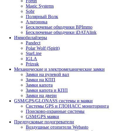
Fortin
Magic Systems
Sobr
Полярный Волк
Альтоника
Бесключевые обходчики BPImmo
Бесключевые обходчики iDATAlink
Иммобилайзеры
Pandect
Polar Wolf (Spirit)
StarLine
IGLA
Prizrak
Механические и электромеханические замки
Замки на рулевой вал
Замки на КПП
Замки капота
Замки капота и КПП
Замки на двери
GSM/GPS/GLONASS системы и маяки
Системы GPS и ГЛОНАСС мониторинга
Поисково-охранные системы
GSM/GPS маяки
Предпусковые подогреватели
Воздушные отопители Webasto