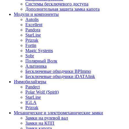
Системы бесключевого доступа
Дополнительная защита замка капота
Модули и компоненты
Autolis
Excellent
Pandora
StarLine
Prizrak
Fortin
Magic Systems
Sobr
Полярный Волк
Альтоника
Бесключевые обходчики BPImmo
Бесключевые обходчики iDATAlink
Иммобилайзеры
Pandect
Polar Wolf (Spirit)
StarLine
IGLA
Prizrak
Механические и электромеханические замки
Замки на рулевой вал
Замки на КПП
Замки капота