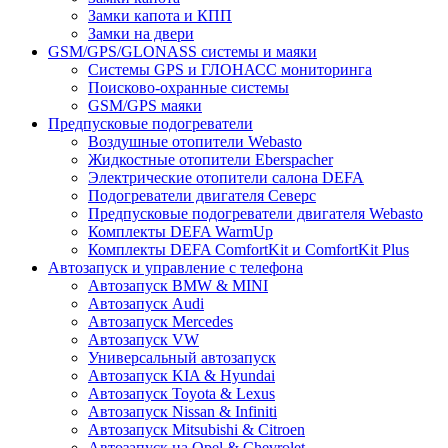
Замки капота и КПП
Замки на двери
GSM/GPS/GLONASS системы и маяки
Системы GPS и ГЛОНАСС мониторинга
Поисково-охранные системы
GSM/GPS маяки
Предпусковые подогреватели
Воздушные отопители Webasto
Жидкостные отопители Eberspacher
Электрические отопители салона DEFA
Подогреватели двигателя Северс
Предпусковые подогреватели двигателя Webasto
Комплекты DEFA WarmUp
Комплекты DEFA ComfortKit и ComfortKit Plus
Автозапуск и управление с телефона
Автозапуск BMW & MINI
Автозапуск Audi
Автозапуск Mercedes
Автозапуск VW
Универсальный автозапуск
Автозапуск KIA & Hyundai
Автозапуск Toyota & Lexus
Автозапуск Nissan & Infiniti
Автозапуск Mitsubishi & Citroen
Автозапуск на Opel & Chevrolet