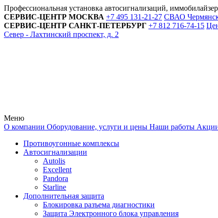
Профессиональная установка автосигнализаций, иммобилайзе
СЕРВИС-ЦЕНТР
МОСКВА
+7 495
131-21-27
СВАО Чермянский
СЕРВИС-ЦЕНТР
САНКТ-ПЕТЕРБУРГ
+7 812
716-74-15
Цен
Север - Лахтинский проспект, д. 2
Меню
О компании
Оборудование, услуги и цены
Наши работы
Акци
Противоугонные комплексы
Автосигнализации
Autolis
Excellent
Pandora
Starline
Дополнительная защита
Блокировка разъема диагностики
Защита Электронного блока управления