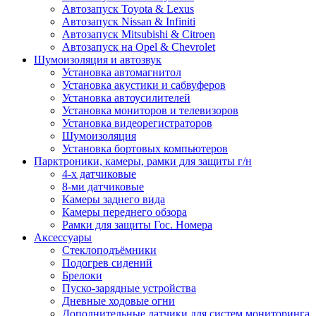
Автозапуск Toyota & Lexus
Автозапуск Nissan & Infiniti
Автозапуск Mitsubishi & Citroen
Автозапуск на Opel & Chevrolet
Шумоизоляция и автозвук
Установка автомагнитол
Установка акустики и сабвуферов
Установка автоусилителей
Установка мониторов и телевизоров
Установка видеорегистраторов
Шумоизоляция
Установка бортовых компьютеров
Парктроники, камеры, рамки для защиты г/н
4-х датчиковые
8-ми датчиковые
Камеры заднего вида
Камеры переднего обзора
Рамки для защиты Гос. Номера
Аксессуары
Стеклоподъёмники
Подогрев сидений
Брелоки
Пуско-зарядные устройства
Дневные ходовые огни
Дополнительные датчики для систем мониторинга