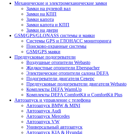
Механические и электромеханические замки
Замки на рулевой вал
Замки на КПП
Замки капота
Замки капота и КПП
Замки на двери
GSM/GPS/GLONASS системы и маяки
Системы GPS и ГЛОНАСС мониторинга
Поисково-охранные системы
GSM/GPS маяки
Предпусковые подогреватели
Воздушные отопители Webasto
Жидкостные отопители Eberspacher
Электрические отопители салона DEFA
Подогреватели двигателя Северс
Предпусковые подогреватели двигателя Webasto
Комплекты DEFA WarmUp
Комплекты DEFA ComfortKit и ComfortKit Plus
Автозапуск и управление с телефона
Автозапуск BMW & MINI
Автозапуск Audi
Автозапуск Mercedes
Автозапуск VW
Универсальный автозапуск
Автозапуск KIA & Hyundai