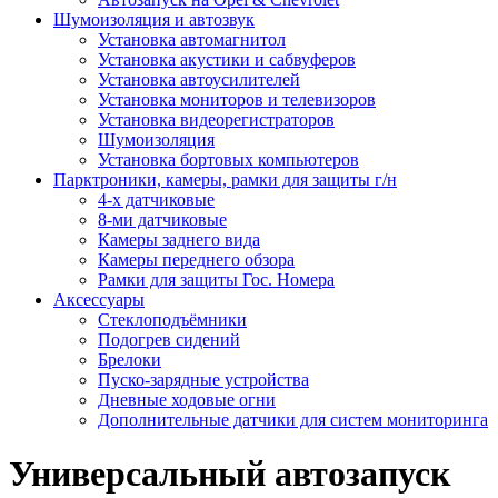
Шумоизоляция и автозвук
Установка автомагнитол
Установка акустики и сабвуферов
Установка автоусилителей
Установка мониторов и телевизоров
Установка видеорегистраторов
Шумоизоляция
Установка бортовых компьютеров
Парктроники, камеры, рамки для защиты г/н
4-х датчиковые
8-ми датчиковые
Камеры заднего вида
Камеры переднего обзора
Рамки для защиты Гос. Номера
Аксессуары
Стеклоподъёмники
Подогрев сидений
Брелоки
Пуско-зарядные устройства
Дневные ходовые огни
Дополнительные датчики для систем мониторинга
Универсальный автозапуск