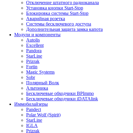
Отключение штатного радиоканала
Установка кнопки Start-Stop
Блокировка системы Start-Stop
Аварийная розетка
Системы бесключевого доступа
Дополнительная защита замка капота
Модули и компоненты
Autolis
Excellent
Pandora
StarLine
Prizrak
Fortin
Magic Systems
Sobr
Полярный Волк
Альтоника
Бесключевые обходчики BPImmo
Бесключевые обходчики iDATAlink
Иммобилайзеры
Pandect
Polar Wolf (Spirit)
StarLine
IGLA
Prizrak