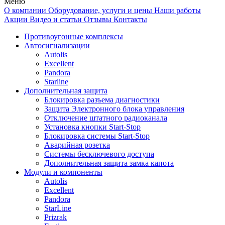
Меню
О компании
Оборудование, услуги и цены
Наши работы
Акции
Видео и статьи
Отзывы
Контакты
Противоугонные комплексы
Автосигнализации
Autolis
Excellent
Pandora
Starline
Дополнительная защита
Блокировка разъема диагностики
Защита Электронного блока управления
Отключение штатного радиоканала
Установка кнопки Start-Stop
Блокировка системы Start-Stop
Аварийная розетка
Системы бесключевого доступа
Дополнительная защита замка капота
Модули и компоненты
Autolis
Excellent
Pandora
StarLine
Prizrak