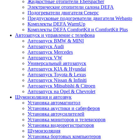
Жидкостные отопители Eberspacher
Электрические отопители салона DEFA
Подогреватели двигателя Северс
Предпусковые подогреватели двигателя Webasto
Комплекты DEFA WarmUp
Комплекты DEFA ComfortKit и ComfortKit Plus
Автозапуск и управление с телефона
Автозапуск BMW & MINI
Автозапуск Audi
Автозапуск Mercedes
Автозапуск VW
Универсальный автозапуск
Автозапуск KIA & Hyundai
Автозапуск Toyota & Lexus
Автозапуск Nissan & Infiniti
Автозапуск Mitsubishi & Citroen
Автозапуск на Opel & Chevrolet
Шумоизоляция и автозвук
Установка автомагнитол
Установка акустики и сабвуферов
Установка автоусилителей
Установка мониторов и телевизоров
Установка видеорегистраторов
Шумоизоляция
Установка бортовых компьютеров