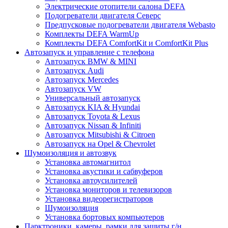
Электрические отопители салона DEFA
Подогреватели двигателя Северс
Предпусковые подогреватели двигателя Webasto
Комплекты DEFA WarmUp
Комплекты DEFA ComfortKit и ComfortKit Plus
Автозапуск и управление с телефона
Автозапуск BMW & MINI
Автозапуск Audi
Автозапуск Mercedes
Автозапуск VW
Универсальный автозапуск
Автозапуск KIA & Hyundai
Автозапуск Toyota & Lexus
Автозапуск Nissan & Infiniti
Автозапуск Mitsubishi & Citroen
Автозапуск на Opel & Chevrolet
Шумоизоляция и автозвук
Установка автомагнитол
Установка акустики и сабвуферов
Установка автоусилителей
Установка мониторов и телевизоров
Установка видеорегистраторов
Шумоизоляция
Установка бортовых компьютеров
Парктроники, камеры, рамки для защиты г/н