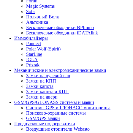
Fortin
Magic Systems
Sobr
Полярный Волк
Альтоника
Бесключевые обходчики BPImmo
Бесключевые обходчики iDATAlink
Иммобилайзеры
Pandect
Polar Wolf (Spirit)
StarLine
IGLA
Prizrak
Механические и электромеханические замки
Замки на рулевой вал
Замки на КПП
Замки капота
Замки капота и КПП
Замки на двери
GSM/GPS/GLONASS системы и маяки
Системы GPS и ГЛОНАСС мониторинга
Поисково-охранные системы
GSM/GPS маяки
Предпусковые подогреватели
Воздушные отопители Webasto