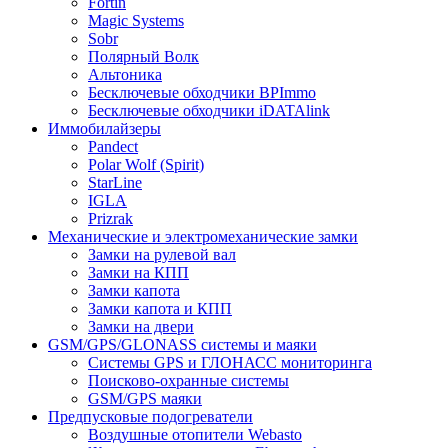
Fortin
Magic Systems
Sobr
Полярный Волк
Альтоника
Бесключевые обходчики BPImmo
Бесключевые обходчики iDATAlink
Иммобилайзеры
Pandect
Polar Wolf (Spirit)
StarLine
IGLA
Prizrak
Механические и электромеханические замки
Замки на рулевой вал
Замки на КПП
Замки капота
Замки капота и КПП
Замки на двери
GSM/GPS/GLONASS системы и маяки
Системы GPS и ГЛОНАСС мониторинга
Поисково-охранные системы
GSM/GPS маяки
Предпусковые подогреватели
Воздушные отопители Webasto