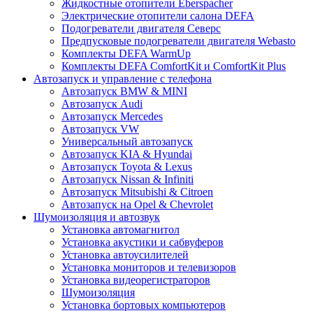
Жидкостные отопители Eberspacher
Электрические отопители салона DEFA
Подогреватели двигателя Северс
Предпусковые подогреватели двигателя Webasto
Комплекты DEFA WarmUp
Комплекты DEFA ComfortKit и ComfortKit Plus
Автозапуск и управление с телефона
Автозапуск BMW & MINI
Автозапуск Audi
Автозапуск Mercedes
Автозапуск VW
Универсальный автозапуск
Автозапуск KIA & Hyundai
Автозапуск Toyota & Lexus
Автозапуск Nissan & Infiniti
Автозапуск Mitsubishi & Citroen
Автозапуск на Opel & Chevrolet
Шумоизоляция и автозвук
Установка автомагнитол
Установка акустики и сабвуферов
Установка автоусилителей
Установка мониторов и телевизоров
Установка видеорегистраторов
Шумоизоляция
Установка бортовых компьютеров