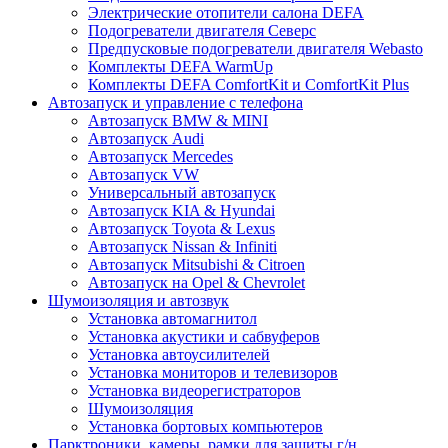
Электрические отопители салона DEFA
Подогреватели двигателя Северс
Предпусковые подогреватели двигателя Webasto
Комплекты DEFA WarmUp
Комплекты DEFA ComfortKit и ComfortKit Plus
Автозапуск и управление с телефона
Автозапуск BMW & MINI
Автозапуск Audi
Автозапуск Mercedes
Автозапуск VW
Универсальный автозапуск
Автозапуск KIA & Hyundai
Автозапуск Toyota & Lexus
Автозапуск Nissan & Infiniti
Автозапуск Mitsubishi & Citroen
Автозапуск на Opel & Chevrolet
Шумоизоляция и автозвук
Установка автомагнитол
Установка акустики и сабвуферов
Установка автоусилителей
Установка мониторов и телевизоров
Установка видеорегистраторов
Шумоизоляция
Установка бортовых компьютеров
Парктроники, камеры, рамки для защиты г/н