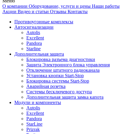
Меню
О компании
Оборудование, услуги и цены
Наши работы
Акции
Видео и статьи
Отзывы
Контакты
Противоугонные комплексы
Автосигнализации
Autolis
Excellent
Pandora
Starline
Дополнительная защита
Блокировка разъема диагностики
Защита Электронного блока управления
Отключение штатного радиоканала
Установка кнопки Start-Stop
Блокировка системы Start-Stop
Аварийная розетка
Системы бесключевого доступа
Дополнительная защита замка капота
Модули и компоненты
Autolis
Excellent
Pandora
StarLine
Prizrak