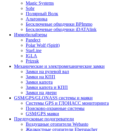
Magic Systems
Sobr
Полярный Волк
Альтоника
Бесключевые обходчики BPImmo
Бесключевые обходчики iDATAlink
Иммобилайзеры
Pandect
Polar Wolf (Spirit)
StarLine
IGLA
Prizrak
Механические и электромеханические замки
Замки на рулевой вал
Замки на КПП
Замки капота
Замки капота и КПП
Замки на двери
GSM/GPS/GLONASS системы и маяки
Системы GPS и ГЛОНАСС мониторинга
Поисково-охранные системы
GSM/GPS маяки
Предпусковые подогреватели
Воздушные отопители Webasto
Жидкостные отопители Eberspacher