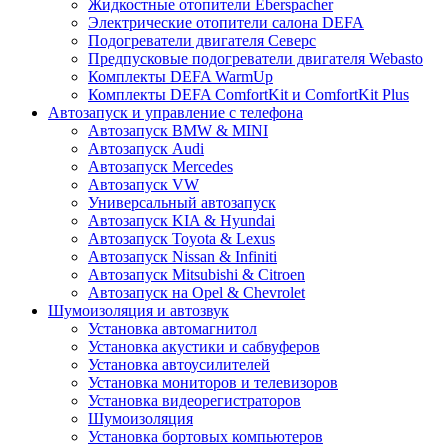
Жидкостные отопители Eberspacher
Электрические отопители салона DEFA
Подогреватели двигателя Северс
Предпусковые подогреватели двигателя Webasto
Комплекты DEFA WarmUp
Комплекты DEFA ComfortKit и ComfortKit Plus
Автозапуск и управление с телефона
Автозапуск BMW & MINI
Автозапуск Audi
Автозапуск Mercedes
Автозапуск VW
Универсальный автозапуск
Автозапуск KIA & Hyundai
Автозапуск Toyota & Lexus
Автозапуск Nissan & Infiniti
Автозапуск Mitsubishi & Citroen
Автозапуск на Opel & Chevrolet
Шумоизоляция и автозвук
Установка автомагнитол
Установка акустики и сабвуферов
Установка автоусилителей
Установка мониторов и телевизоров
Установка видеорегистраторов
Шумоизоляция
Установка бортовых компьютеров