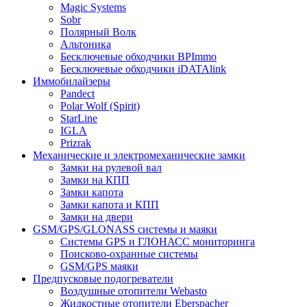
Magic Systems
Sobr
Полярный Волк
Альтоника
Бесключевые обходчики BPImmo
Бесключевые обходчики iDATAlink
Иммобилайзеры
Pandect
Polar Wolf (Spirit)
StarLine
IGLA
Prizrak
Механические и электромеханические замки
Замки на рулевой вал
Замки на КПП
Замки капота
Замки капота и КПП
Замки на двери
GSM/GPS/GLONASS системы и маяки
Системы GPS и ГЛОНАСС мониторинга
Поисково-охранные системы
GSM/GPS маяки
Предпусковые подогреватели
Воздушные отопители Webasto
Жидкостные отопители Eberspacher