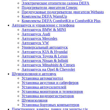
Электрические отопители салона DEFA
Подогреватели двигателя Северс
Предпусковые подогреватели двигателя Webasto
Комплекты DEFA WarmUp
Комплекты DEFA ComfortKit и ComfortKit Plus
Автозапуск и управление с телефона
Автозапуск BMW & MINI
Автозапуск Audi
Автозапуск Mercedes
Автозапуск VW
Универсальный автозапуск
Автозапуск KIA & Hyundai
Автозапуск Toyota & Lexus
Автозапуск Nissan & Infiniti
Автозапуск Mitsubishi & Citroen
Автозапуск на Opel & Chevrolet
Шумоизоляция и автозвук
Установка автомагнитол
Установка акустики и сабвуферов
Установка автоусилителей
Установка мониторов и телевизоров
Установка видеорегистраторов
Шумоизоляция
Установка бортовых компьютеров
Парктроники, камеры, рамки для защиты г/н