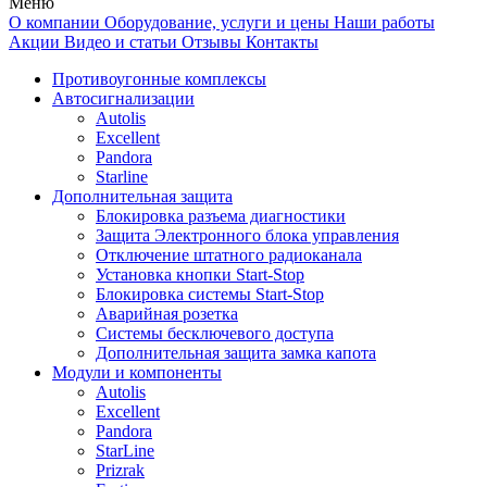
Меню
О компании
Оборудование, услуги и цены
Наши работы
Акции
Видео и статьи
Отзывы
Контакты
Противоугонные комплексы
Автосигнализации
Autolis
Excellent
Pandora
Starline
Дополнительная защита
Блокировка разъема диагностики
Защита Электронного блока управления
Отключение штатного радиоканала
Установка кнопки Start-Stop
Блокировка системы Start-Stop
Аварийная розетка
Системы бесключевого доступа
Дополнительная защита замка капота
Модули и компоненты
Autolis
Excellent
Pandora
StarLine
Prizrak