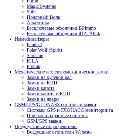
Fortin
Magic Systems
Sobr
Полярный Волк
Альтоника
Бесключевые обходчики BPImmo
Бесключевые обходчики iDATAlink
Иммобилайзеры
Pandect
Polar Wolf (Spirit)
StarLine
IGLA
Prizrak
Механические и электромеханические замки
Замки на рулевой вал
Замки на КПП
Замки капота
Замки капота и КПП
Замки на двери
GSM/GPS/GLONASS системы и маяки
Системы GPS и ГЛОНАСС мониторинга
Поисково-охранные системы
GSM/GPS маяки
Предпусковые подогреватели
Воздушные отопители Webasto