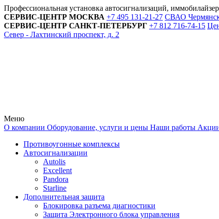
Профессиональная установка автосигнализаций, иммобилайзе
СЕРВИС-ЦЕНТР
МОСКВА
+7 495
131-21-27
СВАО Чермянский
СЕРВИС-ЦЕНТР
САНКТ-ПЕТЕРБУРГ
+7 812
716-74-15
Цен
Север - Лахтинский проспект, д. 2
Меню
О компании
Оборудование, услуги и цены
Наши работы
Акци
Противоугонные комплексы
Автосигнализации
Autolis
Excellent
Pandora
Starline
Дополнительная защита
Блокировка разъема диагностики
Защита Электронного блока управления