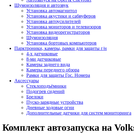
Шумоизоляция и автозвук
Установка автомагнитол
Установка акустики и сабвуферов
Установка автоусилителей
Установка мониторов и телевизоров
Установка видеорегистраторов
Шумоизоляция
Установка бортовых компьютеров
Парктроники, камеры, рамки для защиты г/н
4-х датчиковые
8-ми датчиковые
Камеры заднего вида
Камеры переднего обзора
Рамки для защиты Гос. Номера
Аксессуары
Стеклоподъёмники
Подогрев сидений
Брелоки
Пуско-зарядные устройства
Дневные ходовые огни
Дополнительные датчики для систем мониторинга
Комплект автозапуска на Volksw