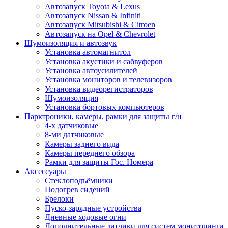
Автозапуск Toyota & Lexus
Автозапуск Nissan & Infiniti
Автозапуск Mitsubishi & Citroen
Автозапуск на Opel & Chevrolet
Шумоизоляция и автозвук
Установка автомагнитол
Установка акустики и сабвуферов
Установка автоусилителей
Установка мониторов и телевизоров
Установка видеорегистраторов
Шумоизоляция
Установка бортовых компьютеров
Парктроники, камеры, рамки для защиты г/н
4-х датчиковые
8-ми датчиковые
Камеры заднего вида
Камеры переднего обзора
Рамки для защиты Гос. Номера
Аксессуары
Стеклоподъёмники
Подогрев сидений
Брелоки
Пуско-зарядные устройства
Дневные ходовые огни
Дополнительные датчики для систем мониторинга