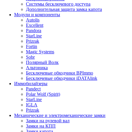
Системы бесключевого доступа
Дополнительная защита замка капота
Модули и компоненты
Autolis
Excellent
Pandora
StarLine
Prizrak
Fortin
Magic Systems
Sobr
Полярный Волк
Альтоника
Бесключевые обходчики BPImmo
Бесключевые обходчики iDATAlink
Иммобилайзеры
Pandect
Polar Wolf (Spirit)
StarLine
IGLA
Prizrak
Механические и электромеханические замки
Замки на рулевой вал
Замки на КПП
Замки капота