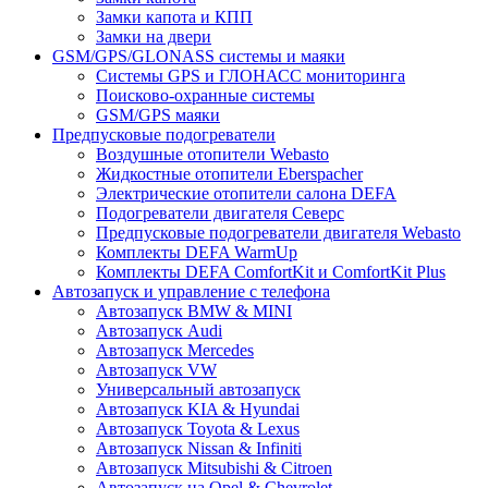
Замки капота и КПП
Замки на двери
GSM/GPS/GLONASS системы и маяки
Системы GPS и ГЛОНАСС мониторинга
Поисково-охранные системы
GSM/GPS маяки
Предпусковые подогреватели
Воздушные отопители Webasto
Жидкостные отопители Eberspacher
Электрические отопители салона DEFA
Подогреватели двигателя Северс
Предпусковые подогреватели двигателя Webasto
Комплекты DEFA WarmUp
Комплекты DEFA ComfortKit и ComfortKit Plus
Автозапуск и управление с телефона
Автозапуск BMW & MINI
Автозапуск Audi
Автозапуск Mercedes
Автозапуск VW
Универсальный автозапуск
Автозапуск KIA & Hyundai
Автозапуск Toyota & Lexus
Автозапуск Nissan & Infiniti
Автозапуск Mitsubishi & Citroen
Автозапуск на Opel & Chevrolet