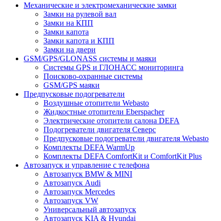
Механические и электромеханические замки
Замки на рулевой вал
Замки на КПП
Замки капота
Замки капота и КПП
Замки на двери
GSM/GPS/GLONASS системы и маяки
Системы GPS и ГЛОНАСС мониторинга
Поисково-охранные системы
GSM/GPS маяки
Предпусковые подогреватели
Воздушные отопители Webasto
Жидкостные отопители Eberspacher
Электрические отопители салона DEFA
Подогреватели двигателя Северс
Предпусковые подогреватели двигателя Webasto
Комплекты DEFA WarmUp
Комплекты DEFA ComfortKit и ComfortKit Plus
Автозапуск и управление с телефона
Автозапуск BMW & MINI
Автозапуск Audi
Автозапуск Mercedes
Автозапуск VW
Универсальный автозапуск
Автозапуск KIA & Hyundai