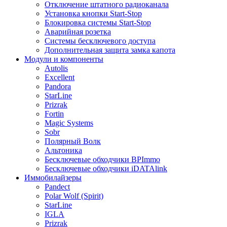
Отключение штатного радиоканала
Установка кнопки Start-Stop
Блокировка системы Start-Stop
Аварийная розетка
Системы бесключевого доступа
Дополнительная защита замка капота
Модули и компоненты
Autolis
Excellent
Pandora
StarLine
Prizrak
Fortin
Magic Systems
Sobr
Полярный Волк
Альтоника
Бесключевые обходчики BPImmo
Бесключевые обходчики iDATAlink
Иммобилайзеры
Pandect
Polar Wolf (Spirit)
StarLine
IGLA
Prizrak