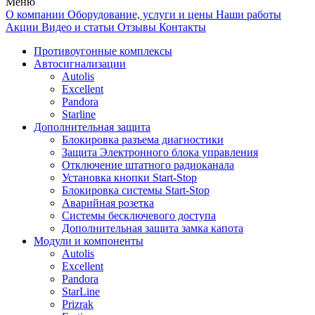
Меню
О компании
Оборудование, услуги и цены
Наши работы
Акции
Видео и статьи
Отзывы
Контакты
Противоугонные комплексы
Автосигнализации
Autolis
Excellent
Pandora
Starline
Дополнительная защита
Блокировка разъема диагностики
Защита Электронного блока управления
Отключение штатного радиоканала
Установка кнопки Start-Stop
Блокировка системы Start-Stop
Аварийная розетка
Системы бесключевого доступа
Дополнительная защита замка капота
Модули и компоненты
Autolis
Excellent
Pandora
StarLine
Prizrak