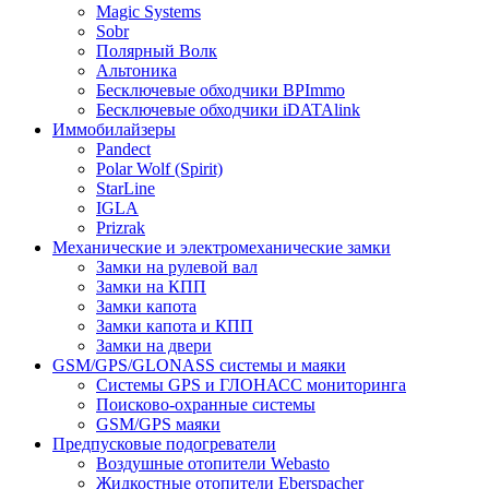
Magic Systems
Sobr
Полярный Волк
Альтоника
Бесключевые обходчики BPImmo
Бесключевые обходчики iDATAlink
Иммобилайзеры
Pandect
Polar Wolf (Spirit)
StarLine
IGLA
Prizrak
Механические и электромеханические замки
Замки на рулевой вал
Замки на КПП
Замки капота
Замки капота и КПП
Замки на двери
GSM/GPS/GLONASS системы и маяки
Системы GPS и ГЛОНАСС мониторинга
Поисково-охранные системы
GSM/GPS маяки
Предпусковые подогреватели
Воздушные отопители Webasto
Жидкостные отопители Eberspacher