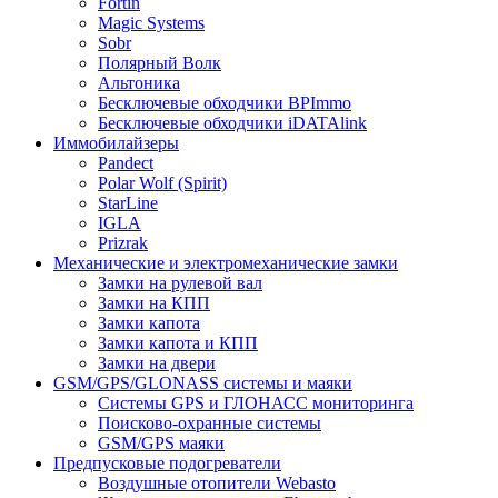
Fortin
Magic Systems
Sobr
Полярный Волк
Альтоника
Бесключевые обходчики BPImmo
Бесключевые обходчики iDATAlink
Иммобилайзеры
Pandect
Polar Wolf (Spirit)
StarLine
IGLA
Prizrak
Механические и электромеханические замки
Замки на рулевой вал
Замки на КПП
Замки капота
Замки капота и КПП
Замки на двери
GSM/GPS/GLONASS системы и маяки
Системы GPS и ГЛОНАСС мониторинга
Поисково-охранные системы
GSM/GPS маяки
Предпусковые подогреватели
Воздушные отопители Webasto