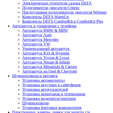
Электрические отопители салона DEFA
Подогреватели двигателя Северс
Предпусковые подогреватели двигателя Webasto
Комплекты DEFA WarmUp
Комплекты DEFA ComfortKit и ComfortKit Plus
Автозапуск и управление с телефона
Автозапуск BMW & MINI
Автозапуск Audi
Автозапуск Mercedes
Автозапуск VW
Универсальный автозапуск
Автозапуск KIA & Hyundai
Автозапуск Toyota & Lexus
Автозапуск Nissan & Infiniti
Автозапуск Mitsubishi & Citroen
Автозапуск на Opel & Chevrolet
Шумоизоляция и автозвук
Установка автомагнитол
Установка акустики и сабвуферов
Установка автоусилителей
Установка мониторов и телевизоров
Установка видеорегистраторов
Шумоизоляция
Установка бортовых компьютеров
Парктроники, камеры, рамки для защиты г/н