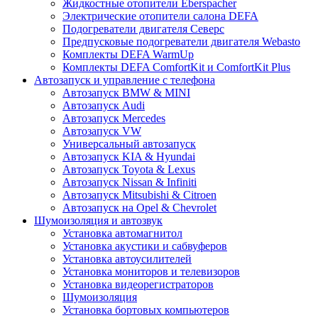
Жидкостные отопители Eberspacher
Электрические отопители салона DEFA
Подогреватели двигателя Северс
Предпусковые подогреватели двигателя Webasto
Комплекты DEFA WarmUp
Комплекты DEFA ComfortKit и ComfortKit Plus
Автозапуск и управление с телефона
Автозапуск BMW & MINI
Автозапуск Audi
Автозапуск Mercedes
Автозапуск VW
Универсальный автозапуск
Автозапуск KIA & Hyundai
Автозапуск Toyota & Lexus
Автозапуск Nissan & Infiniti
Автозапуск Mitsubishi & Citroen
Автозапуск на Opel & Chevrolet
Шумоизоляция и автозвук
Установка автомагнитол
Установка акустики и сабвуферов
Установка автоусилителей
Установка мониторов и телевизоров
Установка видеорегистраторов
Шумоизоляция
Установка бортовых компьютеров