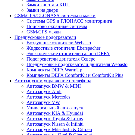
Замки капота и КПП
Замки на двери
GSM/GPS/GLONASS системы и маяки
Системы GPS и ГЛОНАСС мониторинга
Поисково-охранные системы
GSM/GPS маяки
Предпусковые подогреватели
Воздушные отопители Webasto
Жидкостные отопители Eberspacher
Электрические отопители салона DEFA
Подогреватели двигателя Северс
Предпусковые подогреватели двигателя Webasto
Комплекты DEFA WarmUp
Комплекты DEFA ComfortKit и ComfortKit Plus
Автозапуск и управление с телефона
Автозапуск BMW & MINI
Автозапуск Audi
Автозапуск Mercedes
Автозапуск VW
Универсальный автозапуск
Автозапуск KIA & Hyundai
Автозапуск Toyota & Lexus
Автозапуск Nissan & Infiniti
Автозапуск Mitsubishi & Citroen
Автозапуск на Opel & Chevrolet