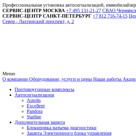
Профессиональная установка автосигнализаций, иммобилайзе
СЕРВИС-ЦЕНТР
МОСКВА
+7 495
131-21-27
СВАО Чермянский
СЕРВИС-ЦЕНТР
САНКТ-ПЕТЕРБУРГ
+7 812
716-74-15
Цен
Север - Лахтинский проспект, д. 2
Меню
О компании
Оборудование, услуги и цены
Наши работы
Акци
Противоугонные комплексы
Автосигнализации
Autolis
Excellent
Pandora
Starline
Дополнительная защита
Блокировка разъема диагностики
Защита Электронного блока управления