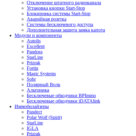
Отключение штатного радиоканала
Установка кнопки Start-Stop
Блокировка системы Start-Stop
Аварийная розетка
Системы бесключевого доступа
Дополнительная защита замка капота
Модули и компоненты
Autolis
Excellent
Pandora
StarLine
Prizrak
Fortin
Magic Systems
Sobr
Полярный Волк
Альтоника
Бесключевые обходчики BPImmo
Бесключевые обходчики iDATAlink
Иммобилайзеры
Pandect
Polar Wolf (Spirit)
StarLine
IGLA
Prizrak