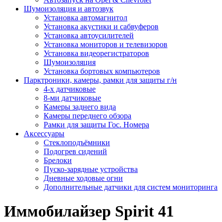
Шумоизоляция и автозвук
Установка автомагнитол
Установка акустики и сабвуферов
Установка автоусилителей
Установка мониторов и телевизоров
Установка видеорегистраторов
Шумоизоляция
Установка бортовых компьютеров
Парктроники, камеры, рамки для защиты г/н
4-х датчиковые
8-ми датчиковые
Камеры заднего вида
Камеры переднего обзора
Рамки для защиты Гос. Номера
Аксессуары
Стеклоподъёмники
Подогрев сидений
Брелоки
Пуско-зарядные устройства
Дневные ходовые огни
Дополнительные датчики для систем мониторинга
Иммобилайзер Spirit 41