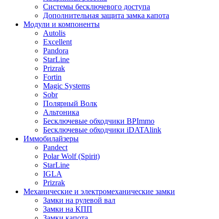
Системы бесключевого доступа
Дополнительная защита замка капота
Модули и компоненты
Autolis
Excellent
Pandora
StarLine
Prizrak
Fortin
Magic Systems
Sobr
Полярный Волк
Альтоника
Бесключевые обходчики BPImmo
Бесключевые обходчики iDATAlink
Иммобилайзеры
Pandect
Polar Wolf (Spirit)
StarLine
IGLA
Prizrak
Механические и электромеханические замки
Замки на рулевой вал
Замки на КПП
Замки капота