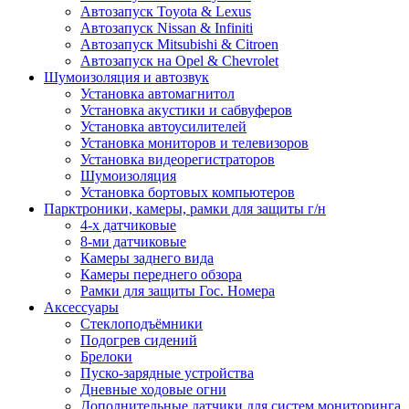
Автозапуск Toyota & Lexus
Автозапуск Nissan & Infiniti
Автозапуск Mitsubishi & Citroen
Автозапуск на Opel & Chevrolet
Шумоизоляция и автозвук
Установка автомагнитол
Установка акустики и сабвуферов
Установка автоусилителей
Установка мониторов и телевизоров
Установка видеорегистраторов
Шумоизоляция
Установка бортовых компьютеров
Парктроники, камеры, рамки для защиты г/н
4-х датчиковые
8-ми датчиковые
Камеры заднего вида
Камеры переднего обзора
Рамки для защиты Гос. Номера
Аксессуары
Стеклоподъёмники
Подогрев сидений
Брелоки
Пуско-зарядные устройства
Дневные ходовые огни
Дополнительные датчики для систем мониторинга