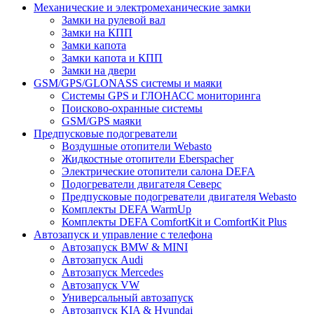
Механические и электромеханические замки
Замки на рулевой вал
Замки на КПП
Замки капота
Замки капота и КПП
Замки на двери
GSM/GPS/GLONASS системы и маяки
Системы GPS и ГЛОНАСС мониторинга
Поисково-охранные системы
GSM/GPS маяки
Предпусковые подогреватели
Воздушные отопители Webasto
Жидкостные отопители Eberspacher
Электрические отопители салона DEFA
Подогреватели двигателя Северс
Предпусковые подогреватели двигателя Webasto
Комплекты DEFA WarmUp
Комплекты DEFA ComfortKit и ComfortKit Plus
Автозапуск и управление с телефона
Автозапуск BMW & MINI
Автозапуск Audi
Автозапуск Mercedes
Автозапуск VW
Универсальный автозапуск
Автозапуск KIA & Hyundai