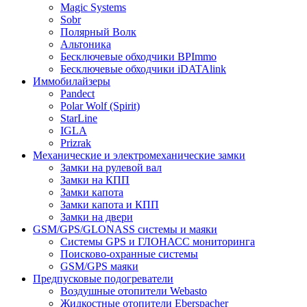
Magic Systems
Sobr
Полярный Волк
Альтоника
Бесключевые обходчики BPImmo
Бесключевые обходчики iDATAlink
Иммобилайзеры
Pandect
Polar Wolf (Spirit)
StarLine
IGLA
Prizrak
Механические и электромеханические замки
Замки на рулевой вал
Замки на КПП
Замки капота
Замки капота и КПП
Замки на двери
GSM/GPS/GLONASS системы и маяки
Системы GPS и ГЛОНАСС мониторинга
Поисково-охранные системы
GSM/GPS маяки
Предпусковые подогреватели
Воздушные отопители Webasto
Жидкостные отопители Eberspacher