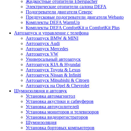
Жидкостные отопители Eberspacher
Электрические отопители салона DEFA
Подогреватели двигателя Северс
Предпусковые подогреватели двигателя Webasto
Комплекты DEFA WarmUp
Комплекты DEFA ComfortKit и ComfortKit Plus
Автозапуск и управление с телефона
Автозапуск BMW & MINI
Автозапуск Audi
Автозапуск Mercedes
Автозапуск VW
Универсальный автозапуск
Автозапуск KIA & Hyundai
Автозапуск Toyota & Lexus
Автозапуск Nissan & Infiniti
Автозапуск Mitsubishi & Citroen
Автозапуск на Opel & Chevrolet
Шумоизоляция и автозвук
Установка автомагнитол
Установка акустики и сабвуферов
Установка автоусилителей
Установка мониторов и телевизоров
Установка видеорегистраторов
Шумоизоляция
Установка бортовых компьютеров