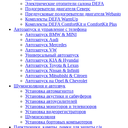
Электрические отопители салона DEFA
Подогреватели двигателя Северс
Предпусковые подогреватели двигателя Webasto
Комплекты DEFA WarmUp
Комплекты DEFA ComfortKit и ComfortKit Plus
Автозапуск и управление с телефона
Автозапуск BMW & MINI
Автозапуск Audi
Автозапуск Mercedes
Автозапуск VW
Универсальный автозапуск
Автозапуск KIA & Hyundai
Автозапуск Toyota & Lexus
Автозапуск Nissan & Infiniti
Автозапуск Mitsubishi & Citroen
Автозапуск на Opel & Chevrolet
Шумоизоляция и автозвук
Установка автомагнитол
Установка акустики и сабвуферов
Установка автоусилителей
Установка мониторов и телевизоров
Установка видеорегистраторов
Шумоизоляция
Установка бортовых компьютеров
Парктроники, камеры, рамки для защиты г/н