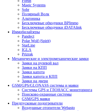
Fortin
Magic Systems
Sobr
Полярный Волк
Альтоника
Бесключевые обходчики BPImmo
Бесключевые обходчики iDATAlink
Иммобилайзеры
Pandect
Polar Wolf (Spirit)
StarLine
IGLA
Prizrak
Механические и электромеханические замки
Замки на рулевой вал
Замки на КПП
Замки капота
Замки капота и КПП
Замки на двери
GSM/GPS/GLONASS системы и маяки
Системы GPS и ГЛОНАСС мониторинга
Поисково-охранные системы
GSM/GPS маяки
Предпусковые подогреватели
Воздушные отопители Webasto