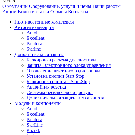
Меню
О компании
Оборудование, услуги и цены
Наши работы
Акции
Видео и статьи
Отзывы
Контакты
Противоугонные комплексы
Автосигнализации
Autolis
Excellent
Pandora
Starline
Дополнительная защита
Блокировка разъема диагностики
Защита Электронного блока управления
Отключение штатного радиоканала
Установка кнопки Start-Stop
Блокировка системы Start-Stop
Аварийная розетка
Системы бесключевого доступа
Дополнительная защита замка капота
Модули и компоненты
Autolis
Excellent
Pandora
StarLine
Prizrak