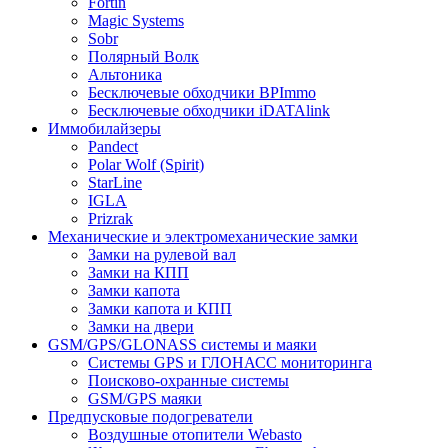
Fortin
Magic Systems
Sobr
Полярный Волк
Альтоника
Бесключевые обходчики BPImmo
Бесключевые обходчики iDATAlink
Иммобилайзеры
Pandect
Polar Wolf (Spirit)
StarLine
IGLA
Prizrak
Механические и электромеханические замки
Замки на рулевой вал
Замки на КПП
Замки капота
Замки капота и КПП
Замки на двери
GSM/GPS/GLONASS системы и маяки
Системы GPS и ГЛОНАСС мониторинга
Поисково-охранные системы
GSM/GPS маяки
Предпусковые подогреватели
Воздушные отопители Webasto