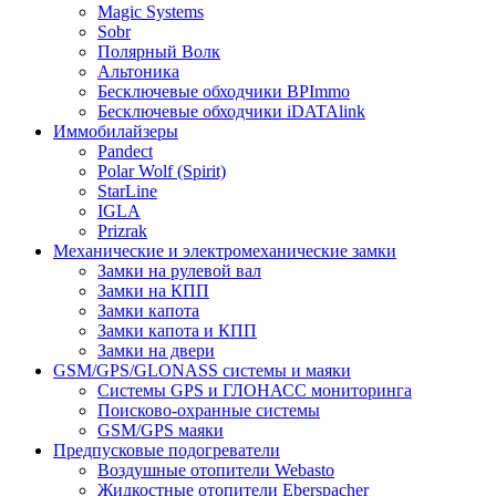
Magic Systems
Sobr
Полярный Волк
Альтоника
Бесключевые обходчики BPImmo
Бесключевые обходчики iDATAlink
Иммобилайзеры
Pandect
Polar Wolf (Spirit)
StarLine
IGLA
Prizrak
Механические и электромеханические замки
Замки на рулевой вал
Замки на КПП
Замки капота
Замки капота и КПП
Замки на двери
GSM/GPS/GLONASS системы и маяки
Системы GPS и ГЛОНАСС мониторинга
Поисково-охранные системы
GSM/GPS маяки
Предпусковые подогреватели
Воздушные отопители Webasto
Жидкостные отопители Eberspacher