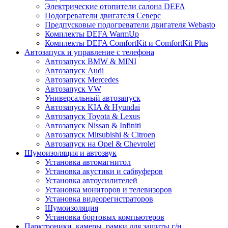
Электрические отопители салона DEFA
Подогреватели двигателя Северс
Предпусковые подогреватели двигателя Webasto
Комплекты DEFA WarmUp
Комплекты DEFA ComfortKit и ComfortKit Plus
Автозапуск и управление с телефона
Автозапуск BMW & MINI
Автозапуск Audi
Автозапуск Mercedes
Автозапуск VW
Универсальный автозапуск
Автозапуск KIA & Hyundai
Автозапуск Toyota & Lexus
Автозапуск Nissan & Infiniti
Автозапуск Mitsubishi & Citroen
Автозапуск на Opel & Chevrolet
Шумоизоляция и автозвук
Установка автомагнитол
Установка акустики и сабвуферов
Установка автоусилителей
Установка мониторов и телевизоров
Установка видеорегистраторов
Шумоизоляция
Установка бортовых компьютеров
Парктроники, камеры, рамки для защиты г/н