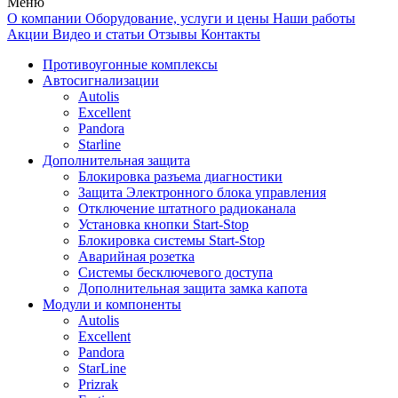
Меню
О компании
Оборудование, услуги и цены
Наши работы
Акции
Видео и статьи
Отзывы
Контакты
Противоугонные комплексы
Автосигнализации
Autolis
Excellent
Pandora
Starline
Дополнительная защита
Блокировка разъема диагностики
Защита Электронного блока управления
Отключение штатного радиоканала
Установка кнопки Start-Stop
Блокировка системы Start-Stop
Аварийная розетка
Системы бесключевого доступа
Дополнительная защита замка капота
Модули и компоненты
Autolis
Excellent
Pandora
StarLine
Prizrak