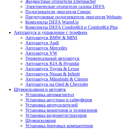
Жидкостные отопители Eberspacher
Электрические отопители салона DEFA
Подогреватели двигателя Северс
Предпусковые подогреватели двигателя Webasto
Комплекты DEFA WarmUp
Комплекты DEFA ComfortKit и ComfortKit Plus
Автозапуск и управление с телефона
Автозапуск BMW & MINI
Автозапуск Audi
Автозапуск Mercedes
Автозапуск VW
Универсальный автозапуск
Автозапуск KIA & Hyundai
Автозапуск Toyota & Lexus
Автозапуск Nissan & Infiniti
Автозапуск Mitsubishi & Citroen
Автозапуск на Opel & Chevrolet
Шумоизоляция и автозвук
Установка автомагнитол
Установка акустики и сабвуферов
Установка автоусилителей
Установка мониторов и телевизоров
Установка видеорегистраторов
Шумоизоляция
Установка бортовых компьютеров