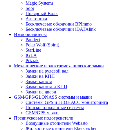
Magic Systems
Sobr
Полярный Волк
Альтоника
Бесключевые обходчики BPImmo
Бесключевые обходчики iDATAlink
Иммобилайзеры
Pandect
Polar Wolf (Spirit)
StarLine
IGLA
Prizrak
Механические и электромеханические замки
Замки на рулевой вал
Замки на КПП
Замки капота
Замки капота и КПП
Замки на двери
GSM/GPS/GLONASS системы и маяки
Системы GPS и ГЛОНАСС мониторинга
Поисково-охранные системы
GSM/GPS маяки
Предпусковые подогреватели
Воздушные отопители Webasto
Жидкостные отопители Eberspacher