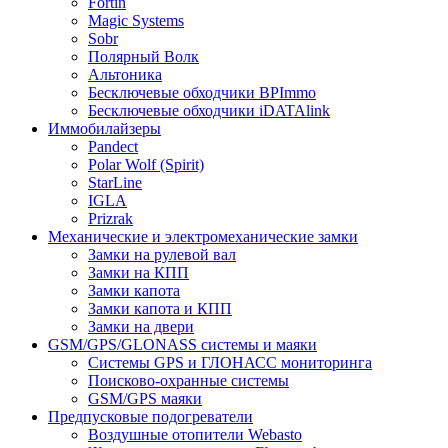
Fortin
Magic Systems
Sobr
Полярный Волк
Альтоника
Бесключевые обходчики BPImmo
Бесключевые обходчики iDATAlink
Иммобилайзеры
Pandect
Polar Wolf (Spirit)
StarLine
IGLA
Prizrak
Механические и электромеханические замки
Замки на рулевой вал
Замки на КПП
Замки капота
Замки капота и КПП
Замки на двери
GSM/GPS/GLONASS системы и маяки
Системы GPS и ГЛОНАСС мониторинга
Поисково-охранные системы
GSM/GPS маяки
Предпусковые подогреватели
Воздушные отопители Webasto