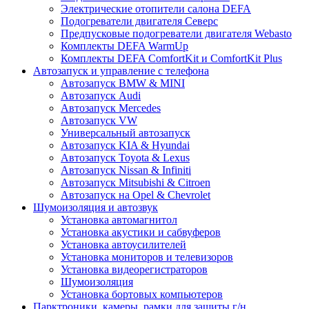
Электрические отопители салона DEFA
Подогреватели двигателя Северс
Предпусковые подогреватели двигателя Webasto
Комплекты DEFA WarmUp
Комплекты DEFA ComfortKit и ComfortKit Plus
Автозапуск и управление с телефона
Автозапуск BMW & MINI
Автозапуск Audi
Автозапуск Mercedes
Автозапуск VW
Универсальный автозапуск
Автозапуск KIA & Hyundai
Автозапуск Toyota & Lexus
Автозапуск Nissan & Infiniti
Автозапуск Mitsubishi & Citroen
Автозапуск на Opel & Chevrolet
Шумоизоляция и автозвук
Установка автомагнитол
Установка акустики и сабвуферов
Установка автоусилителей
Установка мониторов и телевизоров
Установка видеорегистраторов
Шумоизоляция
Установка бортовых компьютеров
Парктроники, камеры, рамки для защиты г/н