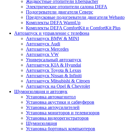
Жидкостные отопители Eberspacher
Электрические отопители салона DEFA
Подогреватели двигателя Северс
Предпусковые подогреватели двигателя Webasto
Комплекты DEFA WarmUp
Комплекты DEFA ComfortKit и ComfortKit Plus
Автозапуск и управление с телефона
Автозапуск BMW & MINI
Автозапуск Audi
Автозапуск Mercedes
Автозапуск VW
Универсальный автозапуск
Автозапуск KIA & Hyundai
Автозапуск Toyota & Lexus
Автозапуск Nissan & Infiniti
Автозапуск Mitsubishi & Citroen
Автозапуск на Opel & Chevrolet
Шумоизоляция и автозвук
Установка автомагнитол
Установка акустики и сабвуферов
Установка автоусилителей
Установка мониторов и телевизоров
Установка видеорегистраторов
Шумоизоляция
Установка бортовых компьютеров