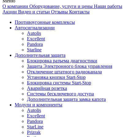
Меню
О компании
Оборудование, услуги и цены
Наши работы
Акции
Видео и статьи
Отзывы
Контакты
Противоугонные комплексы
Автосигнализации
Autolis
Excellent
Pandora
Starline
Дополнительная защита
Блокировка разъема диагностики
Защита Электронного блока управления
Отключение штатного радиоканала
Установка кнопки Start-Stop
Блокировка системы Start-Stop
Аварийная розетка
Системы бесключевого доступа
Дополнительная защита замка капота
Модули и компоненты
Autolis
Excellent
Pandora
StarLine
Prizrak