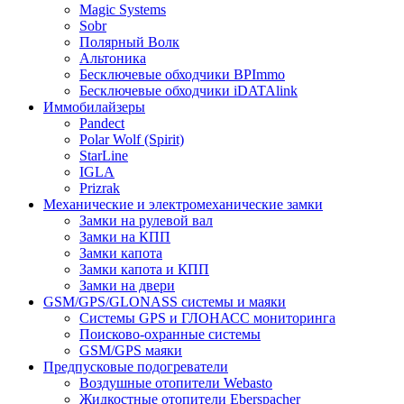
Magic Systems
Sobr
Полярный Волк
Альтоника
Бесключевые обходчики BPImmo
Бесключевые обходчики iDATAlink
Иммобилайзеры
Pandect
Polar Wolf (Spirit)
StarLine
IGLA
Prizrak
Механические и электромеханические замки
Замки на рулевой вал
Замки на КПП
Замки капота
Замки капота и КПП
Замки на двери
GSM/GPS/GLONASS системы и маяки
Системы GPS и ГЛОНАСС мониторинга
Поисково-охранные системы
GSM/GPS маяки
Предпусковые подогреватели
Воздушные отопители Webasto
Жидкостные отопители Eberspacher