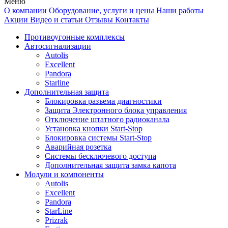
Меню
О компании
Оборудование, услуги и цены
Наши работы
Акции
Видео и статьи
Отзывы
Контакты
Противоугонные комплексы
Автосигнализации
Autolis
Excellent
Pandora
Starline
Дополнительная защита
Блокировка разъема диагностики
Защита Электронного блока управления
Отключение штатного радиоканала
Установка кнопки Start-Stop
Блокировка системы Start-Stop
Аварийная розетка
Системы бесключевого доступа
Дополнительная защита замка капота
Модули и компоненты
Autolis
Excellent
Pandora
StarLine
Prizrak