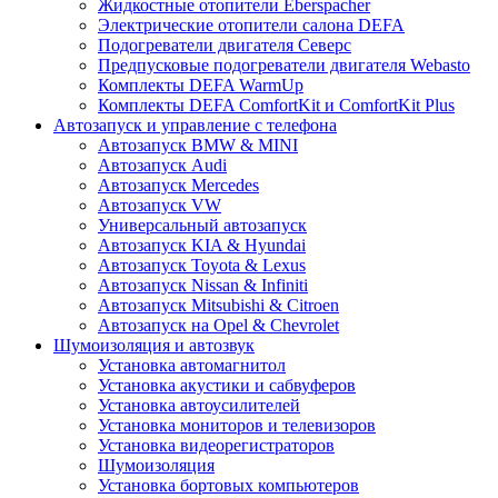
Жидкостные отопители Eberspacher
Электрические отопители салона DEFA
Подогреватели двигателя Северс
Предпусковые подогреватели двигателя Webasto
Комплекты DEFA WarmUp
Комплекты DEFA ComfortKit и ComfortKit Plus
Автозапуск и управление с телефона
Автозапуск BMW & MINI
Автозапуск Audi
Автозапуск Mercedes
Автозапуск VW
Универсальный автозапуск
Автозапуск KIA & Hyundai
Автозапуск Toyota & Lexus
Автозапуск Nissan & Infiniti
Автозапуск Mitsubishi & Citroen
Автозапуск на Opel & Chevrolet
Шумоизоляция и автозвук
Установка автомагнитол
Установка акустики и сабвуферов
Установка автоусилителей
Установка мониторов и телевизоров
Установка видеорегистраторов
Шумоизоляция
Установка бортовых компьютеров