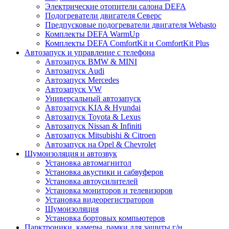
Электрические отопители салона DEFA
Подогреватели двигателя Северс
Предпусковые подогреватели двигателя Webasto
Комплекты DEFA WarmUp
Комплекты DEFA ComfortKit и ComfortKit Plus
Автозапуск и управление с телефона
Автозапуск BMW & MINI
Автозапуск Audi
Автозапуск Mercedes
Автозапуск VW
Универсальный автозапуск
Автозапуск KIA & Hyundai
Автозапуск Toyota & Lexus
Автозапуск Nissan & Infiniti
Автозапуск Mitsubishi & Citroen
Автозапуск на Opel & Chevrolet
Шумоизоляция и автозвук
Установка автомагнитол
Установка акустики и сабвуферов
Установка автоусилителей
Установка мониторов и телевизоров
Установка видеорегистраторов
Шумоизоляция
Установка бортовых компьютеров
Парктроники, камеры, рамки для защиты г/н