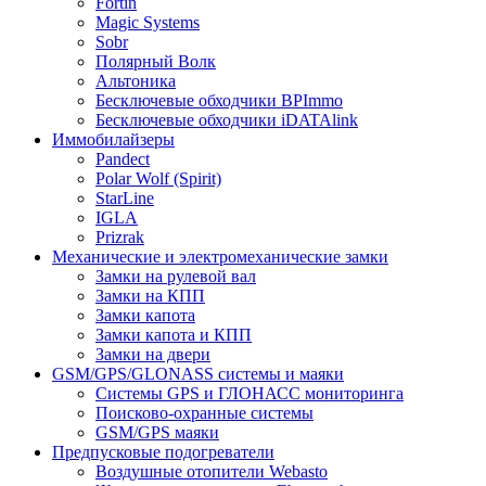
Fortin
Magic Systems
Sobr
Полярный Волк
Альтоника
Бесключевые обходчики BPImmo
Бесключевые обходчики iDATAlink
Иммобилайзеры
Pandect
Polar Wolf (Spirit)
StarLine
IGLA
Prizrak
Механические и электромеханические замки
Замки на рулевой вал
Замки на КПП
Замки капота
Замки капота и КПП
Замки на двери
GSM/GPS/GLONASS системы и маяки
Системы GPS и ГЛОНАСС мониторинга
Поисково-охранные системы
GSM/GPS маяки
Предпусковые подогреватели
Воздушные отопители Webasto