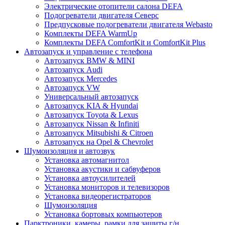
Электрические отопители салона DEFA
Подогреватели двигателя Северс
Предпусковые подогреватели двигателя Webasto
Комплекты DEFA WarmUp
Комплекты DEFA ComfortKit и ComfortKit Plus
Автозапуск и управление с телефона
Автозапуск BMW & MINI
Автозапуск Audi
Автозапуск Mercedes
Автозапуск VW
Универсальный автозапуск
Автозапуск KIA & Hyundai
Автозапуск Toyota & Lexus
Автозапуск Nissan & Infiniti
Автозапуск Mitsubishi & Citroen
Автозапуск на Opel & Chevrolet
Шумоизоляция и автозвук
Установка автомагнитол
Установка акустики и сабвуферов
Установка автоусилителей
Установка мониторов и телевизоров
Установка видеорегистраторов
Шумоизоляция
Установка бортовых компьютеров
Парктроники, камеры, рамки для защиты г/н