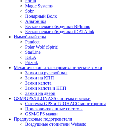
Fortin
Magic Systems
Sobr
Полярный Волк
Альтоника
Бесключевые обходчики BPImmo
Бесключевые обходчики iDATAlink
Иммобилайзеры
Pandect
Polar Wolf (Spirit)
StarLine
IGLA
Prizrak
Механические и электромеханические замки
Замки на рулевой вал
Замки на КПП
Замки капота
Замки капота и КПП
Замки на двери
GSM/GPS/GLONASS системы и маяки
Системы GPS и ГЛОНАСС мониторинга
Поисково-охранные системы
GSM/GPS маяки
Предпусковые подогреватели
Воздушные отопители Webasto