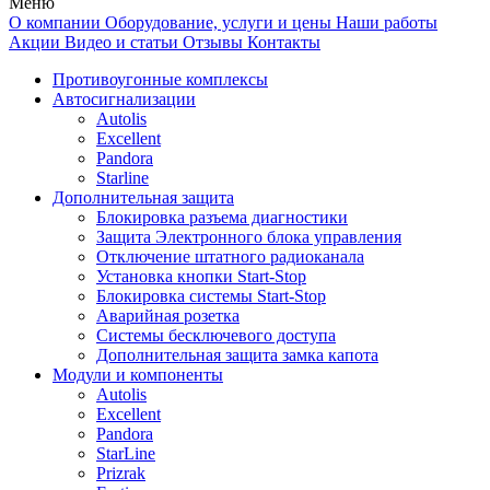
Меню
О компании
Оборудование, услуги и цены
Наши работы
Акции
Видео и статьи
Отзывы
Контакты
Противоугонные комплексы
Автосигнализации
Autolis
Excellent
Pandora
Starline
Дополнительная защита
Блокировка разъема диагностики
Защита Электронного блока управления
Отключение штатного радиоканала
Установка кнопки Start-Stop
Блокировка системы Start-Stop
Аварийная розетка
Системы бесключевого доступа
Дополнительная защита замка капота
Модули и компоненты
Autolis
Excellent
Pandora
StarLine
Prizrak