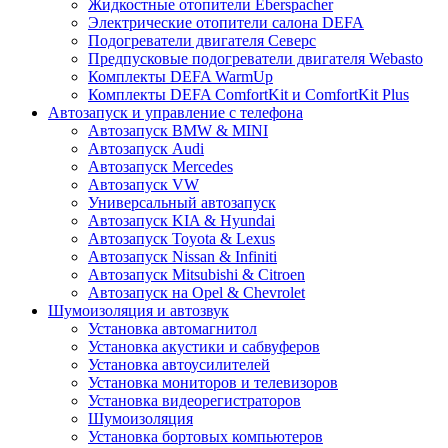
Жидкостные отопители Eberspacher
Электрические отопители салона DEFA
Подогреватели двигателя Северс
Предпусковые подогреватели двигателя Webasto
Комплекты DEFA WarmUp
Комплекты DEFA ComfortKit и ComfortKit Plus
Автозапуск и управление с телефона
Автозапуск BMW & MINI
Автозапуск Audi
Автозапуск Mercedes
Автозапуск VW
Универсальный автозапуск
Автозапуск KIA & Hyundai
Автозапуск Toyota & Lexus
Автозапуск Nissan & Infiniti
Автозапуск Mitsubishi & Citroen
Автозапуск на Opel & Chevrolet
Шумоизоляция и автозвук
Установка автомагнитол
Установка акустики и сабвуферов
Установка автоусилителей
Установка мониторов и телевизоров
Установка видеорегистраторов
Шумоизоляция
Установка бортовых компьютеров