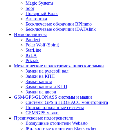
Magic Systems
Sobr
Полярный Волк
Альтоника
Бесключевые обходчики BPImmo
Бесключевые обходчики iDATAlink
Иммобилайзеры
Pandect
Polar Wolf (Spirit)
StarLine
IGLA
Prizrak
Механические и электромеханические замки
Замки на рулевой вал
Замки на КПП
Замки капота
Замки капота и КПП
Замки на двери
GSM/GPS/GLONASS системы и маяки
Системы GPS и ГЛОНАСС мониторинга
Поисково-охранные системы
GSM/GPS маяки
Предпусковые подогреватели
Воздушные отопители Webasto
Жидкостные отопители Eberspacher