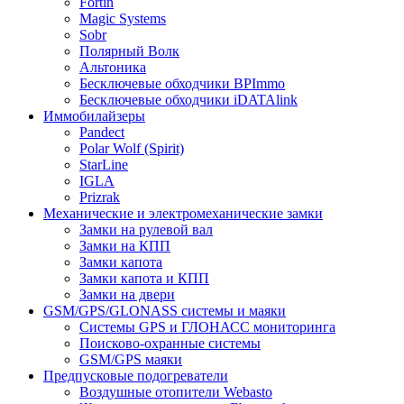
Fortin
Magic Systems
Sobr
Полярный Волк
Альтоника
Бесключевые обходчики BPImmo
Бесключевые обходчики iDATAlink
Иммобилайзеры
Pandect
Polar Wolf (Spirit)
StarLine
IGLA
Prizrak
Механические и электромеханические замки
Замки на рулевой вал
Замки на КПП
Замки капота
Замки капота и КПП
Замки на двери
GSM/GPS/GLONASS системы и маяки
Системы GPS и ГЛОНАСС мониторинга
Поисково-охранные системы
GSM/GPS маяки
Предпусковые подогреватели
Воздушные отопители Webasto