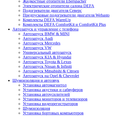
Жидкостные отопители Eberspacher
Электрические отопители салона DEFA
Подогреватели двигателя Северс
Предпусковые подогреватели двигателя Webasto
Комплекты DEFA WarmUp
Комплекты DEFA ComfortKit и ComfortKit Plus
Автозапуск и управление с телефона
Автозапуск BMW & MINI
Автозапуск Audi
Автозапуск Mercedes
Автозапуск VW
Универсальный автозапуск
Автозапуск KIA & Hyundai
Автозапуск Toyota & Lexus
Автозапуск Nissan & Infiniti
Автозапуск Mitsubishi & Citroen
Автозапуск на Opel & Chevrolet
Шумоизоляция и автозвук
Установка автомагнитол
Установка акустики и сабвуферов
Установка автоусилителей
Установка мониторов и телевизоров
Установка видеорегистраторов
Шумоизоляция
Установка бортовых компьютеров