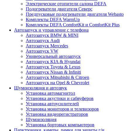
Электрические отопители салона DEFA
Подогреватели двигателя Северс
Предпусковые подогреватели двигателя Webasto
Комплекты DEFA WarmUp
Комплекты DEFA ComfortKit и ComfortKit Plus
Автозапуск и управление с телефона
Автозапуск BMW & MINI
Автозапуск Audi
Автозапуск Mercedes
Автозапуск VW
Универсальный автозапуск
Автозапуск KIA & Hyundai
Автозапуск Toyota & Lexus
Автозапуск Nissan & Infiniti
Автозапуск Mitsubishi & Citroen
Автозапуск на Opel & Chevrolet
Шумоизоляция и автозвук
Установка автомагнитол
Установка акустики и сабвуферов
Установка автоусилителей
Установка мониторов и телевизоров
Установка видеорегистраторов
Шумоизоляция
Установка бортовых компьютеров
Парктроники, камеры, рамки для защиты г/н