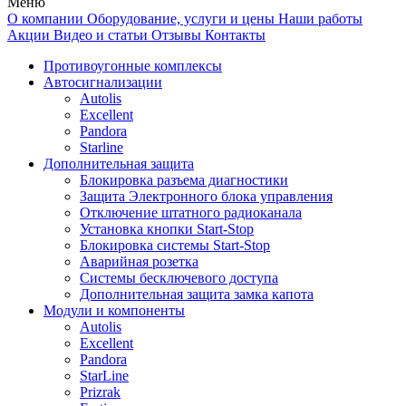
Меню
О компании
Оборудование, услуги и цены
Наши работы
Акции
Видео и статьи
Отзывы
Контакты
Противоугонные комплексы
Автосигнализации
Autolis
Excellent
Pandora
Starline
Дополнительная защита
Блокировка разъема диагностики
Защита Электронного блока управления
Отключение штатного радиоканала
Установка кнопки Start-Stop
Блокировка системы Start-Stop
Аварийная розетка
Системы бесключевого доступа
Дополнительная защита замка капота
Модули и компоненты
Autolis
Excellent
Pandora
StarLine
Prizrak