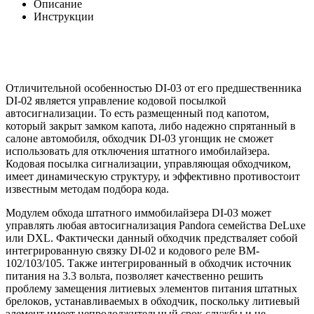
Описание
Инструкции
Отличительной особенностью DI-03 от его предшественника
DI-02 является управление кодовой посылкой
автосигнализации. То есть размещенный под капотом,
который закрыт замком капота, либо надежно спрятанный в
салоне автомобиля, обходчик DI-03 угонщик не сможет
использовать для отключения штатного имобилайзера.
Кодовая посылка сигнализации, управляющая обходчиком,
имеет динамическую структуру, и эффективно противостоит
известным методам подбора кода.
Модулем обхода штатного иммобилайзера DI-03 может
управлять любая автосигнализация Pandora семейства DeLuxe
или DXL. Фактически данный обходчик предстваляет собой
интегрированную связку DI-02 и кодового реле BM-
102/103/105. Также интегрированный в обходчик источник
питания на 3.3 вольта, позволяет качественно решить
проблему замещения литиевых элементов питания штатных
брелоков, устанавливаемых в обходчик, поскольку литиевый
элемент имеет непродолжительный срок службы и не