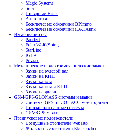
Magic Systems
Sobr
Полярный Волк
Альтоника
Бесключевые обходчики BPImmo
Бесключевые обходчики iDATAlink
Иммобилайзеры
Pandect
Polar Wolf (Spirit)
StarLine
IGLA
Prizrak
Механические и электромеханические замки
Замки на рулевой вал
Замки на КПП
Замки капота
Замки капота и КПП
Замки на двери
GSM/GPS/GLONASS системы и маяки
Системы GPS и ГЛОНАСС мониторинга
Поисково-охранные системы
GSM/GPS маяки
Предпусковые подогреватели
Воздушные отопители Webasto
Жидкостные отопители Eberspacher