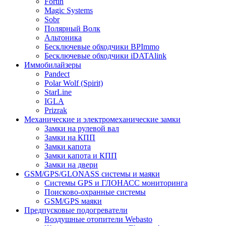
Fortin
Magic Systems
Sobr
Полярный Волк
Альтоника
Бесключевые обходчики BPImmo
Бесключевые обходчики iDATAlink
Иммобилайзеры
Pandect
Polar Wolf (Spirit)
StarLine
IGLA
Prizrak
Механические и электромеханические замки
Замки на рулевой вал
Замки на КПП
Замки капота
Замки капота и КПП
Замки на двери
GSM/GPS/GLONASS системы и маяки
Системы GPS и ГЛОНАСС мониторинга
Поисково-охранные системы
GSM/GPS маяки
Предпусковые подогреватели
Воздушные отопители Webasto