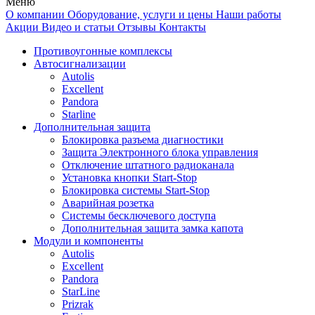
Меню
О компании
Оборудование, услуги и цены
Наши работы
Акции
Видео и статьи
Отзывы
Контакты
Противоугонные комплексы
Автосигнализации
Autolis
Excellent
Pandora
Starline
Дополнительная защита
Блокировка разъема диагностики
Защита Электронного блока управления
Отключение штатного радиоканала
Установка кнопки Start-Stop
Блокировка системы Start-Stop
Аварийная розетка
Системы бесключевого доступа
Дополнительная защита замка капота
Модули и компоненты
Autolis
Excellent
Pandora
StarLine
Prizrak