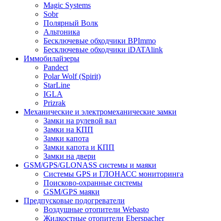
Magic Systems
Sobr
Полярный Волк
Альтоника
Бесключевые обходчики BPImmo
Бесключевые обходчики iDATAlink
Иммобилайзеры
Pandect
Polar Wolf (Spirit)
StarLine
IGLA
Prizrak
Механические и электромеханические замки
Замки на рулевой вал
Замки на КПП
Замки капота
Замки капота и КПП
Замки на двери
GSM/GPS/GLONASS системы и маяки
Системы GPS и ГЛОНАСС мониторинга
Поисково-охранные системы
GSM/GPS маяки
Предпусковые подогреватели
Воздушные отопители Webasto
Жидкостные отопители Eberspacher