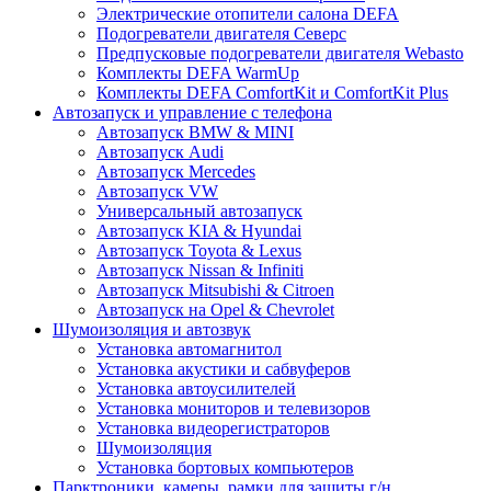
Электрические отопители салона DEFA
Подогреватели двигателя Северс
Предпусковые подогреватели двигателя Webasto
Комплекты DEFA WarmUp
Комплекты DEFA ComfortKit и ComfortKit Plus
Автозапуск и управление с телефона
Автозапуск BMW & MINI
Автозапуск Audi
Автозапуск Mercedes
Автозапуск VW
Универсальный автозапуск
Автозапуск KIA & Hyundai
Автозапуск Toyota & Lexus
Автозапуск Nissan & Infiniti
Автозапуск Mitsubishi & Citroen
Автозапуск на Opel & Chevrolet
Шумоизоляция и автозвук
Установка автомагнитол
Установка акустики и сабвуферов
Установка автоусилителей
Установка мониторов и телевизоров
Установка видеорегистраторов
Шумоизоляция
Установка бортовых компьютеров
Парктроники, камеры, рамки для защиты г/н