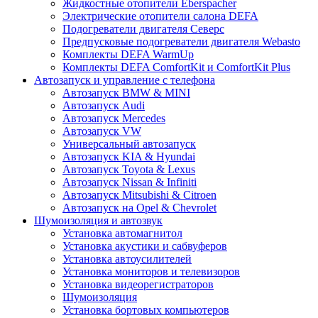
Жидкостные отопители Eberspacher
Электрические отопители салона DEFA
Подогреватели двигателя Северс
Предпусковые подогреватели двигателя Webasto
Комплекты DEFA WarmUp
Комплекты DEFA ComfortKit и ComfortKit Plus
Автозапуск и управление с телефона
Автозапуск BMW & MINI
Автозапуск Audi
Автозапуск Mercedes
Автозапуск VW
Универсальный автозапуск
Автозапуск KIA & Hyundai
Автозапуск Toyota & Lexus
Автозапуск Nissan & Infiniti
Автозапуск Mitsubishi & Citroen
Автозапуск на Opel & Chevrolet
Шумоизоляция и автозвук
Установка автомагнитол
Установка акустики и сабвуферов
Установка автоусилителей
Установка мониторов и телевизоров
Установка видеорегистраторов
Шумоизоляция
Установка бортовых компьютеров