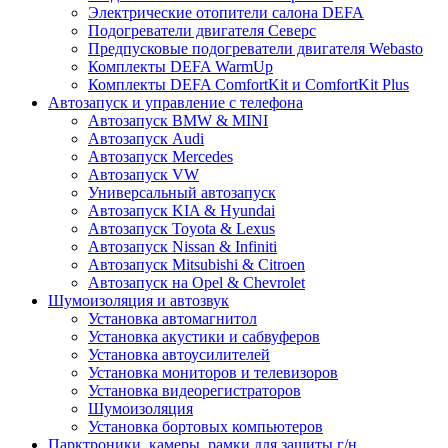
Электрические отопители салона DEFA
Подогреватели двигателя Северс
Предпусковые подогреватели двигателя Webasto
Комплекты DEFA WarmUp
Комплекты DEFA ComfortKit и ComfortKit Plus
Автозапуск и управление с телефона
Автозапуск BMW & MINI
Автозапуск Audi
Автозапуск Mercedes
Автозапуск VW
Универсальный автозапуск
Автозапуск KIA & Hyundai
Автозапуск Toyota & Lexus
Автозапуск Nissan & Infiniti
Автозапуск Mitsubishi & Citroen
Автозапуск на Opel & Chevrolet
Шумоизоляция и автозвук
Установка автомагнитол
Установка акустики и сабвуферов
Установка автоусилителей
Установка мониторов и телевизоров
Установка видеорегистраторов
Шумоизоляция
Установка бортовых компьютеров
Парктроники, камеры, рамки для защиты г/н