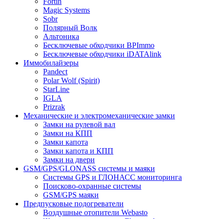
Fortin
Magic Systems
Sobr
Полярный Волк
Альтоника
Бесключевые обходчики BPImmo
Бесключевые обходчики iDATAlink
Иммобилайзеры
Pandect
Polar Wolf (Spirit)
StarLine
IGLA
Prizrak
Механические и электромеханические замки
Замки на рулевой вал
Замки на КПП
Замки капота
Замки капота и КПП
Замки на двери
GSM/GPS/GLONASS системы и маяки
Системы GPS и ГЛОНАСС мониторинга
Поисково-охранные системы
GSM/GPS маяки
Предпусковые подогреватели
Воздушные отопители Webasto