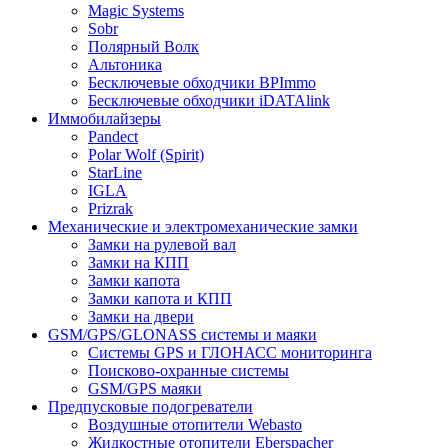
Magic Systems
Sobr
Полярный Волк
Альтоника
Бесключевые обходчики BPImmo
Бесключевые обходчики iDATAlink
Иммобилайзеры
Pandect
Polar Wolf (Spirit)
StarLine
IGLA
Prizrak
Механические и электромеханические замки
Замки на рулевой вал
Замки на КПП
Замки капота
Замки капота и КПП
Замки на двери
GSM/GPS/GLONASS системы и маяки
Системы GPS и ГЛОНАСС мониторинга
Поисково-охранные системы
GSM/GPS маяки
Предпусковые подогреватели
Воздушные отопители Webasto
Жидкостные отопители Eberspacher