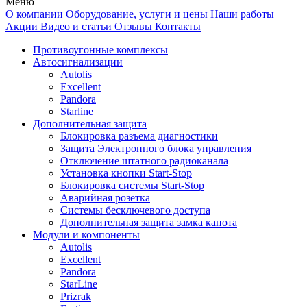
Меню
О компании
Оборудование, услуги и цены
Наши работы
Акции
Видео и статьи
Отзывы
Контакты
Противоугонные комплексы
Автосигнализации
Autolis
Excellent
Pandora
Starline
Дополнительная защита
Блокировка разъема диагностики
Защита Электронного блока управления
Отключение штатного радиоканала
Установка кнопки Start-Stop
Блокировка системы Start-Stop
Аварийная розетка
Системы бесключевого доступа
Дополнительная защита замка капота
Модули и компоненты
Autolis
Excellent
Pandora
StarLine
Prizrak