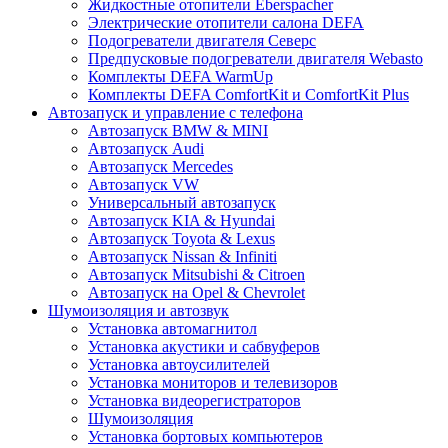
Жидкостные отопители Eberspacher
Электрические отопители салона DEFA
Подогреватели двигателя Северс
Предпусковые подогреватели двигателя Webasto
Комплекты DEFA WarmUp
Комплекты DEFA ComfortKit и ComfortKit Plus
Автозапуск и управление с телефона
Автозапуск BMW & MINI
Автозапуск Audi
Автозапуск Mercedes
Автозапуск VW
Универсальный автозапуск
Автозапуск KIA & Hyundai
Автозапуск Toyota & Lexus
Автозапуск Nissan & Infiniti
Автозапуск Mitsubishi & Citroen
Автозапуск на Opel & Chevrolet
Шумоизоляция и автозвук
Установка автомагнитол
Установка акустики и сабвуферов
Установка автоусилителей
Установка мониторов и телевизоров
Установка видеорегистраторов
Шумоизоляция
Установка бортовых компьютеров