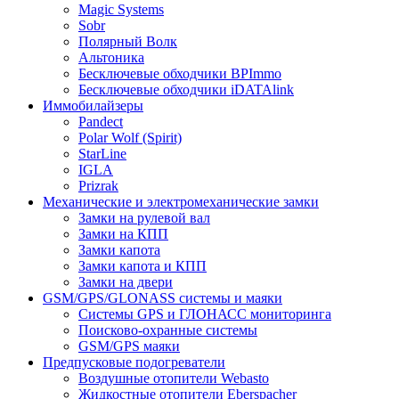
Magic Systems
Sobr
Полярный Волк
Альтоника
Бесключевые обходчики BPImmo
Бесключевые обходчики iDATAlink
Иммобилайзеры
Pandect
Polar Wolf (Spirit)
StarLine
IGLA
Prizrak
Механические и электромеханические замки
Замки на рулевой вал
Замки на КПП
Замки капота
Замки капота и КПП
Замки на двери
GSM/GPS/GLONASS системы и маяки
Системы GPS и ГЛОНАСС мониторинга
Поисково-охранные системы
GSM/GPS маяки
Предпусковые подогреватели
Воздушные отопители Webasto
Жидкостные отопители Eberspacher