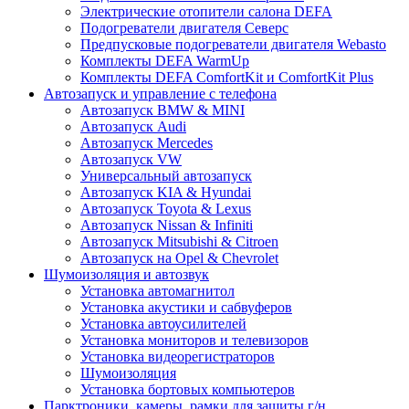
Электрические отопители салона DEFA
Подогреватели двигателя Северс
Предпусковые подогреватели двигателя Webasto
Комплекты DEFA WarmUp
Комплекты DEFA ComfortKit и ComfortKit Plus
Автозапуск и управление с телефона
Автозапуск BMW & MINI
Автозапуск Audi
Автозапуск Mercedes
Автозапуск VW
Универсальный автозапуск
Автозапуск KIA & Hyundai
Автозапуск Toyota & Lexus
Автозапуск Nissan & Infiniti
Автозапуск Mitsubishi & Citroen
Автозапуск на Opel & Chevrolet
Шумоизоляция и автозвук
Установка автомагнитол
Установка акустики и сабвуферов
Установка автоусилителей
Установка мониторов и телевизоров
Установка видеорегистраторов
Шумоизоляция
Установка бортовых компьютеров
Парктроники, камеры, рамки для защиты г/н