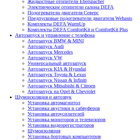
Жидкостные отопители Eberspacher
Электрические отопители салона DEFA
Подогреватели двигателя Северс
Предпусковые подогреватели двигателя Webasto
Комплекты DEFA WarmUp
Комплекты DEFA ComfortKit и ComfortKit Plus
Автозапуск и управление с телефона
Автозапуск BMW & MINI
Автозапуск Audi
Автозапуск Mercedes
Автозапуск VW
Универсальный автозапуск
Автозапуск KIA & Hyundai
Автозапуск Toyota & Lexus
Автозапуск Nissan & Infiniti
Автозапуск Mitsubishi & Citroen
Автозапуск на Opel & Chevrolet
Шумоизоляция и автозвук
Установка автомагнитол
Установка акустики и сабвуферов
Установка автоусилителей
Установка мониторов и телевизоров
Установка видеорегистраторов
Шумоизоляция
Установка бортовых компьютеров