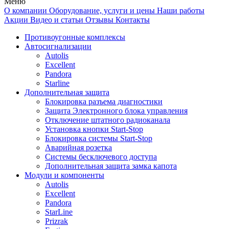
Меню
О компании
Оборудование, услуги и цены
Наши работы
Акции
Видео и статьи
Отзывы
Контакты
Противоугонные комплексы
Автосигнализации
Autolis
Excellent
Pandora
Starline
Дополнительная защита
Блокировка разъема диагностики
Защита Электронного блока управления
Отключение штатного радиоканала
Установка кнопки Start-Stop
Блокировка системы Start-Stop
Аварийная розетка
Системы бесключевого доступа
Дополнительная защита замка капота
Модули и компоненты
Autolis
Excellent
Pandora
StarLine
Prizrak