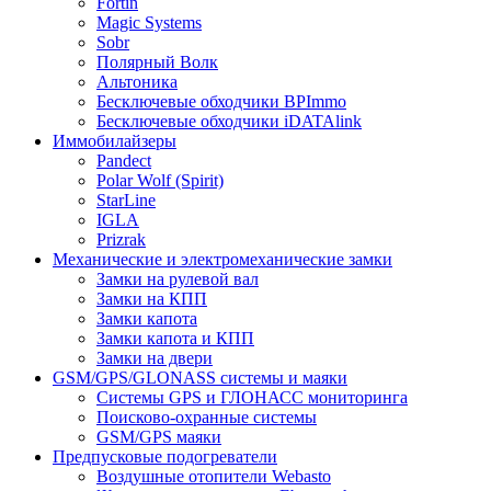
Fortin
Magic Systems
Sobr
Полярный Волк
Альтоника
Бесключевые обходчики BPImmo
Бесключевые обходчики iDATAlink
Иммобилайзеры
Pandect
Polar Wolf (Spirit)
StarLine
IGLA
Prizrak
Механические и электромеханические замки
Замки на рулевой вал
Замки на КПП
Замки капота
Замки капота и КПП
Замки на двери
GSM/GPS/GLONASS системы и маяки
Системы GPS и ГЛОНАСС мониторинга
Поисково-охранные системы
GSM/GPS маяки
Предпусковые подогреватели
Воздушные отопители Webasto