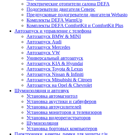
Электрические отопители салона DEFA
Подогреватели двигателя Северс
Предпусковые подогреватели двигателя Webasto
Комплекты DEFA WarmUp
Комплекты DEFA ComfortKit и ComfortKit Plus
Автозапуск и управление с телефона
Автозапуск BMW & MINI
Автозапуск Audi
Автозапуск Mercedes
Автозапуск VW
Универсальный автозапуск
Автозапуск KIA & Hyundai
Автозапуск Toyota & Lexus
Автозапуск Nissan & Infiniti
Автозапуск Mitsubishi & Citroen
Автозапуск на Opel & Chevrolet
Шумоизоляция и автозвук
Установка автомагнитол
Установка акустики и сабвуферов
Установка автоусилителей
Установка мониторов и телевизоров
Установка видеорегистраторов
Шумоизоляция
Установка бортовых компьютеров
Парктроники, камеры, рамки для защиты г/н