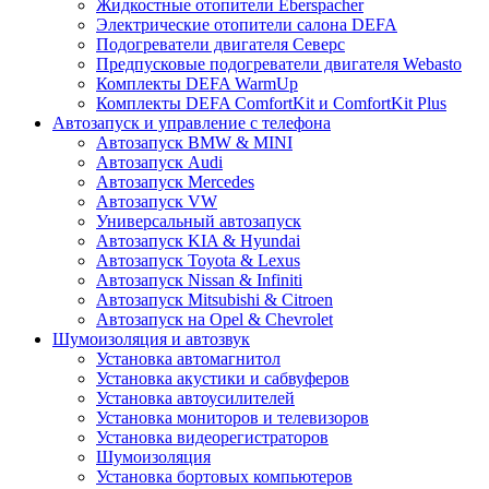
Жидкостные отопители Eberspacher
Электрические отопители салона DEFA
Подогреватели двигателя Северс
Предпусковые подогреватели двигателя Webasto
Комплекты DEFA WarmUp
Комплекты DEFA ComfortKit и ComfortKit Plus
Автозапуск и управление с телефона
Автозапуск BMW & MINI
Автозапуск Audi
Автозапуск Mercedes
Автозапуск VW
Универсальный автозапуск
Автозапуск KIA & Hyundai
Автозапуск Toyota & Lexus
Автозапуск Nissan & Infiniti
Автозапуск Mitsubishi & Citroen
Автозапуск на Opel & Chevrolet
Шумоизоляция и автозвук
Установка автомагнитол
Установка акустики и сабвуферов
Установка автоусилителей
Установка мониторов и телевизоров
Установка видеорегистраторов
Шумоизоляция
Установка бортовых компьютеров