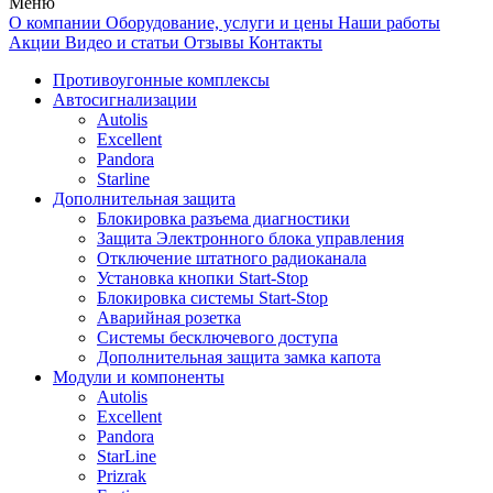
Меню
О компании
Оборудование, услуги и цены
Наши работы
Акции
Видео и статьи
Отзывы
Контакты
Противоугонные комплексы
Автосигнализации
Autolis
Excellent
Pandora
Starline
Дополнительная защита
Блокировка разъема диагностики
Защита Электронного блока управления
Отключение штатного радиоканала
Установка кнопки Start-Stop
Блокировка системы Start-Stop
Аварийная розетка
Системы бесключевого доступа
Дополнительная защита замка капота
Модули и компоненты
Autolis
Excellent
Pandora
StarLine
Prizrak