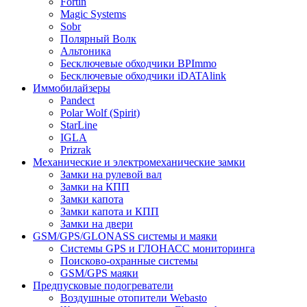
Fortin
Magic Systems
Sobr
Полярный Волк
Альтоника
Бесключевые обходчики BPImmo
Бесключевые обходчики iDATAlink
Иммобилайзеры
Pandect
Polar Wolf (Spirit)
StarLine
IGLA
Prizrak
Механические и электромеханические замки
Замки на рулевой вал
Замки на КПП
Замки капота
Замки капота и КПП
Замки на двери
GSM/GPS/GLONASS системы и маяки
Системы GPS и ГЛОНАСС мониторинга
Поисково-охранные системы
GSM/GPS маяки
Предпусковые подогреватели
Воздушные отопители Webasto