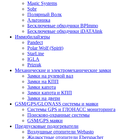
Magic Systems
Sobr
Полярный Волк
Альтоника
Бесключевые обходчики BPImmo
Бесключевые обходчики iDATAlink
Иммобилайзеры
Pandect
Polar Wolf (Spirit)
StarLine
IGLA
Prizrak
Механические и электромеханические замки
Замки на рулевой вал
Замки на КПП
Замки капота
Замки капота и КПП
Замки на двери
GSM/GPS/GLONASS системы и маяки
Системы GPS и ГЛОНАСС мониторинга
Поисково-охранные системы
GSM/GPS маяки
Предпусковые подогреватели
Воздушные отопители Webasto
Жидкостные отопители Eberspacher