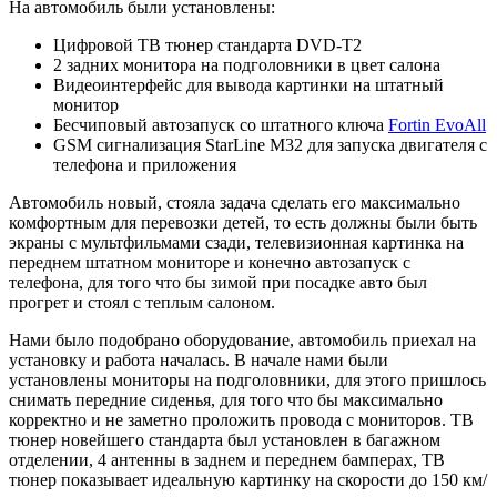
На автомобиль были установлены:
Цифровой ТВ тюнер стандарта DVD-T2
2 задних монитора на подголовники в цвет салона
Видеоинтерфейс для вывода картинки на штатный
монитор
Бесчиповый автозапуск со штатного ключа
Fortin EvoAll
GSM сигнализация StarLine M32 для запуска двигателя с
телефона и приложения
Автомобиль новый, стояла задача сделать его максимально
комфортным для перевозки детей, то есть должны были быть
экраны с мультфильмами сзади, телевизионная картинка на
переднем штатном мониторе и конечно автозапуск с
телефона, для того что бы зимой при посадке авто был
прогрет и стоял с теплым салоном.
Нами было подобрано оборудование, автомобиль приехал на
установку и работа началась. В начале нами были
установлены мониторы на подголовники, для этого пришлось
снимать передние сиденья, для того что бы максимально
корректно и не заметно проложить провода с мониторов. ТВ
тюнер новейшего стандарта был установлен в багажном
отделении, 4 антенны в заднем и переднем бамперах, ТВ
тюнер показывает идеальную картинку на скорости до 150 км/