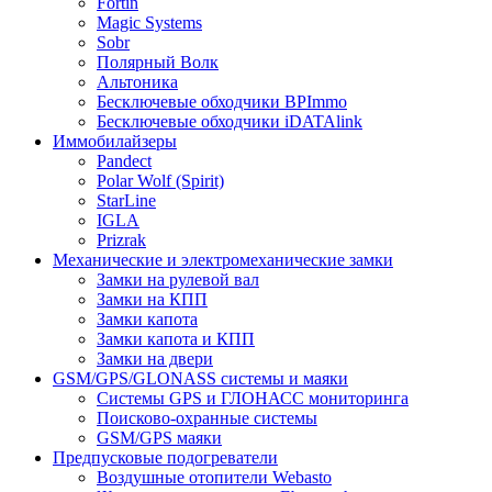
Fortin
Magic Systems
Sobr
Полярный Волк
Альтоника
Бесключевые обходчики BPImmo
Бесключевые обходчики iDATAlink
Иммобилайзеры
Pandect
Polar Wolf (Spirit)
StarLine
IGLA
Prizrak
Механические и электромеханические замки
Замки на рулевой вал
Замки на КПП
Замки капота
Замки капота и КПП
Замки на двери
GSM/GPS/GLONASS системы и маяки
Системы GPS и ГЛОНАСС мониторинга
Поисково-охранные системы
GSM/GPS маяки
Предпусковые подогреватели
Воздушные отопители Webasto