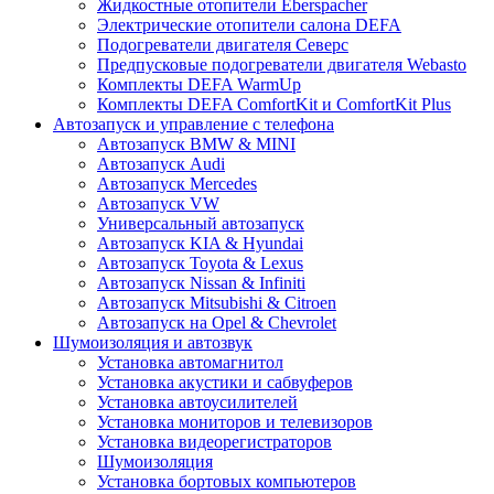
Жидкостные отопители Eberspacher
Электрические отопители салона DEFA
Подогреватели двигателя Северс
Предпусковые подогреватели двигателя Webasto
Комплекты DEFA WarmUp
Комплекты DEFA ComfortKit и ComfortKit Plus
Автозапуск и управление с телефона
Автозапуск BMW & MINI
Автозапуск Audi
Автозапуск Mercedes
Автозапуск VW
Универсальный автозапуск
Автозапуск KIA & Hyundai
Автозапуск Toyota & Lexus
Автозапуск Nissan & Infiniti
Автозапуск Mitsubishi & Citroen
Автозапуск на Opel & Chevrolet
Шумоизоляция и автозвук
Установка автомагнитол
Установка акустики и сабвуферов
Установка автоусилителей
Установка мониторов и телевизоров
Установка видеорегистраторов
Шумоизоляция
Установка бортовых компьютеров