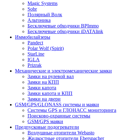
Magic Systems
Sobr
Полярный Волк
Альтоника
Бесключевые обходчики BPImmo
Бесключевые обходчики iDATAlink
Иммобилайзеры
Pandect
Polar Wolf (Spirit)
StarLine
IGLA
Prizrak
Механические и электромеханические замки
Замки на рулевой вал
Замки на КПП
Замки капота
Замки капота и КПП
Замки на двери
GSM/GPS/GLONASS системы и маяки
Системы GPS и ГЛОНАСС мониторинга
Поисково-охранные системы
GSM/GPS маяки
Предпусковые подогреватели
Воздушные отопители Webasto
Жидкостные отопители Eberspacher