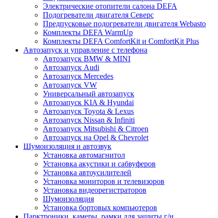
Электрические отопители салона DEFA
Подогреватели двигателя Северс
Предпусковые подогреватели двигателя Webasto
Комплекты DEFA WarmUp
Комплекты DEFA ComfortKit и ComfortKit Plus
Автозапуск и управление с телефона
Автозапуск BMW & MINI
Автозапуск Audi
Автозапуск Mercedes
Автозапуск VW
Универсальный автозапуск
Автозапуск KIA & Hyundai
Автозапуск Toyota & Lexus
Автозапуск Nissan & Infiniti
Автозапуск Mitsubishi & Citroen
Автозапуск на Opel & Chevrolet
Шумоизоляция и автозвук
Установка автомагнитол
Установка акустики и сабвуферов
Установка автоусилителей
Установка мониторов и телевизоров
Установка видеорегистраторов
Шумоизоляция
Установка бортовых компьютеров
Парктроники, камеры, рамки для защиты г/н