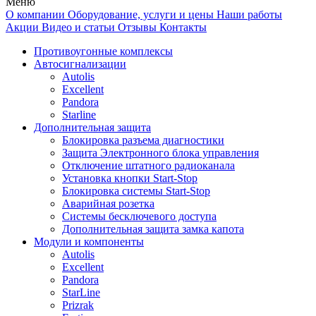
Меню
О компании
Оборудование, услуги и цены
Наши работы
Акции
Видео и статьи
Отзывы
Контакты
Противоугонные комплексы
Автосигнализации
Autolis
Excellent
Pandora
Starline
Дополнительная защита
Блокировка разъема диагностики
Защита Электронного блока управления
Отключение штатного радиоканала
Установка кнопки Start-Stop
Блокировка системы Start-Stop
Аварийная розетка
Системы бесключевого доступа
Дополнительная защита замка капота
Модули и компоненты
Autolis
Excellent
Pandora
StarLine
Prizrak