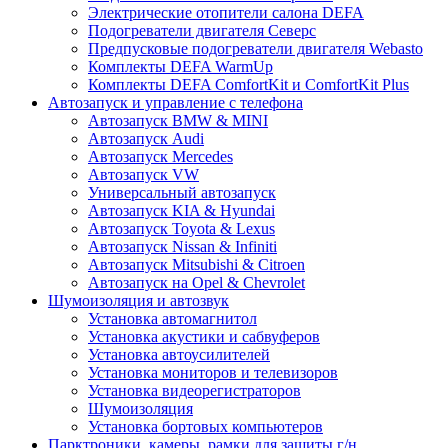
Электрические отопители салона DEFA
Подогреватели двигателя Северс
Предпусковые подогреватели двигателя Webasto
Комплекты DEFA WarmUp
Комплекты DEFA ComfortKit и ComfortKit Plus
Автозапуск и управление с телефона
Автозапуск BMW & MINI
Автозапуск Audi
Автозапуск Mercedes
Автозапуск VW
Универсальный автозапуск
Автозапуск KIA & Hyundai
Автозапуск Toyota & Lexus
Автозапуск Nissan & Infiniti
Автозапуск Mitsubishi & Citroen
Автозапуск на Opel & Chevrolet
Шумоизоляция и автозвук
Установка автомагнитол
Установка акустики и сабвуферов
Установка автоусилителей
Установка мониторов и телевизоров
Установка видеорегистраторов
Шумоизоляция
Установка бортовых компьютеров
Парктроники, камеры, рамки для защиты г/н