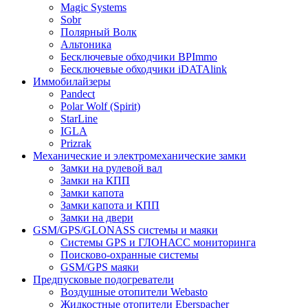
Magic Systems
Sobr
Полярный Волк
Альтоника
Бесключевые обходчики BPImmo
Бесключевые обходчики iDATAlink
Иммобилайзеры
Pandect
Polar Wolf (Spirit)
StarLine
IGLA
Prizrak
Механические и электромеханические замки
Замки на рулевой вал
Замки на КПП
Замки капота
Замки капота и КПП
Замки на двери
GSM/GPS/GLONASS системы и маяки
Системы GPS и ГЛОНАСС мониторинга
Поисково-охранные системы
GSM/GPS маяки
Предпусковые подогреватели
Воздушные отопители Webasto
Жидкостные отопители Eberspacher