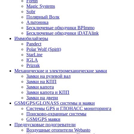
Fortin
Magic Systems
Sobr
Полярный Волк
Альтоника
Бесключевые обходчики BPImmo
Бесключевые обходчики iDATAlink
Иммобилайзеры
Pandect
Polar Wolf (Spirit)
StarLine
IGLA
Prizrak
Механические и электромеханические замки
Замки на рулевой вал
Замки на КПП
Замки капота
Замки капота и КПП
Замки на двери
GSM/GPS/GLONASS системы и маяки
Системы GPS и ГЛОНАСС мониторинга
Поисково-охранные системы
GSM/GPS маяки
Предпусковые подогреватели
Воздушные отопители Webasto