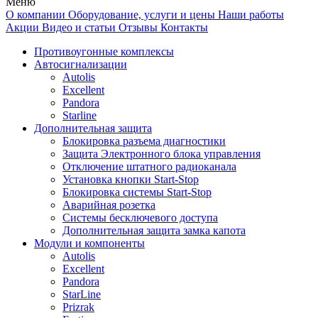
Меню
О компании
Оборудование, услуги и цены
Наши работы
Акции
Видео и статьи
Отзывы
Контакты
Противоугонные комплексы
Автосигнализации
Autolis
Excellent
Pandora
Starline
Дополнительная защита
Блокировка разъема диагностики
Защита Электронного блока управления
Отключение штатного радиоканала
Установка кнопки Start-Stop
Блокировка системы Start-Stop
Аварийная розетка
Системы бесключевого доступа
Дополнительная защита замка капота
Модули и компоненты
Autolis
Excellent
Pandora
StarLine
Prizrak