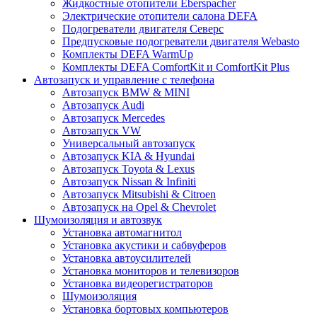
Жидкостные отопители Eberspacher
Электрические отопители салона DEFA
Подогреватели двигателя Северс
Предпусковые подогреватели двигателя Webasto
Комплекты DEFA WarmUp
Комплекты DEFA ComfortKit и ComfortKit Plus
Автозапуск и управление с телефона
Автозапуск BMW & MINI
Автозапуск Audi
Автозапуск Mercedes
Автозапуск VW
Универсальный автозапуск
Автозапуск KIA & Hyundai
Автозапуск Toyota & Lexus
Автозапуск Nissan & Infiniti
Автозапуск Mitsubishi & Citroen
Автозапуск на Opel & Chevrolet
Шумоизоляция и автозвук
Установка автомагнитол
Установка акустики и сабвуферов
Установка автоусилителей
Установка мониторов и телевизоров
Установка видеорегистраторов
Шумоизоляция
Установка бортовых компьютеров