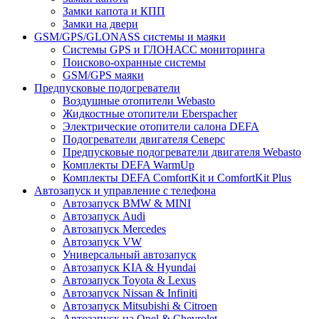
Замки капота и КПП
Замки на двери
GSM/GPS/GLONASS системы и маяки
Системы GPS и ГЛОНАСС мониторинга
Поисково-охранные системы
GSM/GPS маяки
Предпусковые подогреватели
Воздушные отопители Webasto
Жидкостные отопители Eberspacher
Электрические отопители салона DEFA
Подогреватели двигателя Северс
Предпусковые подогреватели двигателя Webasto
Комплекты DEFA WarmUp
Комплекты DEFA ComfortKit и ComfortKit Plus
Автозапуск и управление с телефона
Автозапуск BMW & MINI
Автозапуск Audi
Автозапуск Mercedes
Автозапуск VW
Универсальный автозапуск
Автозапуск KIA & Hyundai
Автозапуск Toyota & Lexus
Автозапуск Nissan & Infiniti
Автозапуск Mitsubishi & Citroen
Автозапуск на Opel & Chevrolet