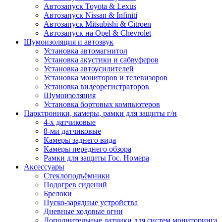
Автозапуск Toyota & Lexus
Автозапуск Nissan & Infiniti
Автозапуск Mitsubishi & Citroen
Автозапуск на Opel & Chevrolet
Шумоизоляция и автозвук
Установка автомагнитол
Установка акустики и сабвуферов
Установка автоусилителей
Установка мониторов и телевизоров
Установка видеорегистраторов
Шумоизоляция
Установка бортовых компьютеров
Парктроники, камеры, рамки для защиты г/н
4-х датчиковые
8-ми датчиковые
Камеры заднего вида
Камеры переднего обзора
Рамки для защиты Гос. Номера
Аксессуары
Стеклоподъёмники
Подогрев сидений
Брелоки
Пуско-зарядные устройства
Дневные ходовые огни
Дополнительные датчики для систем мониторинга