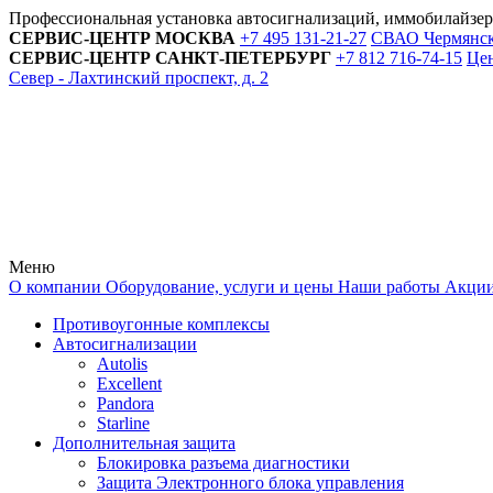
Профессиональная установка автосигнализаций, иммобилайзе
СЕРВИС-ЦЕНТР
МОСКВА
+7 495
131-21-27
СВАО Чермянский
СЕРВИС-ЦЕНТР
САНКТ-ПЕТЕРБУРГ
+7 812
716-74-15
Цен
Север - Лахтинский проспект, д. 2
Меню
О компании
Оборудование, услуги и цены
Наши работы
Акци
Противоугонные комплексы
Автосигнализации
Autolis
Excellent
Pandora
Starline
Дополнительная защита
Блокировка разъема диагностики
Защита Электронного блока управления