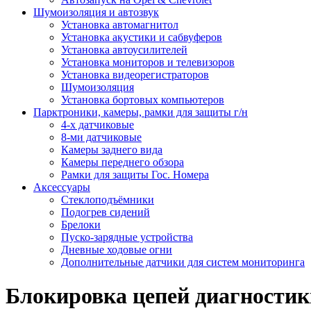
Шумоизоляция и автозвук
Установка автомагнитол
Установка акустики и сабвуферов
Установка автоусилителей
Установка мониторов и телевизоров
Установка видеорегистраторов
Шумоизоляция
Установка бортовых компьютеров
Парктроники, камеры, рамки для защиты г/н
4-х датчиковые
8-ми датчиковые
Камеры заднего вида
Камеры переднего обзора
Рамки для защиты Гос. Номера
Аксессуары
Стеклоподъёмники
Подогрев сидений
Брелоки
Пуско-зарядные устройства
Дневные ходовые огни
Дополнительные датчики для систем мониторинга
Блокировка цепей диагностик