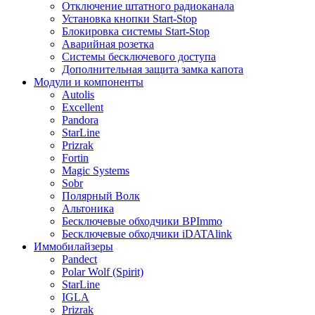
Отключение штатного радиоканала
Установка кнопки Start-Stop
Блокировка системы Start-Stop
Аварийная розетка
Системы бесключевого доступа
Дополнительная защита замка капота
Модули и компоненты
Autolis
Excellent
Pandora
StarLine
Prizrak
Fortin
Magic Systems
Sobr
Полярный Волк
Альтоника
Бесключевые обходчики BPImmo
Бесключевые обходчики iDATAlink
Иммобилайзеры
Pandect
Polar Wolf (Spirit)
StarLine
IGLA
Prizrak