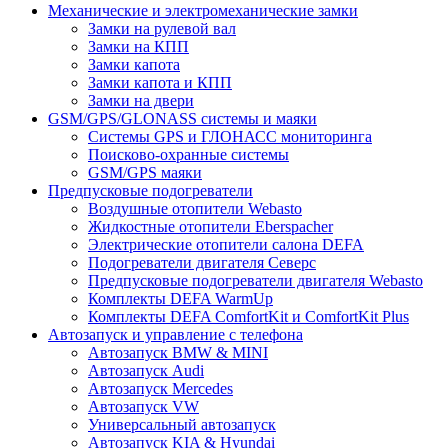
Механические и электромеханические замки
Замки на рулевой вал
Замки на КПП
Замки капота
Замки капота и КПП
Замки на двери
GSM/GPS/GLONASS системы и маяки
Системы GPS и ГЛОНАСС мониторинга
Поисково-охранные системы
GSM/GPS маяки
Предпусковые подогреватели
Воздушные отопители Webasto
Жидкостные отопители Eberspacher
Электрические отопители салона DEFA
Подогреватели двигателя Северс
Предпусковые подогреватели двигателя Webasto
Комплекты DEFA WarmUp
Комплекты DEFA ComfortKit и ComfortKit Plus
Автозапуск и управление с телефона
Автозапуск BMW & MINI
Автозапуск Audi
Автозапуск Mercedes
Автозапуск VW
Универсальный автозапуск
Автозапуск KIA & Hyundai