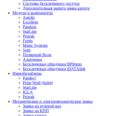
Системы бесключевого доступа
Дополнительная защита замка капота
Модули и компоненты
Autolis
Excellent
Pandora
StarLine
Prizrak
Fortin
Magic Systems
Sobr
Полярный Волк
Альтоника
Бесключевые обходчики BPImmo
Бесключевые обходчики iDATAlink
Иммобилайзеры
Pandect
Polar Wolf (Spirit)
StarLine
IGLA
Prizrak
Механические и электромеханические замки
Замки на рулевой вал
Замки на КПП
Замки капота