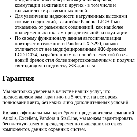
коммутации зажигания и других - в том числе и
гальванически-развязанных цепей.
Для увеличения надежности нагруженных высокими
токами соединений, в линейке Pandora LIGHT мы
отказались от разъемных соединений, как наиболее
подверженных отказам при длительнойэксплуатации.
По своему функционалу данная автосигнализация
повторяет возможности Pandora LX 3290, однако
отличается от нее модифицированным ЖК-брелоком
LCD D074, разработанным на новой элементой базе -
новый брелок стал более энергоэкономичным и получил
светодиодную подсветку ЖК-дисплея.
Гарантия
Мы настолько уверены в качестве наших услуг, что
предоставляем вам
гарантию на 5 лет
, т.е. на все время
пользования авто, без каких-либо дополнительных условий.
Являясь
официальным партнёром
и представителем компаний
Autolis, Excellent, Pandora и StarLine, мы можем гарантировать
бесплатную
замену преждевременно вышедших из строя
компонентов данных охранных систем.