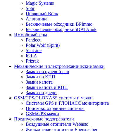
Magic Systems
Sobr
Полярный Волк
Альтоника
Бесключевые обходчики BPImmo
Бесключевые обходчики iDATAlink
Иммобилайзеры
Pandect
Polar Wolf (Spirit)
StarLine
IGLA
Prizrak
Механические и электромеханические замки
Замки на рулевой вал
Замки на КПП
Замки капота
Замки капота и КПП
Замки на двери
GSM/GPS/GLONASS системы и маяки
Системы GPS и ГЛОНАСС мониторинга
Поисково-охранные системы
GSM/GPS маяки
Предпусковые подогреватели
Воздушные отопители Webasto
Жидкостные отопители Eberspacher