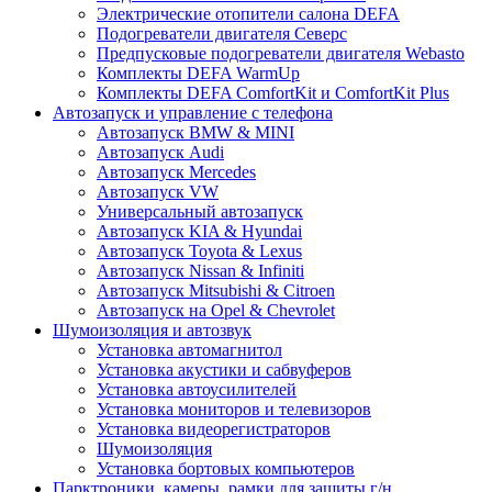
Электрические отопители салона DEFA
Подогреватели двигателя Северс
Предпусковые подогреватели двигателя Webasto
Комплекты DEFA WarmUp
Комплекты DEFA ComfortKit и ComfortKit Plus
Автозапуск и управление с телефона
Автозапуск BMW & MINI
Автозапуск Audi
Автозапуск Mercedes
Автозапуск VW
Универсальный автозапуск
Автозапуск KIA & Hyundai
Автозапуск Toyota & Lexus
Автозапуск Nissan & Infiniti
Автозапуск Mitsubishi & Citroen
Автозапуск на Opel & Chevrolet
Шумоизоляция и автозвук
Установка автомагнитол
Установка акустики и сабвуферов
Установка автоусилителей
Установка мониторов и телевизоров
Установка видеорегистраторов
Шумоизоляция
Установка бортовых компьютеров
Парктроники, камеры, рамки для защиты г/н