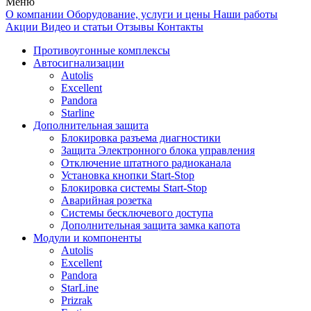
Меню
О компании
Оборудование, услуги и цены
Наши работы
Акции
Видео и статьи
Отзывы
Контакты
Противоугонные комплексы
Автосигнализации
Autolis
Excellent
Pandora
Starline
Дополнительная защита
Блокировка разъема диагностики
Защита Электронного блока управления
Отключение штатного радиоканала
Установка кнопки Start-Stop
Блокировка системы Start-Stop
Аварийная розетка
Системы бесключевого доступа
Дополнительная защита замка капота
Модули и компоненты
Autolis
Excellent
Pandora
StarLine
Prizrak