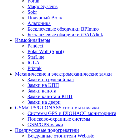
Fortin
Magic Systems
Sobr
Полярный Волк
Альтоника
Бесключевые обходчики BPImmo
Бесключевые обходчики iDATAlink
Иммобилайзеры
Pandect
Polar Wolf (Spirit)
StarLine
IGLA
Prizrak
Механические и электромеханические замки
Замки на рулевой вал
Замки на КПП
Замки капота
Замки капота и КПП
Замки на двери
GSM/GPS/GLONASS системы и маяки
Системы GPS и ГЛОНАСС мониторинга
Поисково-охранные системы
GSM/GPS маяки
Предпусковые подогреватели
Воздушные отопители Webasto