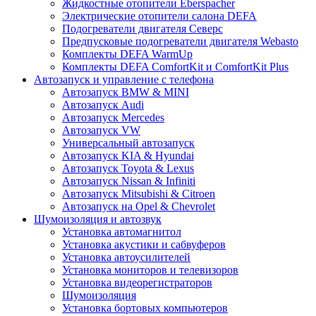
Жидкостные отопители Eberspacher
Электрические отопители салона DEFA
Подогреватели двигателя Северс
Предпусковые подогреватели двигателя Webasto
Комплекты DEFA WarmUp
Комплекты DEFA ComfortKit и ComfortKit Plus
Автозапуск и управление с телефона
Автозапуск BMW & MINI
Автозапуск Audi
Автозапуск Mercedes
Автозапуск VW
Универсальный автозапуск
Автозапуск KIA & Hyundai
Автозапуск Toyota & Lexus
Автозапуск Nissan & Infiniti
Автозапуск Mitsubishi & Citroen
Автозапуск на Opel & Chevrolet
Шумоизоляция и автозвук
Установка автомагнитол
Установка акустики и сабвуферов
Установка автоусилителей
Установка мониторов и телевизоров
Установка видеорегистраторов
Шумоизоляция
Установка бортовых компьютеров