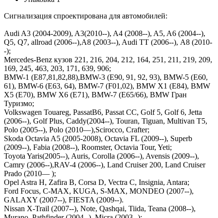
Сигнализация спроектирована для автомобилей:
Audi A3 (2004-2009), A3(2010--), A4 (2008--), A5, A6 (2004--),
Q5, Q7, allroad (2006--),A8 (2003--), Audi TT (2006--), А8 (2010-
-);
Mercedes-Benz кузов 221, 216, 204, 212, 164, 251, 211, 219, 209,
169, 245, 463, 203, 171, 639, 906;
BMW-1 (E87,81,82,88),BMW-3 (E90, 91, 92, 93), BMW-5 (E60,
61), BMW-6 (E63, 64), BMW-7 (F01,02), BMW X1 (E84), BMW
X5 (E70), BMW X6 (E71), BMW-7 (E65/66), BMW Гран
Туризмо;
Volkswagen Touareg, PassatB6, Passat CC, Golf 5, Golf 6, Jetta
(2006--), Golf Plus, Caddy(2004--), Touran, Tiguan, Multivan T5,
Polo (2005--), Polo (2010—),Scirocco, Crafter;
Skoda Octavia A5 (2005-2008), Octavia FL (2009--), Superb
(2009--), Fabia (2008--), Roomster, Octavia Tour, Yeti;
Toyota Yaris(2005--), Auris, Corolla (2006--), Avensis (2009--),
Camry (2006--),RAV-4 (2006--), Land Cruiser 200, Land Cruiser
Prado (2010— );
Opel Astra H, Zafira B, Corsa D, Vectra C, Insignia, Antara;
Ford Focus, C-MAX, KUGA, S-MAX, MONDEO (2007--),
GALAXY (2007--), FIESTA (2009--).
Nissan X-Trail (2007--), Note, Qashqai, Tiida, Teana (2008--),
Murano, Pathfinder (2004--), Micra (2003--);