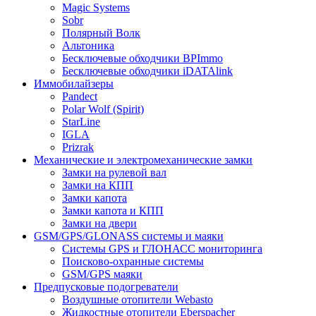
Magic Systems
Sobr
Полярный Волк
Альтоника
Бесключевые обходчики BPImmo
Бесключевые обходчики iDATAlink
Иммобилайзеры
Pandect
Polar Wolf (Spirit)
StarLine
IGLA
Prizrak
Механические и электромеханические замки
Замки на рулевой вал
Замки на КПП
Замки капота
Замки капота и КПП
Замки на двери
GSM/GPS/GLONASS системы и маяки
Системы GPS и ГЛОНАСС мониторинга
Поисково-охранные системы
GSM/GPS маяки
Предпусковые подогреватели
Воздушные отопители Webasto
Жидкостные отопители Eberspacher