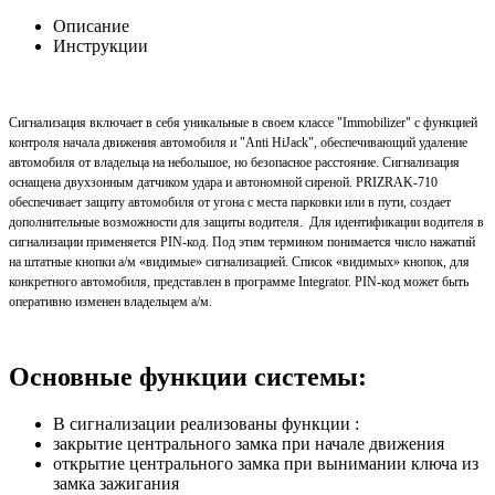
Описание
Инструкции
Сигнализация включает в себя уникальные в своем классе "Immobilizer" с функцией
контроля начала движения автомобиля и "Anti HiJack", обеспечивающий удаление
автомобиля от владельца на небольшое, но безопасное расстояние. Сигнализация
оснащена двухзонным датчиком удара и автономной сиреной. PRIZRAK-710
обеспечивает защиту автомобиля от угона с места парковки или в пути, создает
дополнительные возможности для защиты водителя. Для идентификации водителя в
сигнализации применяется PIN-код. Под этим термином понимается число нажатий
на штатные кнопки а/м «видимые» сигнализацией. Список «видимых» кнопок, для
конкретного автомобиля, представлен в программе Integrator. PIN-код может быть
оперативно изменен владельцем а/м.
Основные функции системы:
В сигнализации реализованы функции :
закрытие центрального замка при начале движения
открытие центрального замка при вынимании ключа из
замка зажигания