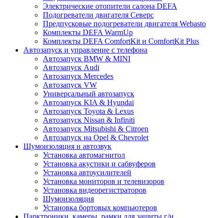
Электрические отопители салона DEFA
Подогреватели двигателя Северс
Предпусковые подогреватели двигателя Webasto
Комплекты DEFA WarmUp
Комплекты DEFA ComfortKit и ComfortKit Plus
Автозапуск и управление с телефона
Автозапуск BMW & MINI
Автозапуск Audi
Автозапуск Mercedes
Автозапуск VW
Универсальный автозапуск
Автозапуск KIA & Hyundai
Автозапуск Toyota & Lexus
Автозапуск Nissan & Infiniti
Автозапуск Mitsubishi & Citroen
Автозапуск на Opel & Chevrolet
Шумоизоляция и автозвук
Установка автомагнитол
Установка акустики и сабвуферов
Установка автоусилителей
Установка мониторов и телевизоров
Установка видеорегистраторов
Шумоизоляция
Установка бортовых компьютеров
Парктроники, камеры, рамки для защиты г/н