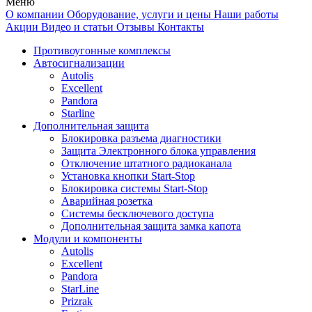
Меню
О компании
Оборудование, услуги и цены
Наши работы
Акции
Видео и статьи
Отзывы
Контакты
Противоугонные комплексы
Автосигнализации
Autolis
Excellent
Pandora
Starline
Дополнительная защита
Блокировка разъема диагностики
Защита Электронного блока управления
Отключение штатного радиоканала
Установка кнопки Start-Stop
Блокировка системы Start-Stop
Аварийная розетка
Системы бесключевого доступа
Дополнительная защита замка капота
Модули и компоненты
Autolis
Excellent
Pandora
StarLine
Prizrak