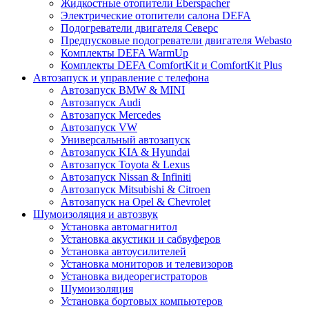
Жидкостные отопители Eberspacher
Электрические отопители салона DEFA
Подогреватели двигателя Северс
Предпусковые подогреватели двигателя Webasto
Комплекты DEFA WarmUp
Комплекты DEFA ComfortKit и ComfortKit Plus
Автозапуск и управление с телефона
Автозапуск BMW & MINI
Автозапуск Audi
Автозапуск Mercedes
Автозапуск VW
Универсальный автозапуск
Автозапуск KIA & Hyundai
Автозапуск Toyota & Lexus
Автозапуск Nissan & Infiniti
Автозапуск Mitsubishi & Citroen
Автозапуск на Opel & Chevrolet
Шумоизоляция и автозвук
Установка автомагнитол
Установка акустики и сабвуферов
Установка автоусилителей
Установка мониторов и телевизоров
Установка видеорегистраторов
Шумоизоляция
Установка бортовых компьютеров