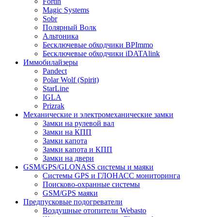
Fortin
Magic Systems
Sobr
Полярный Волк
Альтоника
Бесключевые обходчики BPImmo
Бесключевые обходчики iDATAlink
Иммобилайзеры
Pandect
Polar Wolf (Spirit)
StarLine
IGLA
Prizrak
Механические и электромеханические замки
Замки на рулевой вал
Замки на КПП
Замки капота
Замки капота и КПП
Замки на двери
GSM/GPS/GLONASS системы и маяки
Системы GPS и ГЛОНАСС мониторинга
Поисково-охранные системы
GSM/GPS маяки
Предпусковые подогреватели
Воздушные отопители Webasto