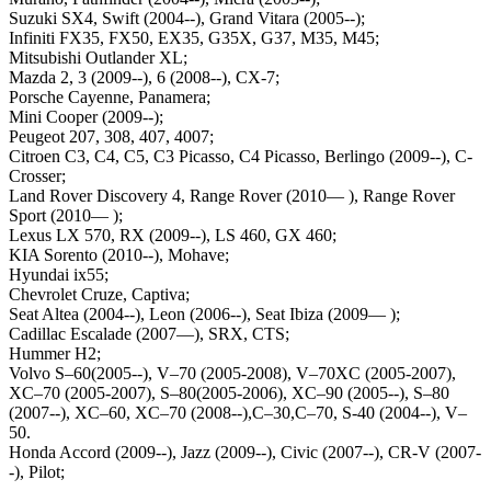
Suzuki SX4, Swift (2004--), Grand Vitara (2005--);
Infiniti FX35, FX50, EX35, G35X, G37, M35, M45;
Mitsubishi Outlander XL;
Mazda 2, 3 (2009--), 6 (2008--), CX-7;
Porsche Cayenne, Panamera;
Mini Cooper (2009--);
Peugeot 207, 308, 407, 4007;
Citroen C3, С4, С5, С3 Picasso, С4 Picasso, Berlingo (2009--), С-
Crosser;
Land Rover Discovery 4, Range Rover (2010— ), Range Rover
Sport (2010— );
Lexus LX 570, RX (2009--), LS 460, GX 460;
KIA Sorento (2010--), Mohave;
Hyundai ix55;
Chevrolet Cruze, Captiva;
Seat Altea (2004--), Leon (2006--), Seat Ibiza (2009— );
Cadillac Escalade (2007—), SRX, CTS;
Hummer H2;
Volvo S–60(2005--), V–70 (2005-2008), V–70XC (2005-2007),
XC–70 (2005-2007), S–80(2005-2006), XC–90 (2005--), S–80
(2007--), XC–60, XC–70 (2008--),С–30,С–70, S-40 (2004--), V–
50.
Honda Accord (2009--), Jazz (2009--), Civic (2007--), CR-V (2007-
-), Pilot;