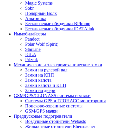
Magic Systems
Sobr
Полярный Волк
Альтоника
Бесключевые обходчики BPImmo
Бесключевые обходчики iDATAlink
Иммобилайзеры
Pandect
Polar Wolf (Spirit)
StarLine
IGLA
Prizrak
Механические и электромеханические замки
Замки на рулевой вал
Замки на КПП
Замки капота
Замки капота и КПП
Замки на двери
GSM/GPS/GLONASS системы и маяки
Системы GPS и ГЛОНАСС мониторинга
Поисково-охранные системы
GSM/GPS маяки
Предпусковые подогреватели
Воздушные отопители Webasto
Жидкостные отопители Eberspacher