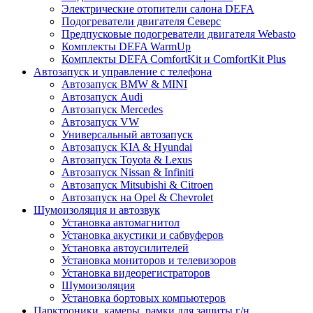
Электрические отопители салона DEFA
Подогреватели двигателя Северс
Предпусковые подогреватели двигателя Webasto
Комплекты DEFA WarmUp
Комплекты DEFA ComfortKit и ComfortKit Plus
Автозапуск и управление с телефона
Автозапуск BMW & MINI
Автозапуск Audi
Автозапуск Mercedes
Автозапуск VW
Универсальный автозапуск
Автозапуск KIA & Hyundai
Автозапуск Toyota & Lexus
Автозапуск Nissan & Infiniti
Автозапуск Mitsubishi & Citroen
Автозапуск на Opel & Chevrolet
Шумоизоляция и автозвук
Установка автомагнитол
Установка акустики и сабвуферов
Установка автоусилителей
Установка мониторов и телевизоров
Установка видеорегистраторов
Шумоизоляция
Установка бортовых компьютеров
Парктроники, камеры, рамки для защиты г/н