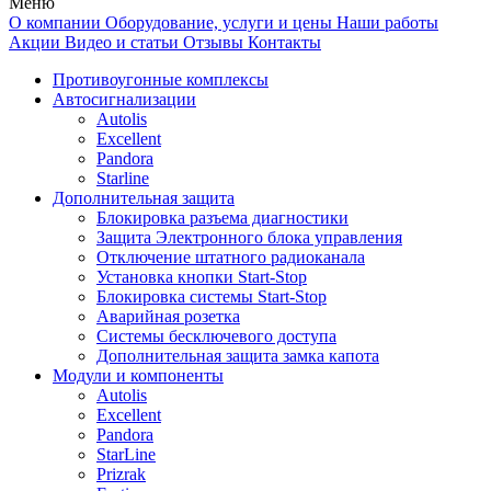
Меню
О компании
Оборудование, услуги и цены
Наши работы
Акции
Видео и статьи
Отзывы
Контакты
Противоугонные комплексы
Автосигнализации
Autolis
Excellent
Pandora
Starline
Дополнительная защита
Блокировка разъема диагностики
Защита Электронного блока управления
Отключение штатного радиоканала
Установка кнопки Start-Stop
Блокировка системы Start-Stop
Аварийная розетка
Системы бесключевого доступа
Дополнительная защита замка капота
Модули и компоненты
Autolis
Excellent
Pandora
StarLine
Prizrak