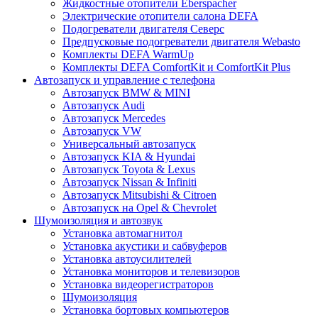
Жидкостные отопители Eberspacher
Электрические отопители салона DEFA
Подогреватели двигателя Северс
Предпусковые подогреватели двигателя Webasto
Комплекты DEFA WarmUp
Комплекты DEFA ComfortKit и ComfortKit Plus
Автозапуск и управление с телефона
Автозапуск BMW & MINI
Автозапуск Audi
Автозапуск Mercedes
Автозапуск VW
Универсальный автозапуск
Автозапуск KIA & Hyundai
Автозапуск Toyota & Lexus
Автозапуск Nissan & Infiniti
Автозапуск Mitsubishi & Citroen
Автозапуск на Opel & Chevrolet
Шумоизоляция и автозвук
Установка автомагнитол
Установка акустики и сабвуферов
Установка автоусилителей
Установка мониторов и телевизоров
Установка видеорегистраторов
Шумоизоляция
Установка бортовых компьютеров