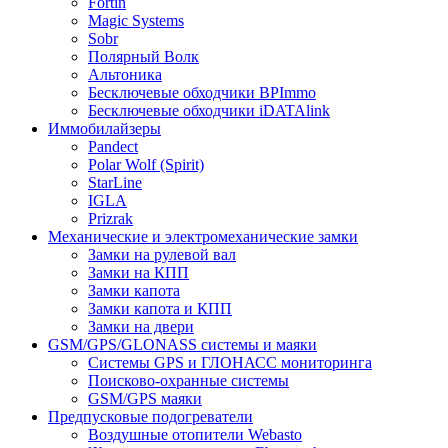
Fortin
Magic Systems
Sobr
Полярный Волк
Альтоника
Бесключевые обходчики BPImmo
Бесключевые обходчики iDATAlink
Иммобилайзеры
Pandect
Polar Wolf (Spirit)
StarLine
IGLA
Prizrak
Механические и электромеханические замки
Замки на рулевой вал
Замки на КПП
Замки капота
Замки капота и КПП
Замки на двери
GSM/GPS/GLONASS системы и маяки
Системы GPS и ГЛОНАСС мониторинга
Поисково-охранные системы
GSM/GPS маяки
Предпусковые подогреватели
Воздушные отопители Webasto