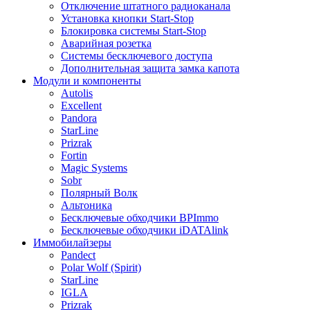
Отключение штатного радиоканала
Установка кнопки Start-Stop
Блокировка системы Start-Stop
Аварийная розетка
Системы бесключевого доступа
Дополнительная защита замка капота
Модули и компоненты
Autolis
Excellent
Pandora
StarLine
Prizrak
Fortin
Magic Systems
Sobr
Полярный Волк
Альтоника
Бесключевые обходчики BPImmo
Бесключевые обходчики iDATAlink
Иммобилайзеры
Pandect
Polar Wolf (Spirit)
StarLine
IGLA
Prizrak