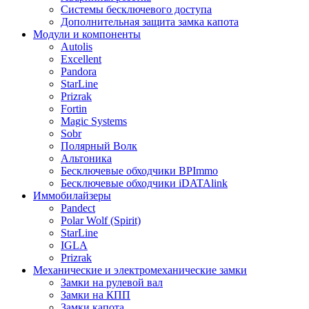
Системы бесключевого доступа
Дополнительная защита замка капота
Модули и компоненты
Autolis
Excellent
Pandora
StarLine
Prizrak
Fortin
Magic Systems
Sobr
Полярный Волк
Альтоника
Бесключевые обходчики BPImmo
Бесключевые обходчики iDATAlink
Иммобилайзеры
Pandect
Polar Wolf (Spirit)
StarLine
IGLA
Prizrak
Механические и электромеханические замки
Замки на рулевой вал
Замки на КПП
Замки капота