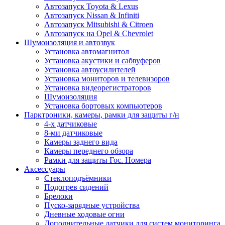
Автозапуск Toyota & Lexus
Автозапуск Nissan & Infiniti
Автозапуск Mitsubishi & Citroen
Автозапуск на Opel & Chevrolet
Шумоизоляция и автозвук
Установка автомагнитол
Установка акустики и сабвуферов
Установка автоусилителей
Установка мониторов и телевизоров
Установка видеорегистраторов
Шумоизоляция
Установка бортовых компьютеров
Парктроники, камеры, рамки для защиты г/н
4-х датчиковые
8-ми датчиковые
Камеры заднего вида
Камеры переднего обзора
Рамки для защиты Гос. Номера
Аксессуары
Стеклоподъёмники
Подогрев сидений
Брелоки
Пуско-зарядные устройства
Дневные ходовые огни
Дополнительные датчики для систем мониторинга