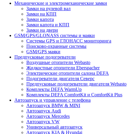
Механические и электромеханические замки
Замки на рулевой вал
Замки на КПП
Замки капота
Замки капота и КПП
Замки на двери
GSM/GPS/GLONASS системы и маяки
Системы GPS и ГЛОНАСС мониторинга
Поисково-охранные системы
GSM/GPS маяки
Предпусковые подогреватели
Воздушные отопители Webasto
Жидкостные отопители Eberspacher
Электрические отопители салона DEFA
Подогреватели двигателя Северс
Предпусковые подогреватели двигателя Webasto
Комплекты DEFA WarmUp
Комплекты DEFA ComfortKit и ComfortKit Plus
Автозапуск и управление с телефона
Автозапуск BMW & MINI
Автозапуск Audi
Автозапуск Mercedes
Автозапуск VW
Универсальный автозапуск
Автозапуск KIA & Hyundai