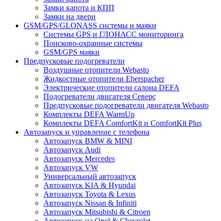
Замки капота и КПП
Замки на двери
GSM/GPS/GLONASS системы и маяки
Системы GPS и ГЛОНАСС мониторинга
Поисково-охранные системы
GSM/GPS маяки
Предпусковые подогреватели
Воздушные отопители Webasto
Жидкостные отопители Eberspacher
Электрические отопители салона DEFA
Подогреватели двигателя Северс
Предпусковые подогреватели двигателя Webasto
Комплекты DEFA WarmUp
Комплекты DEFA ComfortKit и ComfortKit Plus
Автозапуск и управление с телефона
Автозапуск BMW & MINI
Автозапуск Audi
Автозапуск Mercedes
Автозапуск VW
Универсальный автозапуск
Автозапуск KIA & Hyundai
Автозапуск Toyota & Lexus
Автозапуск Nissan & Infiniti
Автозапуск Mitsubishi & Citroen
Автозапуск на Opel & Chevrolet