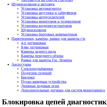
Шумоизоляция и автозвук
Установка автомагнитол
Установка акустики и сабвуферов
Установка автоусилителей
Установка мониторов и телевизоров
Установка видеорегистраторов
Шумоизоляция
Установка бортовых компьютеров
Парктроники, камеры, рамки для защиты г/н
4-х датчиковые
8-ми датчиковые
Камеры заднего вида
Камеры переднего обзора
Рамки для защиты Гос. Номера
Аксессуары
Стеклоподъёмники
Подогрев сидений
Брелоки
Пуско-зарядные устройства
Дневные ходовые огни
Дополнительные датчики для систем мониторинга
Блокировка цепей диагностик