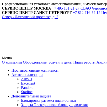
Профессиональная установка автосигнализаций, иммобилайзе
СЕРВИС-ЦЕНТР
МОСКВА
+7 495
131-21-27
СВАО Чермянский
СЕРВИС-ЦЕНТР
САНКТ-ПЕТЕРБУРГ
+7 812
716-74-15
Цен
Север - Лахтинский проспект, д. 2
Меню
О компании
Оборудование, услуги и цены
Наши работы
Акци
Противоугонные комплексы
Автосигнализации
Autolis
Excellent
Pandora
Starline
Дополнительная защита
Блокировка разъема диагностики
Защита Электронного блока управления