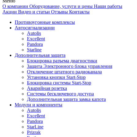
Меню
О компании
Оборудование, услуги и цены
Наши работы
Акции
Видео и статьи
Отзывы
Контакты
Противоугонные комплексы
Автосигнализации
Autolis
Excellent
Pandora
Starline
Дополнительная защита
Блокировка разъема диагностики
Защита Электронного блока управления
Отключение штатного радиоканала
Установка кнопки Start-Stop
Блокировка системы Start-Stop
Аварийная розетка
Системы бесключевого доступа
Дополнительная защита замка капота
Модули и компоненты
Autolis
Excellent
Pandora
StarLine
Prizrak