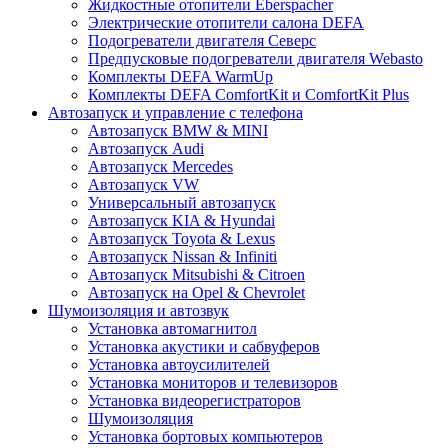
Жидкостные отопители Eberspacher
Электрические отопители салона DEFA
Подогреватели двигателя Северс
Предпусковые подогреватели двигателя Webasto
Комплекты DEFA WarmUp
Комплекты DEFA ComfortKit и ComfortKit Plus
Автозапуск и управление с телефона
Автозапуск BMW & MINI
Автозапуск Audi
Автозапуск Mercedes
Автозапуск VW
Универсальный автозапуск
Автозапуск KIA & Hyundai
Автозапуск Toyota & Lexus
Автозапуск Nissan & Infiniti
Автозапуск Mitsubishi & Citroen
Автозапуск на Opel & Chevrolet
Шумоизоляция и автозвук
Установка автомагнитол
Установка акустики и сабвуферов
Установка автоусилителей
Установка мониторов и телевизоров
Установка видеорегистраторов
Шумоизоляция
Установка бортовых компьютеров