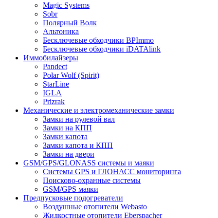
Magic Systems
Sobr
Полярный Волк
Альтоника
Бесключевые обходчики BPImmo
Бесключевые обходчики iDATAlink
Иммобилайзеры
Pandect
Polar Wolf (Spirit)
StarLine
IGLA
Prizrak
Механические и электромеханические замки
Замки на рулевой вал
Замки на КПП
Замки капота
Замки капота и КПП
Замки на двери
GSM/GPS/GLONASS системы и маяки
Системы GPS и ГЛОНАСС мониторинга
Поисково-охранные системы
GSM/GPS маяки
Предпусковые подогреватели
Воздушные отопители Webasto
Жидкостные отопители Eberspacher