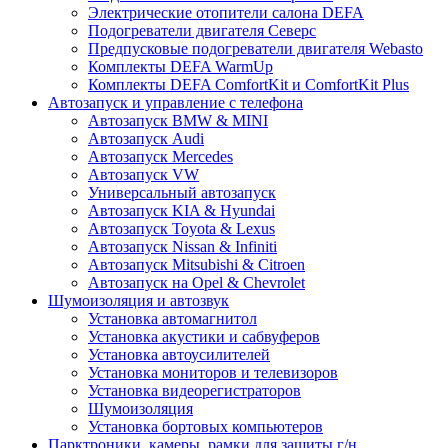
Электрические отопители салона DEFA
Подогреватели двигателя Северс
Предпусковые подогреватели двигателя Webasto
Комплекты DEFA WarmUp
Комплекты DEFA ComfortKit и ComfortKit Plus
Автозапуск и управление с телефона
Автозапуск BMW & MINI
Автозапуск Audi
Автозапуск Mercedes
Автозапуск VW
Универсальный автозапуск
Автозапуск KIA & Hyundai
Автозапуск Toyota & Lexus
Автозапуск Nissan & Infiniti
Автозапуск Mitsubishi & Citroen
Автозапуск на Opel & Chevrolet
Шумоизоляция и автозвук
Установка автомагнитол
Установка акустики и сабвуферов
Установка автоусилителей
Установка мониторов и телевизоров
Установка видеорегистраторов
Шумоизоляция
Установка бортовых компьютеров
Парктроники, камеры, рамки для защиты г/н