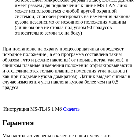
имеет разьем для подключения к шине MS-LAN либо
может использоваться с любой другой охранной
системой; способен реагировать на изменения наклона
кузова независимо от исходного положения машины
(лишь бы она не стояла под углом 90 градусов
относительно земли т.е на боку)
При постановке на охрану процессор датчика определяет
исходное положение , а его программа составлена таким
образом , что и резкие наклоны( от порыва ветра, ударов), и
слишком плавные изменения положения отфильтровываются
и отслеживаются только плавные изменения угла наклона (
как при подьеме кузова домкратом). Датчик выдает сигнал в
случае изменения угла наклона кузова более чем на 0,5
градуса.
Инструкция MS-TL4S
1 Мб
Скачать
Гарантия
Мы настолько уверены в качестве наших услуг, что