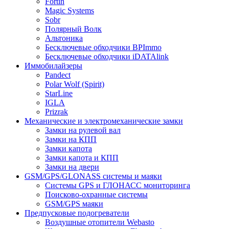
Fortin
Magic Systems
Sobr
Полярный Волк
Альтоника
Бесключевые обходчики BPImmo
Бесключевые обходчики iDATAlink
Иммобилайзеры
Pandect
Polar Wolf (Spirit)
StarLine
IGLA
Prizrak
Механические и электромеханические замки
Замки на рулевой вал
Замки на КПП
Замки капота
Замки капота и КПП
Замки на двери
GSM/GPS/GLONASS системы и маяки
Системы GPS и ГЛОНАСС мониторинга
Поисково-охранные системы
GSM/GPS маяки
Предпусковые подогреватели
Воздушные отопители Webasto