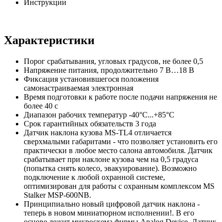
Инструкции
Характеристики
Порог срабатывания, угловых градусов, не более 0,5
Напряжение питания, продолжительно 7 В…18 В
Фиксация установившегося положения
самонастраиваемая электронная
Время подготовки к работе после подачи напряжения не
более 40 с
Диапазон рабочих температур -40°С...+85°С
Срок гарантийных обязательств 3 года
Датчик наклона кузова MS-TL4 отличается
сверхмалыми габаритами - что позволяет установить его
практически в любое место салона автомобиля. Датчик
срабатывает при наклоне кузова чем на 0,5 градуса
(попытка снять колесо, эвакуирование). Возможно
подключение к любой охранной системе,
оптимизирован для работы с охранным комплексом MS
Stalker MSP-600NB.
Принципиально новый цифровой датчик наклона -
теперь в новом миниатюрном исполнении!. В его
основе лежит микросхема фирмы Analog Device. Датчик