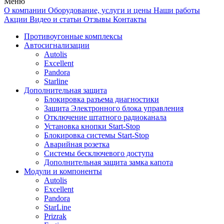
Меню
О компании
Оборудование, услуги и цены
Наши работы
Акции
Видео и статьи
Отзывы
Контакты
Противоугонные комплексы
Автосигнализации
Autolis
Excellent
Pandora
Starline
Дополнительная защита
Блокировка разъема диагностики
Защита Электронного блока управления
Отключение штатного радиоканала
Установка кнопки Start-Stop
Блокировка системы Start-Stop
Аварийная розетка
Системы бесключевого доступа
Дополнительная защита замка капота
Модули и компоненты
Autolis
Excellent
Pandora
StarLine
Prizrak