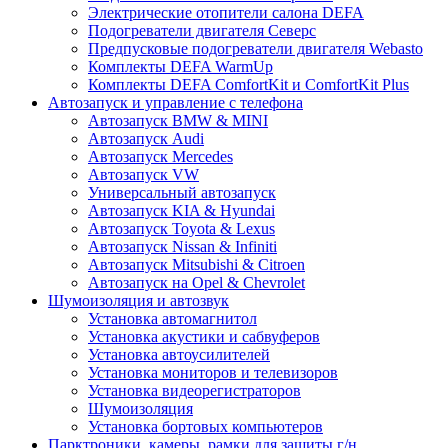
Электрические отопители салона DEFA
Подогреватели двигателя Северс
Предпусковые подогреватели двигателя Webasto
Комплекты DEFA WarmUp
Комплекты DEFA ComfortKit и ComfortKit Plus
Автозапуск и управление с телефона
Автозапуск BMW & MINI
Автозапуск Audi
Автозапуск Mercedes
Автозапуск VW
Универсальный автозапуск
Автозапуск KIA & Hyundai
Автозапуск Toyota & Lexus
Автозапуск Nissan & Infiniti
Автозапуск Mitsubishi & Citroen
Автозапуск на Opel & Chevrolet
Шумоизоляция и автозвук
Установка автомагнитол
Установка акустики и сабвуферов
Установка автоусилителей
Установка мониторов и телевизоров
Установка видеорегистраторов
Шумоизоляция
Установка бортовых компьютеров
Парктроники, камеры, рамки для защиты г/н