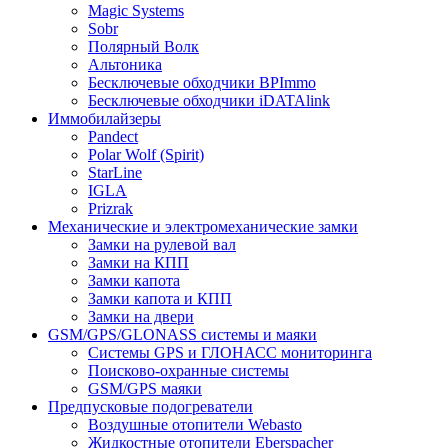
Magic Systems
Sobr
Полярный Волк
Альтоника
Бесключевые обходчики BPImmo
Бесключевые обходчики iDATAlink
Иммобилайзеры
Pandect
Polar Wolf (Spirit)
StarLine
IGLA
Prizrak
Механические и электромеханические замки
Замки на рулевой вал
Замки на КПП
Замки капота
Замки капота и КПП
Замки на двери
GSM/GPS/GLONASS системы и маяки
Системы GPS и ГЛОНАСС мониторинга
Поисково-охранные системы
GSM/GPS маяки
Предпусковые подогреватели
Воздушные отопители Webasto
Жидкостные отопители Eberspacher