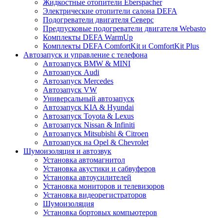
Жидкостные отопители Eberspacher
Электрические отопители салона DEFA
Подогреватели двигателя Северс
Предпусковые подогреватели двигателя Webasto
Комплекты DEFA WarmUp
Комплекты DEFA ComfortKit и ComfortKit Plus
Автозапуск и управление с телефона
Автозапуск BMW & MINI
Автозапуск Audi
Автозапуск Mercedes
Автозапуск VW
Универсальный автозапуск
Автозапуск KIA & Hyundai
Автозапуск Toyota & Lexus
Автозапуск Nissan & Infiniti
Автозапуск Mitsubishi & Citroen
Автозапуск на Opel & Chevrolet
Шумоизоляция и автозвук
Установка автомагнитол
Установка акустики и сабвуферов
Установка автоусилителей
Установка мониторов и телевизоров
Установка видеорегистраторов
Шумоизоляция
Установка бортовых компьютеров