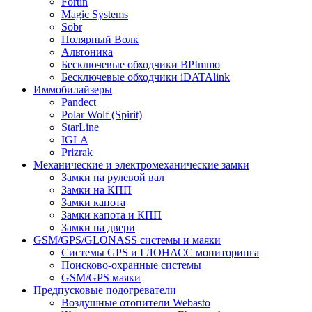
Fortin
Magic Systems
Sobr
Полярный Волк
Альтоника
Бесключевые обходчики BPImmo
Бесключевые обходчики iDATAlink
Иммобилайзеры
Pandect
Polar Wolf (Spirit)
StarLine
IGLA
Prizrak
Механические и электромеханические замки
Замки на рулевой вал
Замки на КПП
Замки капота
Замки капота и КПП
Замки на двери
GSM/GPS/GLONASS системы и маяки
Системы GPS и ГЛОНАСС мониторинга
Поисково-охранные системы
GSM/GPS маяки
Предпусковые подогреватели
Воздушные отопители Webasto