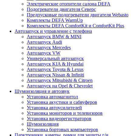
Электрические отопители салона DEFA
Подогреватели двигателя Северс
Предпусковые подогреватели двигателя Webasto
Комплекты DEFA WarmUp
Комплекты DEFA ComfortKit и ComfortKit Plus
Автозапуск и управление с телефона
Автозапуск BMW & MINI
Автозапуск Audi
Автозапуск Mercedes
Автозапуск VW
Универсальный автозапуск
Автозапуск KIA & Hyundai
Автозапуск Toyota & Lexus
Автозапуск Nissan & Infiniti
Автозапуск Mitsubishi & Citroen
Автозапуск на Opel & Chevrolet
Шумоизоляция и автозвук
Установка автомагнитол
Установка акустики и сабвуферов
Установка автоусилителей
Установка мониторов и телевизоров
Установка видеорегистраторов
Шумоизоляция
Установка бортовых компьютеров
Парктроники, камеры, рамки для защиты г/н