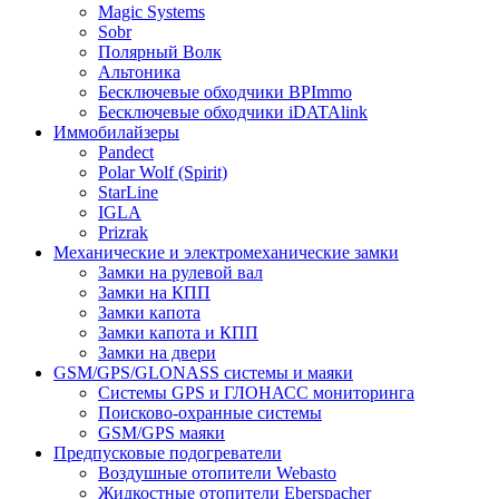
Magic Systems
Sobr
Полярный Волк
Альтоника
Бесключевые обходчики BPImmo
Бесключевые обходчики iDATAlink
Иммобилайзеры
Pandect
Polar Wolf (Spirit)
StarLine
IGLA
Prizrak
Механические и электромеханические замки
Замки на рулевой вал
Замки на КПП
Замки капота
Замки капота и КПП
Замки на двери
GSM/GPS/GLONASS системы и маяки
Системы GPS и ГЛОНАСС мониторинга
Поисково-охранные системы
GSM/GPS маяки
Предпусковые подогреватели
Воздушные отопители Webasto
Жидкостные отопители Eberspacher