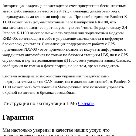
Авторизация владельца происходит за счет присутствия бесконтактных
меток, работающих на частоте 2,4 Ггц и имеющих диалоговый код с
индивидуальными ключами шифрования. При необходимости Pandect X-
1100 может быть доукомплектована реле блокировки RR-100, что
значительно повысит ее противоугонную стойкость. По радиоканалу 2,4
Pandect X-1100 имеет возможность управления подкапотным модулем
RHM-05, сочетающим в себе и управление замком капота и цифровую
блокировку двигателя. Сигнализация поддерживает работу с GPS-
приемником NAV-03 - этот приемник позволяет получать информацию о
координатах автомобиля не только по базовым станциям LBS, но и с GPS-
спутников; в случае возникновения ДТП система уведомит ваших близких,
сообщив им не только о факте аварии, но и о том, где вы находитесь.
Система оснащена возможностью управления предпусковыми
подогревателями как по CAN-шине, так и аналоговым способом. Pandect X-
1100 может быть установлена в Slave-режиме, что позволит управлять
охраной со штатного брелока автомобиля.
Инструкция по эксплуатации
1 Мб
Скачать
Гарантия
Мы настолько уверены в качестве наших услуг, что
предоставляем вам
гарантию на 5 лет
, т.е. на все время