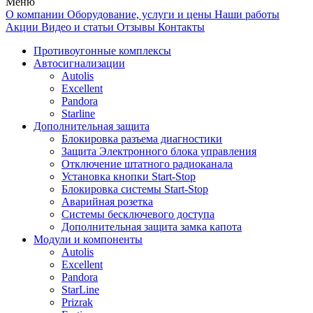
Меню
О компании
Оборудование, услуги и цены
Наши работы
Акции
Видео и статьи
Отзывы
Контакты
Противоугонные комплексы
Автосигнализации
Autolis
Excellent
Pandora
Starline
Дополнительная защита
Блокировка разъема диагностики
Защита Электронного блока управления
Отключение штатного радиоканала
Установка кнопки Start-Stop
Блокировка системы Start-Stop
Аварийная розетка
Системы бесключевого доступа
Дополнительная защита замка капота
Модули и компоненты
Autolis
Excellent
Pandora
StarLine
Prizrak