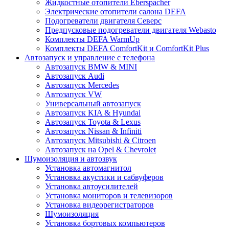
Жидкостные отопители Eberspacher
Электрические отопители салона DEFA
Подогреватели двигателя Северс
Предпусковые подогреватели двигателя Webasto
Комплекты DEFA WarmUp
Комплекты DEFA ComfortKit и ComfortKit Plus
Автозапуск и управление с телефона
Автозапуск BMW & MINI
Автозапуск Audi
Автозапуск Mercedes
Автозапуск VW
Универсальный автозапуск
Автозапуск KIA & Hyundai
Автозапуск Toyota & Lexus
Автозапуск Nissan & Infiniti
Автозапуск Mitsubishi & Citroen
Автозапуск на Opel & Chevrolet
Шумоизоляция и автозвук
Установка автомагнитол
Установка акустики и сабвуферов
Установка автоусилителей
Установка мониторов и телевизоров
Установка видеорегистраторов
Шумоизоляция
Установка бортовых компьютеров