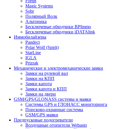
Fortin
Magic Systems
Sobr
Полярный Волк
Альтоника
Бесключевые обходчики BPImmo
Бесключевые обходчики iDATAlink
Иммобилайзеры
Pandect
Polar Wolf (Spirit)
StarLine
IGLA
Prizrak
Механические и электромеханические замки
Замки на рулевой вал
Замки на КПП
Замки капота
Замки капота и КПП
Замки на двери
GSM/GPS/GLONASS системы и маяки
Системы GPS и ГЛОНАСС мониторинга
Поисково-охранные системы
GSM/GPS маяки
Предпусковые подогреватели
Воздушные отопители Webasto