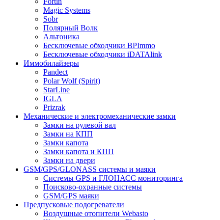
Fortin
Magic Systems
Sobr
Полярный Волк
Альтоника
Бесключевые обходчики BPImmo
Бесключевые обходчики iDATAlink
Иммобилайзеры
Pandect
Polar Wolf (Spirit)
StarLine
IGLA
Prizrak
Механические и электромеханические замки
Замки на рулевой вал
Замки на КПП
Замки капота
Замки капота и КПП
Замки на двери
GSM/GPS/GLONASS системы и маяки
Системы GPS и ГЛОНАСС мониторинга
Поисково-охранные системы
GSM/GPS маяки
Предпусковые подогреватели
Воздушные отопители Webasto