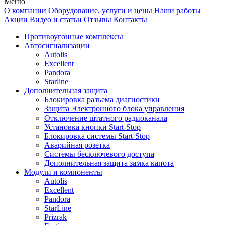
Меню
О компании
Оборудование, услуги и цены
Наши работы
Акции
Видео и статьи
Отзывы
Контакты
Противоугонные комплексы
Автосигнализации
Autolis
Excellent
Pandora
Starline
Дополнительная защита
Блокировка разъема диагностики
Защита Электронного блока управления
Отключение штатного радиоканала
Установка кнопки Start-Stop
Блокировка системы Start-Stop
Аварийная розетка
Системы бесключевого доступа
Дополнительная защита замка капота
Модули и компоненты
Autolis
Excellent
Pandora
StarLine
Prizrak