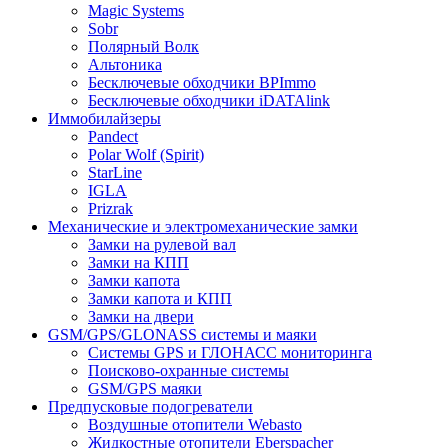
Magic Systems
Sobr
Полярный Волк
Альтоника
Бесключевые обходчики BPImmo
Бесключевые обходчики iDATAlink
Иммобилайзеры
Pandect
Polar Wolf (Spirit)
StarLine
IGLA
Prizrak
Механические и электромеханические замки
Замки на рулевой вал
Замки на КПП
Замки капота
Замки капота и КПП
Замки на двери
GSM/GPS/GLONASS системы и маяки
Системы GPS и ГЛОНАСС мониторинга
Поисково-охранные системы
GSM/GPS маяки
Предпусковые подогреватели
Воздушные отопители Webasto
Жидкостные отопители Eberspacher