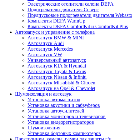
Электрические отопители салона DEFA
Подогреватели двигателя Северс
Предпусковые подогреватели двигателя Webasto
Комплекты DEFA WarmUp
Комплекты DEFA ComfortKit и ComfortKit Plus
Автозапуск и управление с телефона
Автозапуск BMW & MINI
Автозапуск Audi
Автозапуск Mercedes
Автозапуск VW
Универсальный автозапуск
Автозапуск KIA & Hyundai
Автозапуск Toyota & Lexus
Автозапуск Nissan & Infiniti
Автозапуск Mitsubishi & Citroen
Автозапуск на Opel & Chevrolet
Шумоизоляция и автозвук
Установка автомагнитол
Установка акустики и сабвуферов
Установка автоусилителей
Установка мониторов и телевизоров
Установка видеорегистраторов
Шумоизоляция
Установка бортовых компьютеров
Парктроники, камеры, рамки для защиты г/н