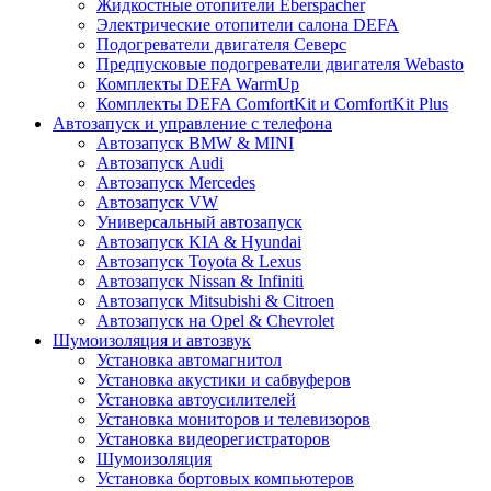
Жидкостные отопители Eberspacher
Электрические отопители салона DEFA
Подогреватели двигателя Северс
Предпусковые подогреватели двигателя Webasto
Комплекты DEFA WarmUp
Комплекты DEFA ComfortKit и ComfortKit Plus
Автозапуск и управление с телефона
Автозапуск BMW & MINI
Автозапуск Audi
Автозапуск Mercedes
Автозапуск VW
Универсальный автозапуск
Автозапуск KIA & Hyundai
Автозапуск Toyota & Lexus
Автозапуск Nissan & Infiniti
Автозапуск Mitsubishi & Citroen
Автозапуск на Opel & Chevrolet
Шумоизоляция и автозвук
Установка автомагнитол
Установка акустики и сабвуферов
Установка автоусилителей
Установка мониторов и телевизоров
Установка видеорегистраторов
Шумоизоляция
Установка бортовых компьютеров