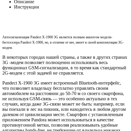
Описание
Инструкции
Автосигнализация Pandect X-1900 3G является полным аналогом модели-
бестселлера
Pandect X-1900
, но, в отличие от нее, имеет в своей комплектации 3G-
модем.
В некоторых городах нашей страны, а также в других странах
3G -модем позволяет полноценно использовать весь
функционал GSM-сигнализации, в то время как стандартный
2G-модем с этой задачей не справляется.
Pandect X-1900 3G имеет встроенный Bluetooth-интерфейс,
что позволяет владельцу бесплатно управлять своим
автомобилем на расстоянии до 50-70 м со своего смартфона,
не используя GSM-связь — это особенно актуально в тех
случаях, когда даже 3G-связи может не быть: например, если
вы поехали в лес на пикник, или находитесь в любом другом
далеком от цивилизации месте. Смартфон с установленным
приложением Pandora может использоваться в качестве
противоугонной метки, позволяя реализовывать удобные
алгоритмы hands-free, не требующие от владельца никаких