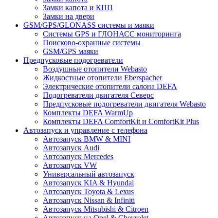
Замки капота и КПП
Замки на двери
GSM/GPS/GLONASS системы и маяки
Системы GPS и ГЛОНАСС мониторинга
Поисково-охранные системы
GSM/GPS маяки
Предпусковые подогреватели
Воздушные отопители Webasto
Жидкостные отопители Eberspacher
Электрические отопители салона DEFA
Подогреватели двигателя Северс
Предпусковые подогреватели двигателя Webasto
Комплекты DEFA WarmUp
Комплекты DEFA ComfortKit и ComfortKit Plus
Автозапуск и управление с телефона
Автозапуск BMW & MINI
Автозапуск Audi
Автозапуск Mercedes
Автозапуск VW
Универсальный автозапуск
Автозапуск KIA & Hyundai
Автозапуск Toyota & Lexus
Автозапуск Nissan & Infiniti
Автозапуск Mitsubishi & Citroen
Автозапуск на Opel & Chevrolet