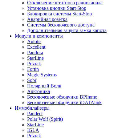
Отключение штатного радиоканала
Установка кнопки Start-Stop
Блокировка системы Start-Stop
Аварийная розетка
Системы бесключевого доступа
Дополнительная защита замка капота
Модули и компоненты
Autolis
Excellent
Pandora
StarLine
Prizrak
Fortin
Magic Systems
Sobr
Полярный Волк
Альтоника
Бесключевые обходчики BPImmo
Бесключевые обходчики iDATAlink
Иммобилайзеры
Pandect
Polar Wolf (Spirit)
StarLine
IGLA
Prizrak