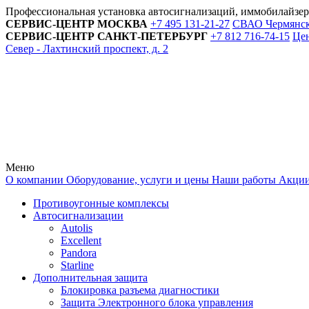
Профессиональная установка автосигнализаций, иммобилайзе
СЕРВИС-ЦЕНТР
МОСКВА
+7 495
131-21-27
СВАО Чермянский
СЕРВИС-ЦЕНТР
САНКТ-ПЕТЕРБУРГ
+7 812
716-74-15
Цен
Север - Лахтинский проспект, д. 2
Меню
О компании
Оборудование, услуги и цены
Наши работы
Акци
Противоугонные комплексы
Автосигнализации
Autolis
Excellent
Pandora
Starline
Дополнительная защита
Блокировка разъема диагностики
Защита Электронного блока управления