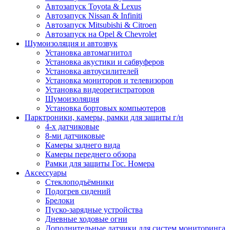
Автозапуск Toyota & Lexus
Автозапуск Nissan & Infiniti
Автозапуск Mitsubishi & Citroen
Автозапуск на Opel & Chevrolet
Шумоизоляция и автозвук
Установка автомагнитол
Установка акустики и сабвуферов
Установка автоусилителей
Установка мониторов и телевизоров
Установка видеорегистраторов
Шумоизоляция
Установка бортовых компьютеров
Парктроники, камеры, рамки для защиты г/н
4-х датчиковые
8-ми датчиковые
Камеры заднего вида
Камеры переднего обзора
Рамки для защиты Гос. Номера
Аксессуары
Стеклоподъёмники
Подогрев сидений
Брелоки
Пуско-зарядные устройства
Дневные ходовые огни
Дополнительные датчики для систем мониторинга