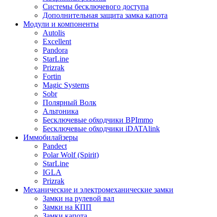
Системы бесключевого доступа
Дополнительная защита замка капота
Модули и компоненты
Autolis
Excellent
Pandora
StarLine
Prizrak
Fortin
Magic Systems
Sobr
Полярный Волк
Альтоника
Бесключевые обходчики BPImmo
Бесключевые обходчики iDATAlink
Иммобилайзеры
Pandect
Polar Wolf (Spirit)
StarLine
IGLA
Prizrak
Механические и электромеханические замки
Замки на рулевой вал
Замки на КПП
Замки капота