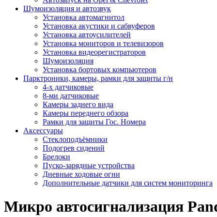
Шумоизоляция и автозвук
Установка автомагнитол
Установка акустики и сабвуферов
Установка автоусилителей
Установка мониторов и телевизоров
Установка видеорегистраторов
Шумоизоляция
Установка бортовых компьютеров
Парктроники, камеры, рамки для защиты г/н
4-х датчиковые
8-ми датчиковые
Камеры заднего вида
Камеры переднего обзора
Рамки для защиты Гос. Номера
Аксессуары
Стеклоподъёмники
Подогрев сидений
Брелоки
Пуско-зарядные устройства
Дневные ходовые огни
Дополнительные датчики для систем мониторинга
Микро автосигнализация Pand