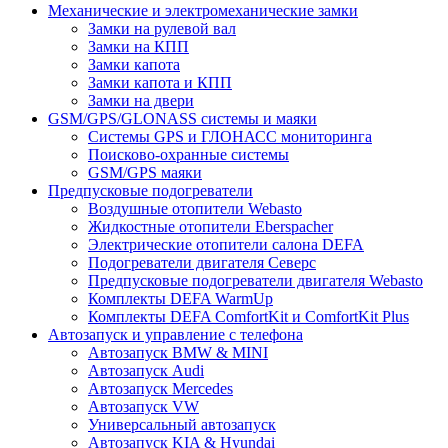
Механические и электромеханические замки
Замки на рулевой вал
Замки на КПП
Замки капота
Замки капота и КПП
Замки на двери
GSM/GPS/GLONASS системы и маяки
Системы GPS и ГЛОНАСС мониторинга
Поисково-охранные системы
GSM/GPS маяки
Предпусковые подогреватели
Воздушные отопители Webasto
Жидкостные отопители Eberspacher
Электрические отопители салона DEFA
Подогреватели двигателя Северс
Предпусковые подогреватели двигателя Webasto
Комплекты DEFA WarmUp
Комплекты DEFA ComfortKit и ComfortKit Plus
Автозапуск и управление с телефона
Автозапуск BMW & MINI
Автозапуск Audi
Автозапуск Mercedes
Автозапуск VW
Универсальный автозапуск
Автозапуск KIA & Hyundai