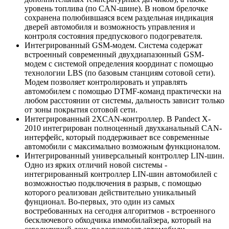
уровень топлива (по CAN-шине). В новом брелочке
сохранена полюбившаяся всем раздельная индикация
дверей автомобиля и возможность управления и
контроля состояния предпускового подогревателя.
Интегрированный GSM-модем. Система содержат
встроенный современный двухдиапазонный GSM-
модем с системой определения координат с помощью
технологии LBS (по базовым станциям сотовой сети).
Модем позволяет контролировать и управлять
автомобилем с помощью DTMF-команд практически на
любом расстоянии от системы, дальность зависит только
от зоны покрытия сотовой сети.
Интегрированный 2XCAN-контроллер. В Pandect X-
2010 интегрирован полноценный двухканальный CAN-
интерфейс, который поддерживает все современные
автомобили с максимально возможным функционалом.
Интегрированный универсальный контроллер LIN-шин.
Одно из ярких отличий новой системы -
интегрированный контроллер LIN-шин автомобилей с
возможностью подключения в разрыв, с помощью
которого реализован действительно уникальный
фунционал. Во-первых, это один из самых
востребованных на сегодня алгоритмов - встроенного
бесключевого обходчика иммобилайзера, который на