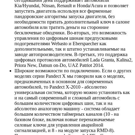
сегодняшний день поддерживает автомобили
Kia/Hyundai, Nissan, Renault и Honda/Acura и позволяет
запустить двигатель используя все фирменные
пандоровские алгоритмы запуска двигателя, без
необходимости прятать дополнительный ключ в салоне
автомобиля или тратить деньги на сторонние
бесключевые обходчики. Во-вторых, это возможность
управления по цифровым шинам предпусковыми
подогревателями Webasto и Eberspaecher как
дополнительными, так и штатно устанавливаемые на
заводе автопроизводителем. В-третьих, это поддержка
цифровых протоколов автомобилей Lada Granta, Kalina2,
Priora New, Datsun on-Do, UAZ Patriot 2014.
Широкие возможности по подключению. Если о других
моделях серии Pandect X мы говорили как о моделях,
предназначенных в основном для современных
автомобилей, то Pandect X-2010 - абсолютно
универсальная система, которую можно установить как
и на самый современный и сложный автомобиль с
большим количеством цифровых шин, так и на
абсолютно аналоговую машину - система обладает
большим количеством таймерных каналов (10 - на
базовом блоке, включая новые переназначаемые
силовые ключи для управления аварийной
сигнализацией, и 8 - на модуле запуска RMD-8).