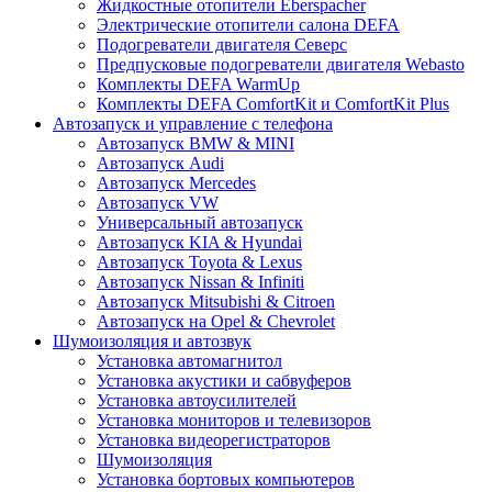
Жидкостные отопители Eberspacher
Электрические отопители салона DEFA
Подогреватели двигателя Северс
Предпусковые подогреватели двигателя Webasto
Комплекты DEFA WarmUp
Комплекты DEFA ComfortKit и ComfortKit Plus
Автозапуск и управление с телефона
Автозапуск BMW & MINI
Автозапуск Audi
Автозапуск Mercedes
Автозапуск VW
Универсальный автозапуск
Автозапуск KIA & Hyundai
Автозапуск Toyota & Lexus
Автозапуск Nissan & Infiniti
Автозапуск Mitsubishi & Citroen
Автозапуск на Opel & Chevrolet
Шумоизоляция и автозвук
Установка автомагнитол
Установка акустики и сабвуферов
Установка автоусилителей
Установка мониторов и телевизоров
Установка видеорегистраторов
Шумоизоляция
Установка бортовых компьютеров