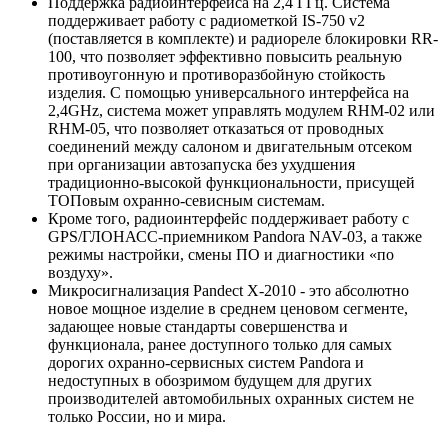
Поддержка радиоинтерфейса на 2,4 ГГц. Система
поддерживает работу с радиометкой IS-750 v2
(поставляется в комплекте) и радиореле блокировки RR-
100, что позволяет эффективно повысить реальную
противоугонную и противоразбойную стойкость
изделия. С помощью универсального интерфейса на
2,4GHz, система может управлять модулем RHM-02 или
RHM-05, что позволяет отказаться от проводных
соединений между салоном и двигательным отсеком
при организации автозапуска без ухудшения
традиционно-высокой функциональности, присущей
ТОПовым охранно-севисным системам.
Кроме того, радиоинтерфейс поддерживает работу с
GPS/ГЛОНАСС-приемником Pandora NAV-03, а также
режимы настройки, смены ПО и диагностики «по
воздуху».
Микросигнализация Pandect X-2010 - это абсолютно
новое мощное изделие в среднем ценовом сегменте,
задающее новые стандарты совершенства и
функционала, ранее доступного только для самых
дорогих охранно-сервисных систем Pandora и
недоступных в обозримом будущем для других
производителей автомобильных охранных систем не
только России, но и мира.