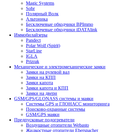
Magic Systems
Sobr
Полярный Волк
Альтоника
Бесключевые обходчики BPImmo
Бесключевые обходчики iDATAlink
Иммобилайзеры
Pandect
Polar Wolf (Spirit)
StarLine
IGLA
Prizrak
Механические и электромеханические замки
Замки на рулевой вал
Замки на КПП
Замки капота
Замки капота и КПП
Замки на двери
GSM/GPS/GLONASS системы и маяки
Системы GPS и ГЛОНАСС мониторинга
Поисково-охранные системы
GSM/GPS маяки
Предпусковые подогреватели
Воздушные отопители Webasto
Жидкостные отопители Eberspacher