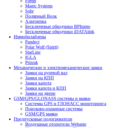
Fortin
Magic Systems
Sobr
Полярный Волк
Альтоника
Бесключевые обходчики BPImmo
Бесключевые обходчики iDATAlink
Иммобилайзеры
Pandect
Polar Wolf (Spirit)
StarLine
IGLA
Prizrak
Механические и электромеханические замки
Замки на рулевой вал
Замки на КПП
Замки капота
Замки капота и КПП
Замки на двери
GSM/GPS/GLONASS системы и маяки
Системы GPS и ГЛОНАСС мониторинга
Поисково-охранные системы
GSM/GPS маяки
Предпусковые подогреватели
Воздушные отопители Webasto