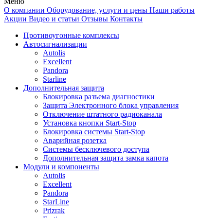
Меню
О компании
Оборудование, услуги и цены
Наши работы
Акции
Видео и статьи
Отзывы
Контакты
Противоугонные комплексы
Автосигнализации
Autolis
Excellent
Pandora
Starline
Дополнительная защита
Блокировка разъема диагностики
Защита Электронного блока управления
Отключение штатного радиоканала
Установка кнопки Start-Stop
Блокировка системы Start-Stop
Аварийная розетка
Системы бесключевого доступа
Дополнительная защита замка капота
Модули и компоненты
Autolis
Excellent
Pandora
StarLine
Prizrak