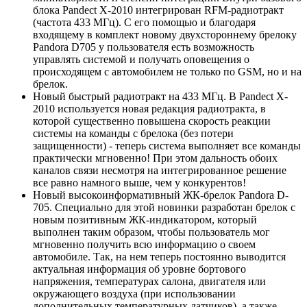
блока Pandect X-2010 интегрирован RFM-радиотракт
(частота 433 МГц). С его помощью и благодаря
входящему в комплект новому двухстороннему брелоку
Pandora D705 у пользователя есть возможность
управлять системой и получать оповещения о
происходящем с автомобилем не только по GSM, но и на
брелок.
Новый быстрый радиотракт на 433 МГц. В Pandect X-
2010 используется новая редакция радиотракта, в
которой существенно повышена скорость реакции
системы на команды с брелока (без потери
защищенности) - теперь система выполняет все команды
практически мгновенно! При этом дальность обоих
каналов связи несмотря на интегрированное решение
все равно намного выше, чем у конкурентов!
Новый высокоинформативный ЖК-брелок Pandora D-
705. Специально для этой новинки разработан брелок с
новым позитивным ЖК-индикатором, который
выполнен таким образом, чтобы пользователь мог
мгновенно получить всю информацию о своем
автомобиле. Так, на нем теперь постоянно выводится
актуальная информация об уровне бортового
напряжения, температурах салона, двигателя или
окружающего воздуха (при использовании
дополнительных температурных датчиков), а также