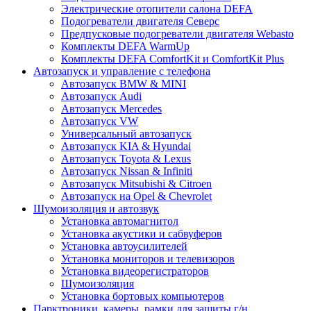
Электрические отопители салона DEFA
Подогреватели двигателя Северс
Предпусковые подогреватели двигателя Webasto
Комплекты DEFA WarmUp
Комплекты DEFA ComfortKit и ComfortKit Plus
Автозапуск и управление с телефона
Автозапуск BMW & MINI
Автозапуск Audi
Автозапуск Mercedes
Автозапуск VW
Универсальный автозапуск
Автозапуск KIA & Hyundai
Автозапуск Toyota & Lexus
Автозапуск Nissan & Infiniti
Автозапуск Mitsubishi & Citroen
Автозапуск на Opel & Chevrolet
Шумоизоляция и автозвук
Установка автомагнитол
Установка акустики и сабвуферов
Установка автоусилителей
Установка мониторов и телевизоров
Установка видеорегистраторов
Шумоизоляция
Установка бортовых компьютеров
Парктроники, камеры, рамки для защиты г/н