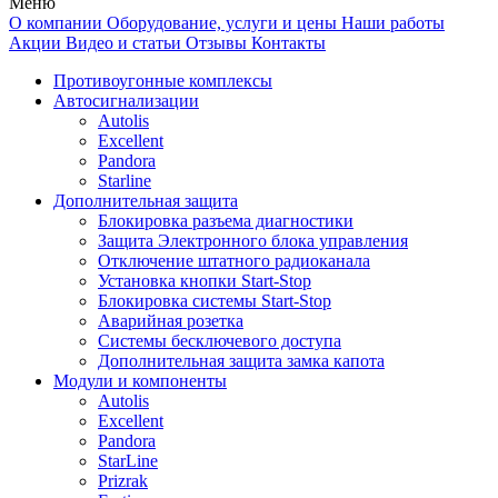
Меню
О компании
Оборудование, услуги и цены
Наши работы
Акции
Видео и статьи
Отзывы
Контакты
Противоугонные комплексы
Автосигнализации
Autolis
Excellent
Pandora
Starline
Дополнительная защита
Блокировка разъема диагностики
Защита Электронного блока управления
Отключение штатного радиоканала
Установка кнопки Start-Stop
Блокировка системы Start-Stop
Аварийная розетка
Системы бесключевого доступа
Дополнительная защита замка капота
Модули и компоненты
Autolis
Excellent
Pandora
StarLine
Prizrak