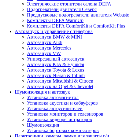
Электрические отопители салона DEFA
Подогреватели двигателя Северс
Предпусковые подогреватели двигателя Webasto
Комплекты DEFA WarmUp
Комплекты DEFA ComfortKit и ComfortKit Plus
Автозапуск и управление с телефона
Автозапуск BMW & MINI
Автозапуск Audi
Автозапуск Mercedes
Автозапуск VW
Универсальный автозапуск
Автозапуск KIA & Hyundai
Автозапуск Toyota & Lexus
Автозапуск Nissan & Infiniti
Автозапуск Mitsubishi & Citroen
Автозапуск на Opel & Chevrolet
Шумоизоляция и автозвук
Установка автомагнитол
Установка акустики и сабвуферов
Установка автоусилителей
Установка мониторов и телевизоров
Установка видеорегистраторов
Шумоизоляция
Установка бортовых компьютеров
Парктроники, камеры, рамки для защиты г/н