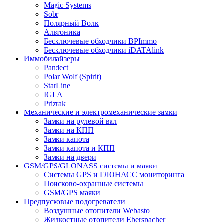
Magic Systems
Sobr
Полярный Волк
Альтоника
Бесключевые обходчики BPImmo
Бесключевые обходчики iDATAlink
Иммобилайзеры
Pandect
Polar Wolf (Spirit)
StarLine
IGLA
Prizrak
Механические и электромеханические замки
Замки на рулевой вал
Замки на КПП
Замки капота
Замки капота и КПП
Замки на двери
GSM/GPS/GLONASS системы и маяки
Системы GPS и ГЛОНАСС мониторинга
Поисково-охранные системы
GSM/GPS маяки
Предпусковые подогреватели
Воздушные отопители Webasto
Жидкостные отопители Eberspacher