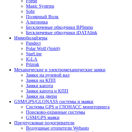
Fortin
Magic Systems
Sobr
Полярный Волк
Альтоника
Бесключевые обходчики BPImmo
Бесключевые обходчики iDATAlink
Иммобилайзеры
Pandect
Polar Wolf (Spirit)
StarLine
IGLA
Prizrak
Механические и электромеханические замки
Замки на рулевой вал
Замки на КПП
Замки капота
Замки капота и КПП
Замки на двери
GSM/GPS/GLONASS системы и маяки
Системы GPS и ГЛОНАСС мониторинга
Поисково-охранные системы
GSM/GPS маяки
Предпусковые подогреватели
Воздушные отопители Webasto