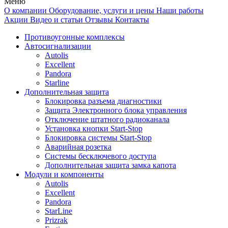
Меню
О компании
Оборудование, услуги и цены
Наши работы
Акции
Видео и статьи
Отзывы
Контакты
Противоугонные комплексы
Автосигнализации
Autolis
Excellent
Pandora
Starline
Дополнительная защита
Блокировка разъема диагностики
Защита Электронного блока управления
Отключение штатного радиоканала
Установка кнопки Start-Stop
Блокировка системы Start-Stop
Аварийная розетка
Системы бесключевого доступа
Дополнительная защита замка капота
Модули и компоненты
Autolis
Excellent
Pandora
StarLine
Prizrak