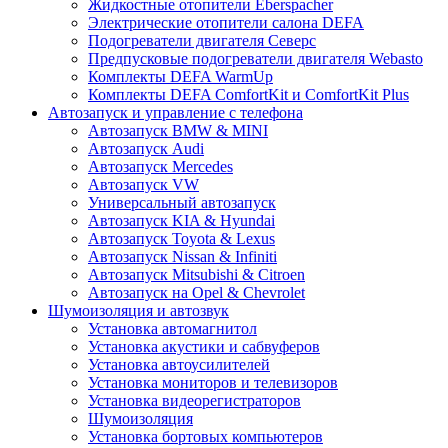
Жидкостные отопители Eberspacher
Электрические отопители салона DEFA
Подогреватели двигателя Северс
Предпусковые подогреватели двигателя Webasto
Комплекты DEFA WarmUp
Комплекты DEFA ComfortKit и ComfortKit Plus
Автозапуск и управление с телефона
Автозапуск BMW & MINI
Автозапуск Audi
Автозапуск Mercedes
Автозапуск VW
Универсальный автозапуск
Автозапуск KIA & Hyundai
Автозапуск Toyota & Lexus
Автозапуск Nissan & Infiniti
Автозапуск Mitsubishi & Citroen
Автозапуск на Opel & Chevrolet
Шумоизоляция и автозвук
Установка автомагнитол
Установка акустики и сабвуферов
Установка автоусилителей
Установка мониторов и телевизоров
Установка видеорегистраторов
Шумоизоляция
Установка бортовых компьютеров