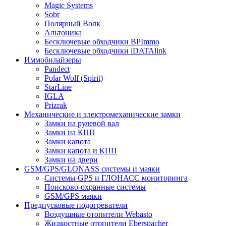
Magic Systems
Sobr
Полярный Волк
Альтоника
Бесключевые обходчики BPImmo
Бесключевые обходчики iDATAlink
Иммобилайзеры
Pandect
Polar Wolf (Spirit)
StarLine
IGLA
Prizrak
Механические и электромеханические замки
Замки на рулевой вал
Замки на КПП
Замки капота
Замки капота и КПП
Замки на двери
GSM/GPS/GLONASS системы и маяки
Системы GPS и ГЛОНАСС мониторинга
Поисково-охранные системы
GSM/GPS маяки
Предпусковые подогреватели
Воздушные отопители Webasto
Жидкостные отопители Eberspacher