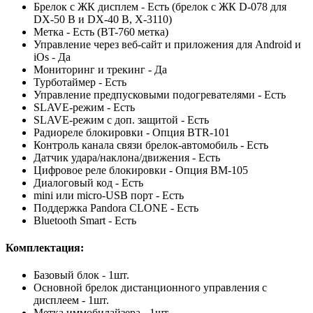
Брелок с ЖК дисплем - Есть (брелок с ЖК D-078 для
DX-50 B и DX-40 B, X-3110)
Метка - Есть (BT-760 метка)
Управление через веб-сайт и приложения для Android и
iOs - Да
Мониторинг и трекинг - Да
Турботаймер - Есть
Управление предпусковыми подогревателями - Есть
SLAVE-режим - Есть
SLAVE-режим с доп. защитой - Есть
Радиореле блокировки - Опция BTR-101
Контроль канала связи брелок-автомобиль - Есть
Датчик удара/наклона/движения - Есть
Цифровое реле блокировки - Опция BM-105
Диалоговый код - Есть
mini или micro-USB порт - Есть
Поддержка Pandora CLONE - Есть
Bluetooth Smart - Есть
Комплектация:
Базовый блок - 1шт.
Основной брелок дистанционного управления c
дисплеем - 1шт.
Метка иммобилайзера - 1шт.