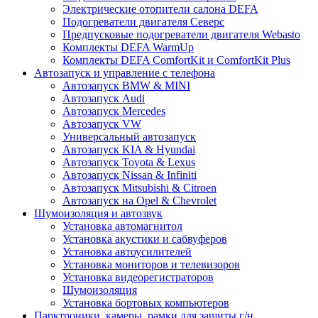
Электрические отопители салона DEFA
Подогреватели двигателя Северс
Предпусковые подогреватели двигателя Webasto
Комплекты DEFA WarmUp
Комплекты DEFA ComfortKit и ComfortKit Plus
Автозапуск и управление с телефона
Автозапуск BMW & MINI
Автозапуск Audi
Автозапуск Mercedes
Автозапуск VW
Универсальный автозапуск
Автозапуск KIA & Hyundai
Автозапуск Toyota & Lexus
Автозапуск Nissan & Infiniti
Автозапуск Mitsubishi & Citroen
Автозапуск на Opel & Chevrolet
Шумоизоляция и автозвук
Установка автомагнитол
Установка акустики и сабвуферов
Установка автоусилителей
Установка мониторов и телевизоров
Установка видеорегистраторов
Шумоизоляция
Установка бортовых компьютеров
Парктроники, камеры, рамки для защиты г/н