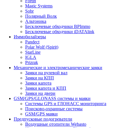
Fortin
Magic Systems
Sobr
Полярный Волк
Альтоника
Бесключевые обходчики BPImmo
Бесключевые обходчики iDATAlink
Иммобилайзеры
Pandect
Polar Wolf (Spirit)
StarLine
IGLA
Prizrak
Механические и электромеханические замки
Замки на рулевой вал
Замки на КПП
Замки капота
Замки капота и КПП
Замки на двери
GSM/GPS/GLONASS системы и маяки
Системы GPS и ГЛОНАСС мониторинга
Поисково-охранные системы
GSM/GPS маяки
Предпусковые подогреватели
Воздушные отопители Webasto