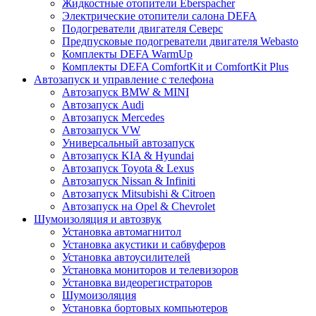
Жидкостные отопители Eberspacher
Электрические отопители салона DEFA
Подогреватели двигателя Северс
Предпусковые подогреватели двигателя Webasto
Комплекты DEFA WarmUp
Комплекты DEFA ComfortKit и ComfortKit Plus
Автозапуск и управление с телефона
Автозапуск BMW & MINI
Автозапуск Audi
Автозапуск Mercedes
Автозапуск VW
Универсальный автозапуск
Автозапуск KIA & Hyundai
Автозапуск Toyota & Lexus
Автозапуск Nissan & Infiniti
Автозапуск Mitsubishi & Citroen
Автозапуск на Opel & Chevrolet
Шумоизоляция и автозвук
Установка автомагнитол
Установка акустики и сабвуферов
Установка автоусилителей
Установка мониторов и телевизоров
Установка видеорегистраторов
Шумоизоляция
Установка бортовых компьютеров