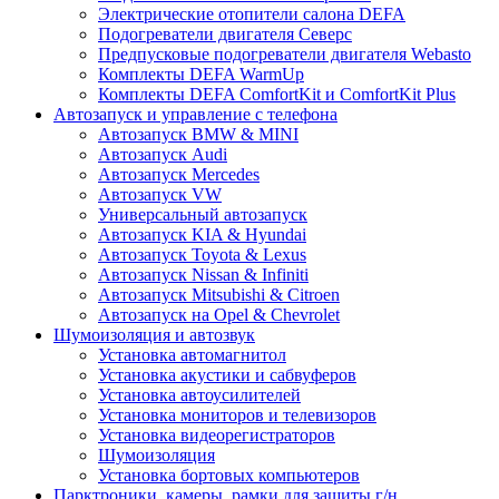
Электрические отопители салона DEFA
Подогреватели двигателя Северс
Предпусковые подогреватели двигателя Webasto
Комплекты DEFA WarmUp
Комплекты DEFA ComfortKit и ComfortKit Plus
Автозапуск и управление с телефона
Автозапуск BMW & MINI
Автозапуск Audi
Автозапуск Mercedes
Автозапуск VW
Универсальный автозапуск
Автозапуск KIA & Hyundai
Автозапуск Toyota & Lexus
Автозапуск Nissan & Infiniti
Автозапуск Mitsubishi & Citroen
Автозапуск на Opel & Chevrolet
Шумоизоляция и автозвук
Установка автомагнитол
Установка акустики и сабвуферов
Установка автоусилителей
Установка мониторов и телевизоров
Установка видеорегистраторов
Шумоизоляция
Установка бортовых компьютеров
Парктроники, камеры, рамки для защиты г/н