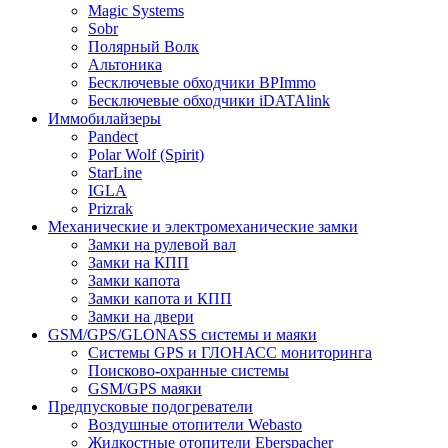
Magic Systems
Sobr
Полярный Волк
Альтоника
Бесключевые обходчики BPImmo
Бесключевые обходчики iDATAlink
Иммобилайзеры
Pandect
Polar Wolf (Spirit)
StarLine
IGLA
Prizrak
Механические и электромеханические замки
Замки на рулевой вал
Замки на КПП
Замки капота
Замки капота и КПП
Замки на двери
GSM/GPS/GLONASS системы и маяки
Системы GPS и ГЛОНАСС мониторинга
Поисково-охранные системы
GSM/GPS маяки
Предпусковые подогреватели
Воздушные отопители Webasto
Жидкостные отопители Eberspacher