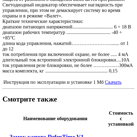
Светодиодный индикатор обеспечивает наглядность при
управлении, при этом не демаскирует систему во время
охраны и в режиме «Валет».
Краткие технические характеристики:
диапазон питающих напряжений................................. 6 ÷ 18 В
диапазон рабочих температур .................................... -40 ÷
+85°C
длина кода управления, нажатий……………………....... от 1
до 12
ток потребления при включенной охране, не более ..... 4 мА
длительный ток встроенной электронной блокировки....10А
ток управления реле блокировки, не более ………….…300мА
масса комплекта, кг ................................................... 0,15
Инструкция по эксплуатации и установке
1 Мб
Скачать
Смотрите также
Стоимость
Наименование оборудования
с
установкой
Замок капота DefenTime V1