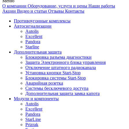
Меню
О компании
Оборудование, услуги и цены
Наши работы
Акции
Видео и статьи
Отзывы
Контакты
Противоугонные комплексы
Автосигнализации
Autolis
Excellent
Pandora
Starline
Дополнительная защита
Блокировка разъема диагностики
Защита Электронного блока управления
Отключение штатного радиоканала
Установка кнопки Start-Stop
Блокировка системы Start-Stop
Аварийная розетка
Системы бесключевого доступа
Дополнительная защита замка капота
Модули и компоненты
Autolis
Excellent
Pandora
StarLine
Prizrak