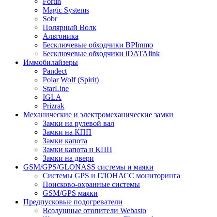
Fortin
Magic Systems
Sobr
Полярный Волк
Альтоника
Бесключевые обходчики BPImmo
Бесключевые обходчики iDATAlink
Иммобилайзеры
Pandect
Polar Wolf (Spirit)
StarLine
IGLA
Prizrak
Механические и электромеханические замки
Замки на рулевой вал
Замки на КПП
Замки капота
Замки капота и КПП
Замки на двери
GSM/GPS/GLONASS системы и маяки
Системы GPS и ГЛОНАСС мониторинга
Поисково-охранные системы
GSM/GPS маяки
Предпусковые подогреватели
Воздушные отопители Webasto