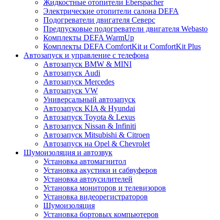
Жидкостные отопители Eberspacher
Электрические отопители салона DEFA
Подогреватели двигателя Северс
Предпусковые подогреватели двигателя Webasto
Комплекты DEFA WarmUp
Комплекты DEFA ComfortKit и ComfortKit Plus
Автозапуск и управление с телефона
Автозапуск BMW & MINI
Автозапуск Audi
Автозапуск Mercedes
Автозапуск VW
Универсальный автозапуск
Автозапуск KIA & Hyundai
Автозапуск Toyota & Lexus
Автозапуск Nissan & Infiniti
Автозапуск Mitsubishi & Citroen
Автозапуск на Opel & Chevrolet
Шумоизоляция и автозвук
Установка автомагнитол
Установка акустики и сабвуферов
Установка автоусилителей
Установка мониторов и телевизоров
Установка видеорегистраторов
Шумоизоляция
Установка бортовых компьютеров