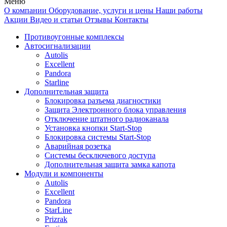
Меню
О компании
Оборудование, услуги и цены
Наши работы
Акции
Видео и статьи
Отзывы
Контакты
Противоугонные комплексы
Автосигнализации
Autolis
Excellent
Pandora
Starline
Дополнительная защита
Блокировка разъема диагностики
Защита Электронного блока управления
Отключение штатного радиоканала
Установка кнопки Start-Stop
Блокировка системы Start-Stop
Аварийная розетка
Системы бесключевого доступа
Дополнительная защита замка капота
Модули и компоненты
Autolis
Excellent
Pandora
StarLine
Prizrak