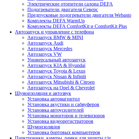
Электрические отопители салона DEFA
Подогреватели двигателя Северс
Предпусковые подогреватели двигателя Webasto
Комплекты DEFA WarmUp
Комплекты DEFA ComfortKit и ComfortKit Plus
Автозапуск и управление с телефона
Автозапуск BMW & MINI
Автозапуск Audi
Автозапуск Mercedes
Автозапуск VW
Универсальный автозапуск
Автозапуск KIA & Hyundai
Автозапуск Toyota & Lexus
Автозапуск Nissan & Infiniti
Автозапуск Mitsubishi & Citroen
Автозапуск на Opel & Chevrolet
Шумоизоляция и автозвук
Установка автомагнитол
Установка акустики и сабвуферов
Установка автоусилителей
Установка мониторов и телевизоров
Установка видеорегистраторов
Шумоизоляция
Установка бортовых компьютеров
Парктроники, камеры, рамки для защиты г/н