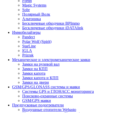
Fortin
Magic Systems
Sobr
Полярный Волк
Альтоника
Бесключевые обходчики BPImmo
Бесключевые обходчики iDATAlink
Иммобилайзеры
Pandect
Polar Wolf (Spirit)
StarLine
IGLA
Prizrak
Механические и электромеханические замки
Замки на рулевой вал
Замки на КПП
Замки капота
Замки капота и КПП
Замки на двери
GSM/GPS/GLONASS системы и маяки
Системы GPS и ГЛОНАСС мониторинга
Поисково-охранные системы
GSM/GPS маяки
Предпусковые подогреватели
Воздушные отопители Webasto