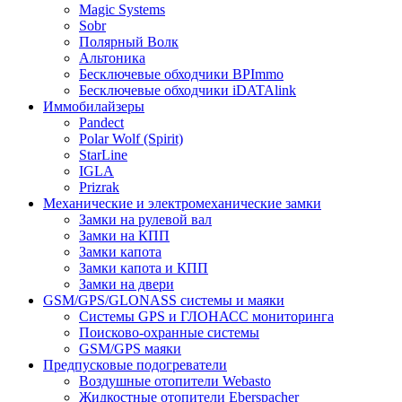
Magic Systems
Sobr
Полярный Волк
Альтоника
Бесключевые обходчики BPImmo
Бесключевые обходчики iDATAlink
Иммобилайзеры
Pandect
Polar Wolf (Spirit)
StarLine
IGLA
Prizrak
Механические и электромеханические замки
Замки на рулевой вал
Замки на КПП
Замки капота
Замки капота и КПП
Замки на двери
GSM/GPS/GLONASS системы и маяки
Системы GPS и ГЛОНАСС мониторинга
Поисково-охранные системы
GSM/GPS маяки
Предпусковые подогреватели
Воздушные отопители Webasto
Жидкостные отопители Eberspacher