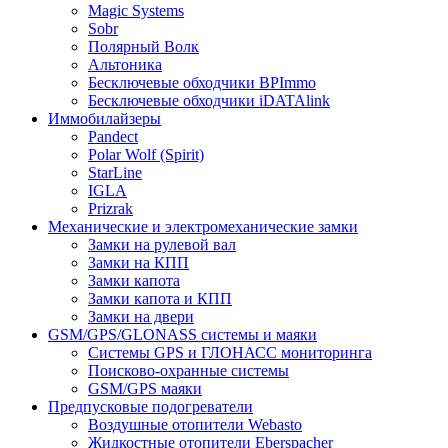
Magic Systems
Sobr
Полярный Волк
Альтоника
Бесключевые обходчики BPImmo
Бесключевые обходчики iDATAlink
Иммобилайзеры
Pandect
Polar Wolf (Spirit)
StarLine
IGLA
Prizrak
Механические и электромеханические замки
Замки на рулевой вал
Замки на КПП
Замки капота
Замки капота и КПП
Замки на двери
GSM/GPS/GLONASS системы и маяки
Системы GPS и ГЛОНАСС мониторинга
Поисково-охранные системы
GSM/GPS маяки
Предпусковые подогреватели
Воздушные отопители Webasto
Жидкостные отопители Eberspacher