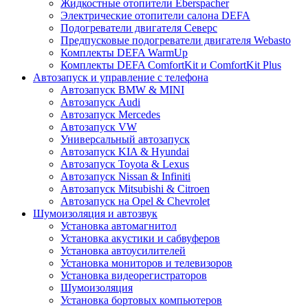
Жидкостные отопители Eberspacher
Электрические отопители салона DEFA
Подогреватели двигателя Северс
Предпусковые подогреватели двигателя Webasto
Комплекты DEFA WarmUp
Комплекты DEFA ComfortKit и ComfortKit Plus
Автозапуск и управление с телефона
Автозапуск BMW & MINI
Автозапуск Audi
Автозапуск Mercedes
Автозапуск VW
Универсальный автозапуск
Автозапуск KIA & Hyundai
Автозапуск Toyota & Lexus
Автозапуск Nissan & Infiniti
Автозапуск Mitsubishi & Citroen
Автозапуск на Opel & Chevrolet
Шумоизоляция и автозвук
Установка автомагнитол
Установка акустики и сабвуферов
Установка автоусилителей
Установка мониторов и телевизоров
Установка видеорегистраторов
Шумоизоляция
Установка бортовых компьютеров