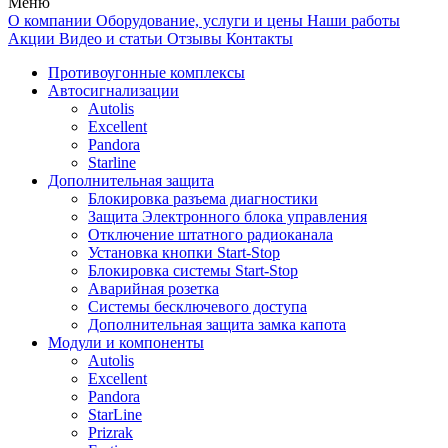
Меню
О компании
Оборудование, услуги и цены
Наши работы
Акции
Видео и статьи
Отзывы
Контакты
Противоугонные комплексы
Автосигнализации
Autolis
Excellent
Pandora
Starline
Дополнительная защита
Блокировка разъема диагностики
Защита Электронного блока управления
Отключение штатного радиоканала
Установка кнопки Start-Stop
Блокировка системы Start-Stop
Аварийная розетка
Системы бесключевого доступа
Дополнительная защита замка капота
Модули и компоненты
Autolis
Excellent
Pandora
StarLine
Prizrak