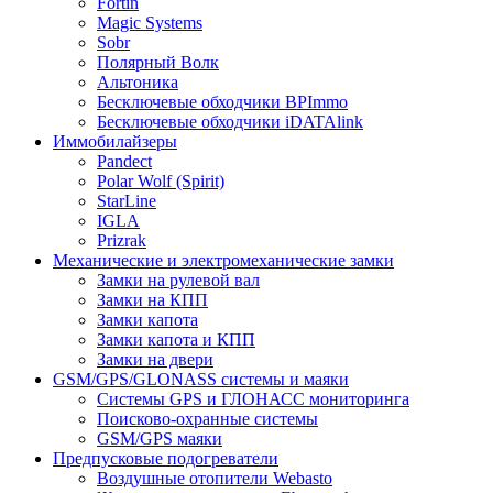
Fortin
Magic Systems
Sobr
Полярный Волк
Альтоника
Бесключевые обходчики BPImmo
Бесключевые обходчики iDATAlink
Иммобилайзеры
Pandect
Polar Wolf (Spirit)
StarLine
IGLA
Prizrak
Механические и электромеханические замки
Замки на рулевой вал
Замки на КПП
Замки капота
Замки капота и КПП
Замки на двери
GSM/GPS/GLONASS системы и маяки
Системы GPS и ГЛОНАСС мониторинга
Поисково-охранные системы
GSM/GPS маяки
Предпусковые подогреватели
Воздушные отопители Webasto