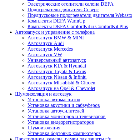
Электрические отопители салона DEFA
Подогреватели двигателя Северс
Предпусковые подогреватели двигателя Webasto
Комплекты DEFA WarmUp
Комплекты DEFA ComfortKit и ComfortKit Plus
Автозапуск и управление с телефона
Автозапуск BMW & MINI
Автозапуск Audi
Автозапуск Mercedes
Автозапуск VW
Универсальный автозапуск
Автозапуск KIA & Hyundai
Автозапуск Toyota & Lexus
Автозапуск Nissan & Infiniti
Автозапуск Mitsubishi & Citroen
Автозапуск на Opel & Chevrolet
Шумоизоляция и автозвук
Установка автомагнитол
Установка акустики и сабвуферов
Установка автоусилителей
Установка мониторов и телевизоров
Установка видеорегистраторов
Шумоизоляция
Установка бортовых компьютеров
Парктроники, камеры, рамки для защиты г/н