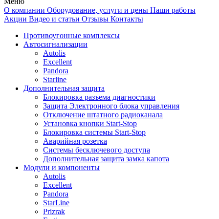
Меню
О компании
Оборудование, услуги и цены
Наши работы
Акции
Видео и статьи
Отзывы
Контакты
Противоугонные комплексы
Автосигнализации
Autolis
Excellent
Pandora
Starline
Дополнительная защита
Блокировка разъема диагностики
Защита Электронного блока управления
Отключение штатного радиоканала
Установка кнопки Start-Stop
Блокировка системы Start-Stop
Аварийная розетка
Системы бесключевого доступа
Дополнительная защита замка капота
Модули и компоненты
Autolis
Excellent
Pandora
StarLine
Prizrak