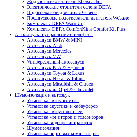
Жидкостные отопители Eberspacher
Электрические отопители салона DEFA
Подогреватели двигателя Северс
Предпусковые подогреватели двигателя Webasto
Комплекты DEFA WarmUp
Комплекты DEFA ComfortKit и ComfortKit Plus
Автозапуск и управление с телефона
Автозапуск BMW & MINI
Автозапуск Audi
Автозапуск Mercedes
Автозапуск VW
Универсальный автозапуск
Автозапуск KIA & Hyundai
Автозапуск Toyota & Lexus
Автозапуск Nissan & Infiniti
Автозапуск Mitsubishi & Citroen
Автозапуск на Opel & Chevrolet
Шумоизоляция и автозвук
Установка автомагнитол
Установка акустики и сабвуферов
Установка автоусилителей
Установка мониторов и телевизоров
Установка видеорегистраторов
Шумоизоляция
Установка бортовых компьютеров