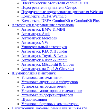
Электрические отопители салона DEFA
Подогреватели двигателя Северс
Предпусковые подогреватели двигателя Webasto
Комплекты DEFA WarmUp
Комплекты DEFA ComfortKit и ComfortKit Plus
Автозапуск и управление с телефона
Автозапуск BMW & MINI
Автозапуск Audi
Автозапуск Mercedes
Автозапуск VW
Универсальный автозапуск
Автозапуск KIA & Hyundai
Автозапуск Toyota & Lexus
Автозапуск Nissan & Infiniti
Автозапуск Mitsubishi & Citroen
Автозапуск на Opel & Chevrolet
Шумоизоляция и автозвук
Установка автомагнитол
Установка акустики и сабвуферов
Установка автоусилителей
Установка мониторов и телевизоров
Установка видеорегистраторов
Шумоизоляция
Установка бортовых компьютеров
Парктроники, камеры, рамки для защиты г/н