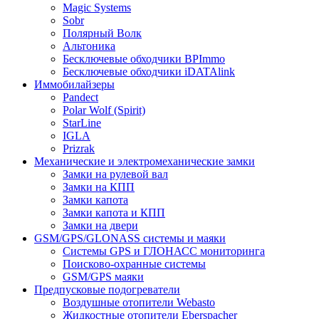
Magic Systems
Sobr
Полярный Волк
Альтоника
Бесключевые обходчики BPImmo
Бесключевые обходчики iDATAlink
Иммобилайзеры
Pandect
Polar Wolf (Spirit)
StarLine
IGLA
Prizrak
Механические и электромеханические замки
Замки на рулевой вал
Замки на КПП
Замки капота
Замки капота и КПП
Замки на двери
GSM/GPS/GLONASS системы и маяки
Системы GPS и ГЛОНАСС мониторинга
Поисково-охранные системы
GSM/GPS маяки
Предпусковые подогреватели
Воздушные отопители Webasto
Жидкостные отопители Eberspacher