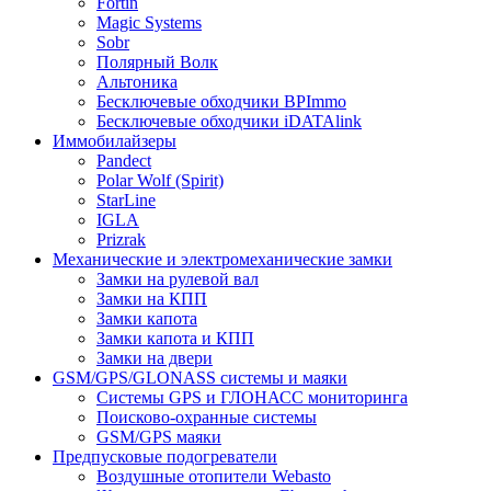
Fortin
Magic Systems
Sobr
Полярный Волк
Альтоника
Бесключевые обходчики BPImmo
Бесключевые обходчики iDATAlink
Иммобилайзеры
Pandect
Polar Wolf (Spirit)
StarLine
IGLA
Prizrak
Механические и электромеханические замки
Замки на рулевой вал
Замки на КПП
Замки капота
Замки капота и КПП
Замки на двери
GSM/GPS/GLONASS системы и маяки
Системы GPS и ГЛОНАСС мониторинга
Поисково-охранные системы
GSM/GPS маяки
Предпусковые подогреватели
Воздушные отопители Webasto