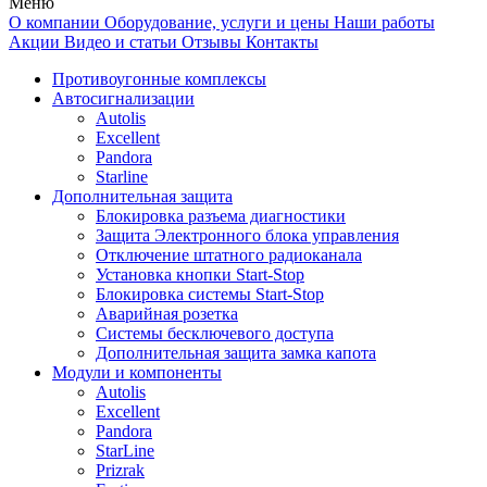
Меню
О компании
Оборудование, услуги и цены
Наши работы
Акции
Видео и статьи
Отзывы
Контакты
Противоугонные комплексы
Автосигнализации
Autolis
Excellent
Pandora
Starline
Дополнительная защита
Блокировка разъема диагностики
Защита Электронного блока управления
Отключение штатного радиоканала
Установка кнопки Start-Stop
Блокировка системы Start-Stop
Аварийная розетка
Системы бесключевого доступа
Дополнительная защита замка капота
Модули и компоненты
Autolis
Excellent
Pandora
StarLine
Prizrak