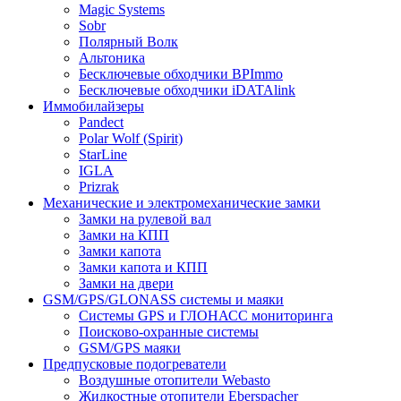
Magic Systems
Sobr
Полярный Волк
Альтоника
Бесключевые обходчики BPImmo
Бесключевые обходчики iDATAlink
Иммобилайзеры
Pandect
Polar Wolf (Spirit)
StarLine
IGLA
Prizrak
Механические и электромеханические замки
Замки на рулевой вал
Замки на КПП
Замки капота
Замки капота и КПП
Замки на двери
GSM/GPS/GLONASS системы и маяки
Системы GPS и ГЛОНАСС мониторинга
Поисково-охранные системы
GSM/GPS маяки
Предпусковые подогреватели
Воздушные отопители Webasto
Жидкостные отопители Eberspacher