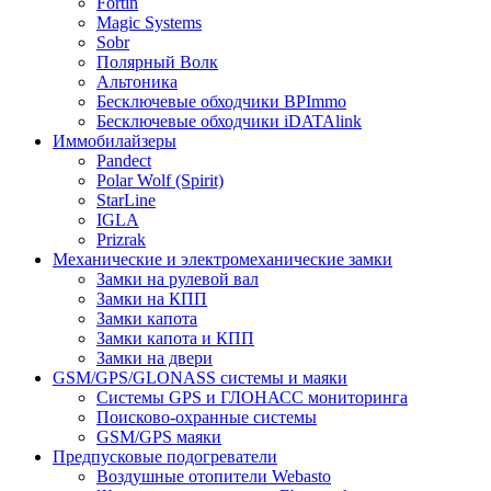
Fortin
Magic Systems
Sobr
Полярный Волк
Альтоника
Бесключевые обходчики BPImmo
Бесключевые обходчики iDATAlink
Иммобилайзеры
Pandect
Polar Wolf (Spirit)
StarLine
IGLA
Prizrak
Механические и электромеханические замки
Замки на рулевой вал
Замки на КПП
Замки капота
Замки капота и КПП
Замки на двери
GSM/GPS/GLONASS системы и маяки
Системы GPS и ГЛОНАСС мониторинга
Поисково-охранные системы
GSM/GPS маяки
Предпусковые подогреватели
Воздушные отопители Webasto