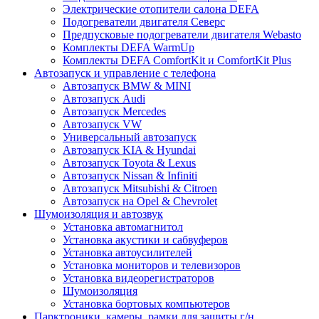
Электрические отопители салона DEFA
Подогреватели двигателя Северс
Предпусковые подогреватели двигателя Webasto
Комплекты DEFA WarmUp
Комплекты DEFA ComfortKit и ComfortKit Plus
Автозапуск и управление с телефона
Автозапуск BMW & MINI
Автозапуск Audi
Автозапуск Mercedes
Автозапуск VW
Универсальный автозапуск
Автозапуск KIA & Hyundai
Автозапуск Toyota & Lexus
Автозапуск Nissan & Infiniti
Автозапуск Mitsubishi & Citroen
Автозапуск на Opel & Chevrolet
Шумоизоляция и автозвук
Установка автомагнитол
Установка акустики и сабвуферов
Установка автоусилителей
Установка мониторов и телевизоров
Установка видеорегистраторов
Шумоизоляция
Установка бортовых компьютеров
Парктроники, камеры, рамки для защиты г/н