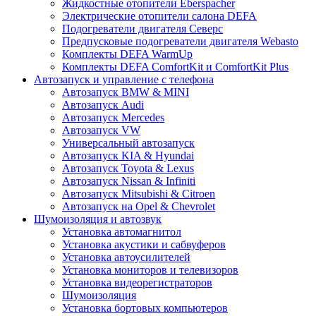
Жидкостные отопители Eberspacher
Электрические отопители салона DEFA
Подогреватели двигателя Северс
Предпусковые подогреватели двигателя Webasto
Комплекты DEFA WarmUp
Комплекты DEFA ComfortKit и ComfortKit Plus
Автозапуск и управление с телефона
Автозапуск BMW & MINI
Автозапуск Audi
Автозапуск Mercedes
Автозапуск VW
Универсальный автозапуск
Автозапуск KIA & Hyundai
Автозапуск Toyota & Lexus
Автозапуск Nissan & Infiniti
Автозапуск Mitsubishi & Citroen
Автозапуск на Opel & Chevrolet
Шумоизоляция и автозвук
Установка автомагнитол
Установка акустики и сабвуферов
Установка автоусилителей
Установка мониторов и телевизоров
Установка видеорегистраторов
Шумоизоляция
Установка бортовых компьютеров