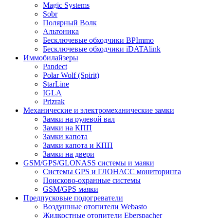
Magic Systems
Sobr
Полярный Волк
Альтоника
Бесключевые обходчики BPImmo
Бесключевые обходчики iDATAlink
Иммобилайзеры
Pandect
Polar Wolf (Spirit)
StarLine
IGLA
Prizrak
Механические и электромеханические замки
Замки на рулевой вал
Замки на КПП
Замки капота
Замки капота и КПП
Замки на двери
GSM/GPS/GLONASS системы и маяки
Системы GPS и ГЛОНАСС мониторинга
Поисково-охранные системы
GSM/GPS маяки
Предпусковые подогреватели
Воздушные отопители Webasto
Жидкостные отопители Eberspacher