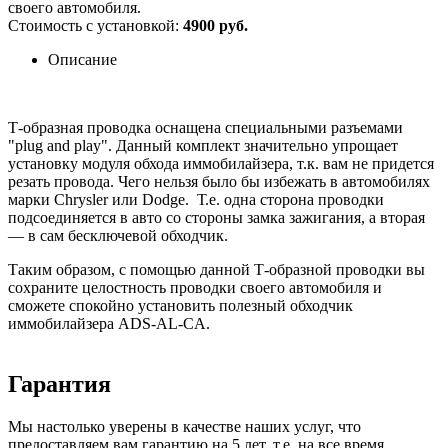
своего автомобиля.
Стоимость с установкой:
4900 руб.
Описание
Т-образная проводка оснащена специальными разъемами
"plug and play". Данный комплект значительно упрощает
установку модуля обхода иммобилайзера, т.к. вам не придется
резать провода. Чего нельзя было бы избежать в автомобилях
марки Chrysler или Dodge. Т.е. одна сторона проводки
подсоединяется в авто со стороны замка зажигания, а вторая
— в сам бесключевой обходчик.
Таким образом, с помощью данной Т-образной проводки вы
сохраните целостность проводки своего автомобиля и
сможете спокойно установить полезный обходчик
иммобилайзера ADS-AL-CA.
Гарантия
Мы настолько уверены в качестве наших услуг, что
предоставляем вам
гарантию на 5 лет
, т.е. на все время