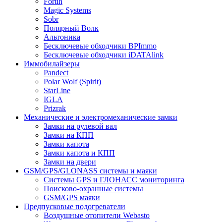
Fortin
Magic Systems
Sobr
Полярный Волк
Альтоника
Бесключевые обходчики BPImmo
Бесключевые обходчики iDATAlink
Иммобилайзеры
Pandect
Polar Wolf (Spirit)
StarLine
IGLA
Prizrak
Механические и электромеханические замки
Замки на рулевой вал
Замки на КПП
Замки капота
Замки капота и КПП
Замки на двери
GSM/GPS/GLONASS системы и маяки
Системы GPS и ГЛОНАСС мониторинга
Поисково-охранные системы
GSM/GPS маяки
Предпусковые подогреватели
Воздушные отопители Webasto