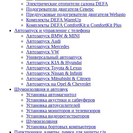
Электрические отопители салона DEFA
Подогреватели двигателя Северс
Предпусковые подогреватели двигателя Webasto
Комплекты DEFA WarmUp
Комплекты DEFA ComfortKit и ComfortKit Plus
Автозапуск и управление с телефона
Автозапуск BMW & MINI
Автозапуск Audi
Автозапуск Mercedes
Автозапуск VW
Универсальный автозапуск
Автозапуск KIA & Hyundai
Автозапуск Toyota & Lexus
Автозапуск Nissan & Infiniti
Автозапуск Mitsubishi & Citroen
Автозапуск на Opel & Chevrolet
Шумоизоляция и автозвук
Установка автомагнитол
Установка акустики и сабвуферов
Установка автоусилителей
Установка мониторов и телевизоров
Установка видеорегистраторов
Шумоизоляция
Установка бортовых компьютеров
Парктроники, камеры, рамки для защиты г/н