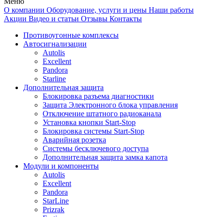
Меню
О компании
Оборудование, услуги и цены
Наши работы
Акции
Видео и статьи
Отзывы
Контакты
Противоугонные комплексы
Автосигнализации
Autolis
Excellent
Pandora
Starline
Дополнительная защита
Блокировка разъема диагностики
Защита Электронного блока управления
Отключение штатного радиоканала
Установка кнопки Start-Stop
Блокировка системы Start-Stop
Аварийная розетка
Системы бесключевого доступа
Дополнительная защита замка капота
Модули и компоненты
Autolis
Excellent
Pandora
StarLine
Prizrak