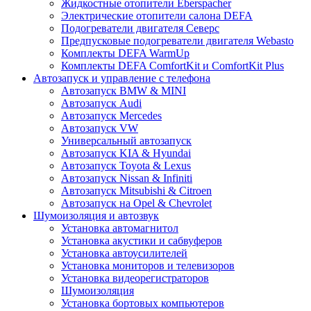
Жидкостные отопители Eberspacher
Электрические отопители салона DEFA
Подогреватели двигателя Северс
Предпусковые подогреватели двигателя Webasto
Комплекты DEFA WarmUp
Комплекты DEFA ComfortKit и ComfortKit Plus
Автозапуск и управление с телефона
Автозапуск BMW & MINI
Автозапуск Audi
Автозапуск Mercedes
Автозапуск VW
Универсальный автозапуск
Автозапуск KIA & Hyundai
Автозапуск Toyota & Lexus
Автозапуск Nissan & Infiniti
Автозапуск Mitsubishi & Citroen
Автозапуск на Opel & Chevrolet
Шумоизоляция и автозвук
Установка автомагнитол
Установка акустики и сабвуферов
Установка автоусилителей
Установка мониторов и телевизоров
Установка видеорегистраторов
Шумоизоляция
Установка бортовых компьютеров