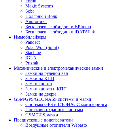
Fortin
Magic Systems
Sobr
Полярный Волк
Альтоника
Бесключевые обходчики BPImmo
Бесключевые обходчики iDATAlink
Иммобилайзеры
Pandect
Polar Wolf (Spirit)
StarLine
IGLA
Prizrak
Механические и электромеханические замки
Замки на рулевой вал
Замки на КПП
Замки капота
Замки капота и КПП
Замки на двери
GSM/GPS/GLONASS системы и маяки
Системы GPS и ГЛОНАСС мониторинга
Поисково-охранные системы
GSM/GPS маяки
Предпусковые подогреватели
Воздушные отопители Webasto