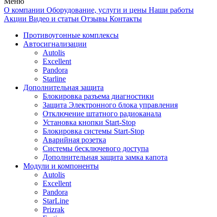
Меню
О компании
Оборудование, услуги и цены
Наши работы
Акции
Видео и статьи
Отзывы
Контакты
Противоугонные комплексы
Автосигнализации
Autolis
Excellent
Pandora
Starline
Дополнительная защита
Блокировка разъема диагностики
Защита Электронного блока управления
Отключение штатного радиоканала
Установка кнопки Start-Stop
Блокировка системы Start-Stop
Аварийная розетка
Системы бесключевого доступа
Дополнительная защита замка капота
Модули и компоненты
Autolis
Excellent
Pandora
StarLine
Prizrak