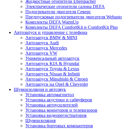
Жидкостные отопители Eberspacher
Электрические отопители салона DEFA
Подогреватели двигателя Северс
Предпусковые подогреватели двигателя Webasto
Комплекты DEFA WarmUp
Комплекты DEFA ComfortKit и ComfortKit Plus
Автозапуск и управление с телефона
Автозапуск BMW & MINI
Автозапуск Audi
Автозапуск Mercedes
Автозапуск VW
Универсальный автозапуск
Автозапуск KIA & Hyundai
Автозапуск Toyota & Lexus
Автозапуск Nissan & Infiniti
Автозапуск Mitsubishi & Citroen
Автозапуск на Opel & Chevrolet
Шумоизоляция и автозвук
Установка автомагнитол
Установка акустики и сабвуферов
Установка автоусилителей
Установка мониторов и телевизоров
Установка видеорегистраторов
Шумоизоляция
Установка бортовых компьютеров