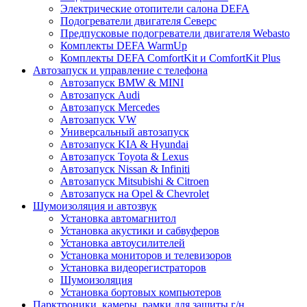
Электрические отопители салона DEFA
Подогреватели двигателя Северс
Предпусковые подогреватели двигателя Webasto
Комплекты DEFA WarmUp
Комплекты DEFA ComfortKit и ComfortKit Plus
Автозапуск и управление с телефона
Автозапуск BMW & MINI
Автозапуск Audi
Автозапуск Mercedes
Автозапуск VW
Универсальный автозапуск
Автозапуск KIA & Hyundai
Автозапуск Toyota & Lexus
Автозапуск Nissan & Infiniti
Автозапуск Mitsubishi & Citroen
Автозапуск на Opel & Chevrolet
Шумоизоляция и автозвук
Установка автомагнитол
Установка акустики и сабвуферов
Установка автоусилителей
Установка мониторов и телевизоров
Установка видеорегистраторов
Шумоизоляция
Установка бортовых компьютеров
Парктроники, камеры, рамки для защиты г/н