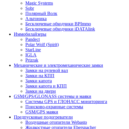
Magic Systems
Sobr
Полярный Волк
Альтоника
Бесключевые обходчики BPImmo
Бесключевые обходчики iDATAlink
Иммобилайзеры
Pandect
Polar Wolf (Spirit)
StarLine
IGLA
Prizrak
Механические и электромеханические замки
Замки на рулевой вал
Замки на КПП
Замки капота
Замки капота и КПП
Замки на двери
GSM/GPS/GLONASS системы и маяки
Системы GPS и ГЛОНАСС мониторинга
Поисково-охранные системы
GSM/GPS маяки
Предпусковые подогреватели
Воздушные отопители Webasto
Жидкостные отопители Eberspacher