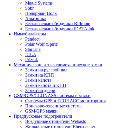
Magic Systems
Sobr
Полярный Волк
Альтоника
Бесключевые обходчики BPImmo
Бесключевые обходчики iDATAlink
Иммобилайзеры
Pandect
Polar Wolf (Spirit)
StarLine
IGLA
Prizrak
Механические и электромеханические замки
Замки на рулевой вал
Замки на КПП
Замки капота
Замки капота и КПП
Замки на двери
GSM/GPS/GLONASS системы и маяки
Системы GPS и ГЛОНАСС мониторинга
Поисково-охранные системы
GSM/GPS маяки
Предпусковые подогреватели
Воздушные отопители Webasto
Жидкостные отопители Eberspacher