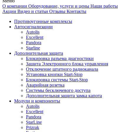
Меню
О компании
Оборудование, услуги и цены
Наши работы
Акции
Видео и статьи
Отзывы
Контакты
Противоугонные комплексы
Автосигнализации
Autolis
Excellent
Pandora
Starline
Дополнительная защита
Блокировка разъема диагностики
Защита Электронного блока управления
Отключение штатного радиоканала
Установка кнопки Start-Stop
Блокировка системы Start-Stop
Аварийная розетка
Системы бесключевого доступа
Дополнительная защита замка капота
Модули и компоненты
Autolis
Excellent
Pandora
StarLine
Prizrak