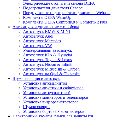
Электрические отопители салона DEFA
Подогреватели двигателя Северс
Предпусковые подогреватели двигателя Webasto
Комплекты DEFA WarmUp
Комплекты DEFA ComfortKit и ComfortKit Plus
Автозапуск и управление с телефона
Автозапуск BMW & MINI
Автозапуск Audi
Автозапуск Mercedes
Автозапуск VW
Универсальный автозапуск
Автозапуск KIA & Hyundai
Автозапуск Toyota & Lexus
Автозапуск Nissan & Infiniti
Автозапуск Mitsubishi & Citroen
Автозапуск на Opel & Chevrolet
Шумоизоляция и автозвук
Установка автомагнитол
Установка акустики и сабвуферов
Установка автоусилителей
Установка мониторов и телевизоров
Установка видеорегистраторов
Шумоизоляция
Установка бортовых компьютеров
Парктроники, камеры, рамки для защиты г/н