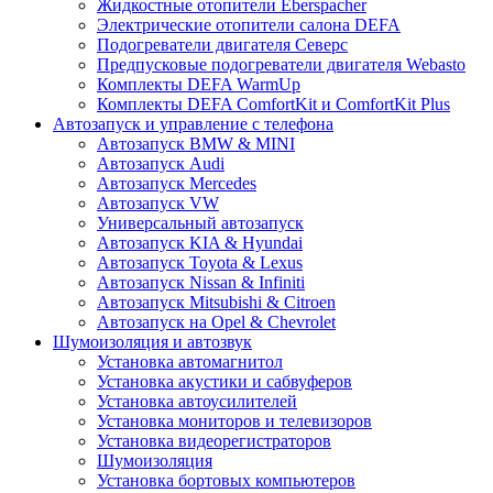
Жидкостные отопители Eberspacher
Электрические отопители салона DEFA
Подогреватели двигателя Северс
Предпусковые подогреватели двигателя Webasto
Комплекты DEFA WarmUp
Комплекты DEFA ComfortKit и ComfortKit Plus
Автозапуск и управление с телефона
Автозапуск BMW & MINI
Автозапуск Audi
Автозапуск Mercedes
Автозапуск VW
Универсальный автозапуск
Автозапуск KIA & Hyundai
Автозапуск Toyota & Lexus
Автозапуск Nissan & Infiniti
Автозапуск Mitsubishi & Citroen
Автозапуск на Opel & Chevrolet
Шумоизоляция и автозвук
Установка автомагнитол
Установка акустики и сабвуферов
Установка автоусилителей
Установка мониторов и телевизоров
Установка видеорегистраторов
Шумоизоляция
Установка бортовых компьютеров