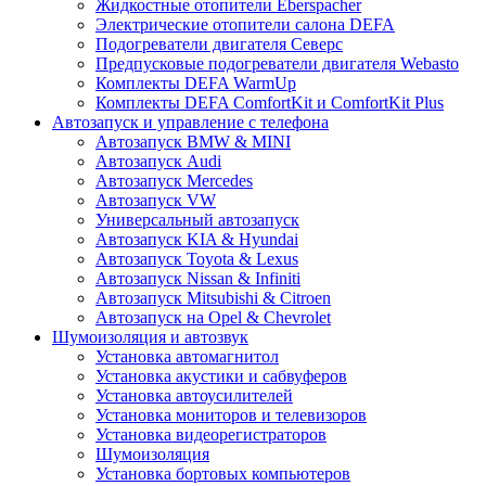
Жидкостные отопители Eberspacher
Электрические отопители салона DEFA
Подогреватели двигателя Северс
Предпусковые подогреватели двигателя Webasto
Комплекты DEFA WarmUp
Комплекты DEFA ComfortKit и ComfortKit Plus
Автозапуск и управление с телефона
Автозапуск BMW & MINI
Автозапуск Audi
Автозапуск Mercedes
Автозапуск VW
Универсальный автозапуск
Автозапуск KIA & Hyundai
Автозапуск Toyota & Lexus
Автозапуск Nissan & Infiniti
Автозапуск Mitsubishi & Citroen
Автозапуск на Opel & Chevrolet
Шумоизоляция и автозвук
Установка автомагнитол
Установка акустики и сабвуферов
Установка автоусилителей
Установка мониторов и телевизоров
Установка видеорегистраторов
Шумоизоляция
Установка бортовых компьютеров