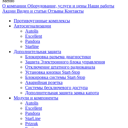
Меню
О компании
Оборудование, услуги и цены
Наши работы
Акции
Видео и статьи
Отзывы
Контакты
Противоугонные комплексы
Автосигнализации
Autolis
Excellent
Pandora
Starline
Дополнительная защита
Блокировка разъема диагностики
Защита Электронного блока управления
Отключение штатного радиоканала
Установка кнопки Start-Stop
Блокировка системы Start-Stop
Аварийная розетка
Системы бесключевого доступа
Дополнительная защита замка капота
Модули и компоненты
Autolis
Excellent
Pandora
StarLine
Prizrak