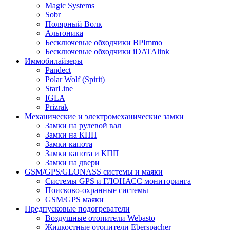
Magic Systems
Sobr
Полярный Волк
Альтоника
Бесключевые обходчики BPImmo
Бесключевые обходчики iDATAlink
Иммобилайзеры
Pandect
Polar Wolf (Spirit)
StarLine
IGLA
Prizrak
Механические и электромеханические замки
Замки на рулевой вал
Замки на КПП
Замки капота
Замки капота и КПП
Замки на двери
GSM/GPS/GLONASS системы и маяки
Системы GPS и ГЛОНАСС мониторинга
Поисково-охранные системы
GSM/GPS маяки
Предпусковые подогреватели
Воздушные отопители Webasto
Жидкостные отопители Eberspacher