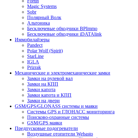
Fortin
Magic Systems
Sobr
Полярный Волк
Альтоника
Бесключевые обходчики BPImmo
Бесключевые обходчики iDATAlink
Иммобилайзеры
Pandect
Polar Wolf (Spirit)
StarLine
IGLA
Prizrak
Механические и электромеханические замки
Замки на рулевой вал
Замки на КПП
Замки капота
Замки капота и КПП
Замки на двери
GSM/GPS/GLONASS системы и маяки
Системы GPS и ГЛОНАСС мониторинга
Поисково-охранные системы
GSM/GPS маяки
Предпусковые подогреватели
Воздушные отопители Webasto