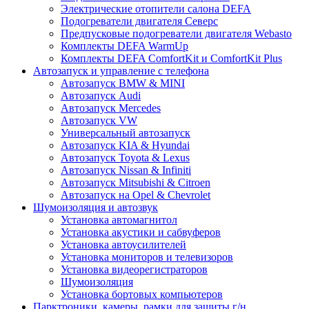
Электрические отопители салона DEFA
Подогреватели двигателя Северс
Предпусковые подогреватели двигателя Webasto
Комплекты DEFA WarmUp
Комплекты DEFA ComfortKit и ComfortKit Plus
Автозапуск и управление с телефона
Автозапуск BMW & MINI
Автозапуск Audi
Автозапуск Mercedes
Автозапуск VW
Универсальный автозапуск
Автозапуск KIA & Hyundai
Автозапуск Toyota & Lexus
Автозапуск Nissan & Infiniti
Автозапуск Mitsubishi & Citroen
Автозапуск на Opel & Chevrolet
Шумоизоляция и автозвук
Установка автомагнитол
Установка акустики и сабвуферов
Установка автоусилителей
Установка мониторов и телевизоров
Установка видеорегистраторов
Шумоизоляция
Установка бортовых компьютеров
Парктроники, камеры, рамки для защиты г/н