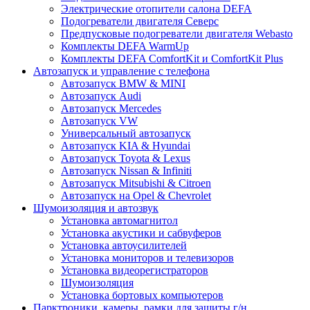
Электрические отопители салона DEFA
Подогреватели двигателя Северс
Предпусковые подогреватели двигателя Webasto
Комплекты DEFA WarmUp
Комплекты DEFA ComfortKit и ComfortKit Plus
Автозапуск и управление с телефона
Автозапуск BMW & MINI
Автозапуск Audi
Автозапуск Mercedes
Автозапуск VW
Универсальный автозапуск
Автозапуск KIA & Hyundai
Автозапуск Toyota & Lexus
Автозапуск Nissan & Infiniti
Автозапуск Mitsubishi & Citroen
Автозапуск на Opel & Chevrolet
Шумоизоляция и автозвук
Установка автомагнитол
Установка акустики и сабвуферов
Установка автоусилителей
Установка мониторов и телевизоров
Установка видеорегистраторов
Шумоизоляция
Установка бортовых компьютеров
Парктроники, камеры, рамки для защиты г/н