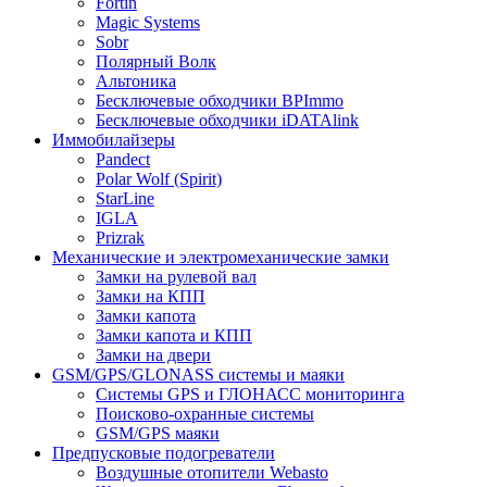
Fortin
Magic Systems
Sobr
Полярный Волк
Альтоника
Бесключевые обходчики BPImmo
Бесключевые обходчики iDATAlink
Иммобилайзеры
Pandect
Polar Wolf (Spirit)
StarLine
IGLA
Prizrak
Механические и электромеханические замки
Замки на рулевой вал
Замки на КПП
Замки капота
Замки капота и КПП
Замки на двери
GSM/GPS/GLONASS системы и маяки
Системы GPS и ГЛОНАСС мониторинга
Поисково-охранные системы
GSM/GPS маяки
Предпусковые подогреватели
Воздушные отопители Webasto