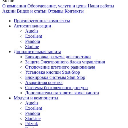
Меню
О компании
Оборудование, услуги и цены
Наши работы
Акции
Видео и статьи
Отзывы
Контакты
Противоугонные комплексы
Автосигнализации
Autolis
Excellent
Pandora
Starline
Дополнительная защита
Блокировка разъема диагностики
Защита Электронного блока управления
Отключение штатного радиоканала
Установка кнопки Start-Stop
Блокировка системы Start-Stop
Аварийная розетка
Системы бесключевого доступа
Дополнительная защита замка капота
Модули и компоненты
Autolis
Excellent
Pandora
StarLine
Prizrak