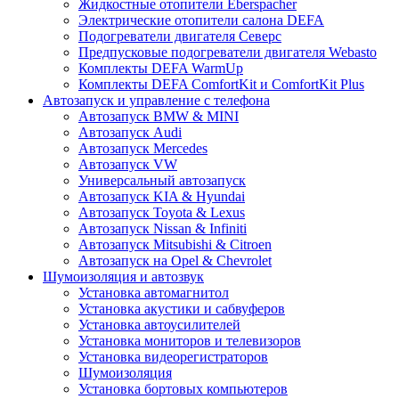
Жидкостные отопители Eberspacher
Электрические отопители салона DEFA
Подогреватели двигателя Северс
Предпусковые подогреватели двигателя Webasto
Комплекты DEFA WarmUp
Комплекты DEFA ComfortKit и ComfortKit Plus
Автозапуск и управление с телефона
Автозапуск BMW & MINI
Автозапуск Audi
Автозапуск Mercedes
Автозапуск VW
Универсальный автозапуск
Автозапуск KIA & Hyundai
Автозапуск Toyota & Lexus
Автозапуск Nissan & Infiniti
Автозапуск Mitsubishi & Citroen
Автозапуск на Opel & Chevrolet
Шумоизоляция и автозвук
Установка автомагнитол
Установка акустики и сабвуферов
Установка автоусилителей
Установка мониторов и телевизоров
Установка видеорегистраторов
Шумоизоляция
Установка бортовых компьютеров