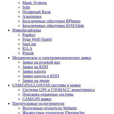
Magic Systems
Sobr
Полярный Волк
Альтоника
Бесключевые обходчики BPImmo
Бесключевые обходчики iDATAlink
Иммобилайзеры
Pandect
Polar Wolf (Spirit)
StarLine
IGLA
Prizrak
Механические и электромеханические замки
Замки на рулевой вал
Замки на КПП
Замки капота
Замки капота и КПП
Замки на двери
GSM/GPS/GLONASS системы и маяки
Системы GPS и ГЛОНАСС мониторинга
Поисково-охранные системы
GSM/GPS маяки
Предпусковые подогреватели
Воздушные отопители Webasto
Жидкостные отопители Eberspacher