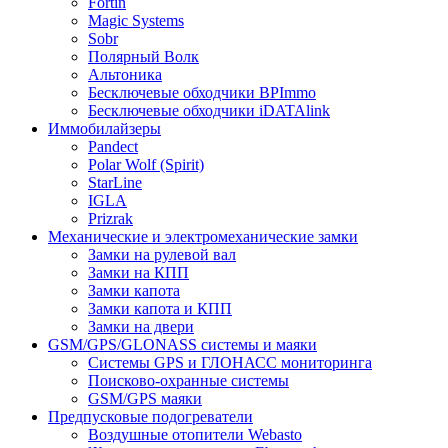
Fortin
Magic Systems
Sobr
Полярный Волк
Альтоника
Бесключевые обходчики BPImmo
Бесключевые обходчики iDATAlink
Иммобилайзеры
Pandect
Polar Wolf (Spirit)
StarLine
IGLA
Prizrak
Механические и электромеханические замки
Замки на рулевой вал
Замки на КПП
Замки капота
Замки капота и КПП
Замки на двери
GSM/GPS/GLONASS системы и маяки
Системы GPS и ГЛОНАСС мониторинга
Поисково-охранные системы
GSM/GPS маяки
Предпусковые подогреватели
Воздушные отопители Webasto