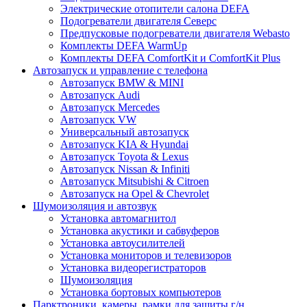
Электрические отопители салона DEFA
Подогреватели двигателя Северс
Предпусковые подогреватели двигателя Webasto
Комплекты DEFA WarmUp
Комплекты DEFA ComfortKit и ComfortKit Plus
Автозапуск и управление с телефона
Автозапуск BMW & MINI
Автозапуск Audi
Автозапуск Mercedes
Автозапуск VW
Универсальный автозапуск
Автозапуск KIA & Hyundai
Автозапуск Toyota & Lexus
Автозапуск Nissan & Infiniti
Автозапуск Mitsubishi & Citroen
Автозапуск на Opel & Chevrolet
Шумоизоляция и автозвук
Установка автомагнитол
Установка акустики и сабвуферов
Установка автоусилителей
Установка мониторов и телевизоров
Установка видеорегистраторов
Шумоизоляция
Установка бортовых компьютеров
Парктроники, камеры, рамки для защиты г/н