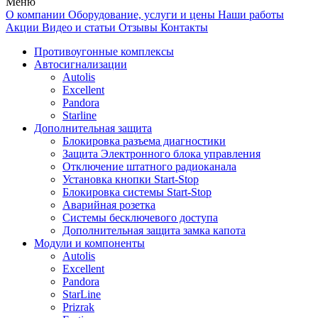
Меню
О компании
Оборудование, услуги и цены
Наши работы
Акции
Видео и статьи
Отзывы
Контакты
Противоугонные комплексы
Автосигнализации
Autolis
Excellent
Pandora
Starline
Дополнительная защита
Блокировка разъема диагностики
Защита Электронного блока управления
Отключение штатного радиоканала
Установка кнопки Start-Stop
Блокировка системы Start-Stop
Аварийная розетка
Системы бесключевого доступа
Дополнительная защита замка капота
Модули и компоненты
Autolis
Excellent
Pandora
StarLine
Prizrak