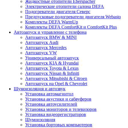
Жидкостные отопители Eberspacher
Электрические отопители салона DEFA
Подогреватели двигателя Северс
Предпусковые подогреватели двигателя Webasto
Комплекты DEFA WarmUp
Комплекты DEFA ComfortKit и ComfortKit Plus
Автозапуск и управление с телефона
Автозапуск BMW & MINI
Автозапуск Audi
Автозапуск Mercedes
Автозапуск VW
Универсальный автозапуск
Автозапуск KIA & Hyundai
Автозапуск Toyota & Lexus
Автозапуск Nissan & Infiniti
Автозапуск Mitsubishi & Citroen
Автозапуск на Opel & Chevrolet
Шумоизоляция и автозвук
Установка автомагнитол
Установка акустики и сабвуферов
Установка автоусилителей
Установка мониторов и телевизоров
Установка видеорегистраторов
Шумоизоляция
Установка бортовых компьютеров