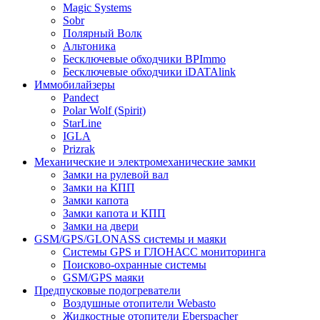
Magic Systems
Sobr
Полярный Волк
Альтоника
Бесключевые обходчики BPImmo
Бесключевые обходчики iDATAlink
Иммобилайзеры
Pandect
Polar Wolf (Spirit)
StarLine
IGLA
Prizrak
Механические и электромеханические замки
Замки на рулевой вал
Замки на КПП
Замки капота
Замки капота и КПП
Замки на двери
GSM/GPS/GLONASS системы и маяки
Системы GPS и ГЛОНАСС мониторинга
Поисково-охранные системы
GSM/GPS маяки
Предпусковые подогреватели
Воздушные отопители Webasto
Жидкостные отопители Eberspacher