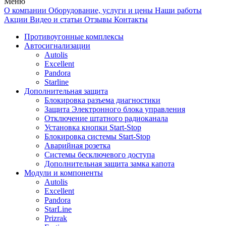
Меню
О компании
Оборудование, услуги и цены
Наши работы
Акции
Видео и статьи
Отзывы
Контакты
Противоугонные комплексы
Автосигнализации
Autolis
Excellent
Pandora
Starline
Дополнительная защита
Блокировка разъема диагностики
Защита Электронного блока управления
Отключение штатного радиоканала
Установка кнопки Start-Stop
Блокировка системы Start-Stop
Аварийная розетка
Системы бесключевого доступа
Дополнительная защита замка капота
Модули и компоненты
Autolis
Excellent
Pandora
StarLine
Prizrak