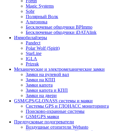
Fortin
Magic Systems
Sobr
Полярный Волк
Альтоника
Бесключевые обходчики BPImmo
Бесключевые обходчики iDATAlink
Иммобилайзеры
Pandect
Polar Wolf (Spirit)
StarLine
IGLA
Prizrak
Механические и электромеханические замки
Замки на рулевой вал
Замки на КПП
Замки капота
Замки капота и КПП
Замки на двери
GSM/GPS/GLONASS системы и маяки
Системы GPS и ГЛОНАСС мониторинга
Поисково-охранные системы
GSM/GPS маяки
Предпусковые подогреватели
Воздушные отопители Webasto