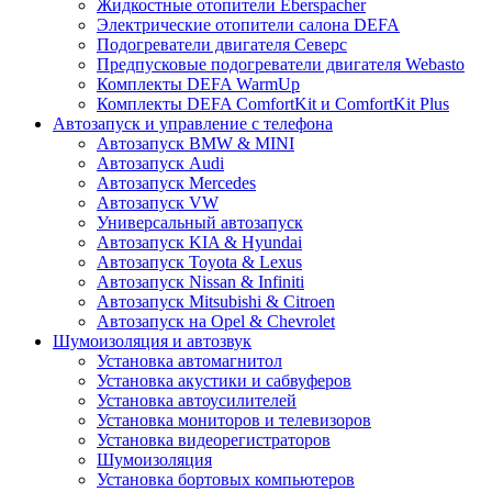
Жидкостные отопители Eberspacher
Электрические отопители салона DEFA
Подогреватели двигателя Северс
Предпусковые подогреватели двигателя Webasto
Комплекты DEFA WarmUp
Комплекты DEFA ComfortKit и ComfortKit Plus
Автозапуск и управление с телефона
Автозапуск BMW & MINI
Автозапуск Audi
Автозапуск Mercedes
Автозапуск VW
Универсальный автозапуск
Автозапуск KIA & Hyundai
Автозапуск Toyota & Lexus
Автозапуск Nissan & Infiniti
Автозапуск Mitsubishi & Citroen
Автозапуск на Opel & Chevrolet
Шумоизоляция и автозвук
Установка автомагнитол
Установка акустики и сабвуферов
Установка автоусилителей
Установка мониторов и телевизоров
Установка видеорегистраторов
Шумоизоляция
Установка бортовых компьютеров