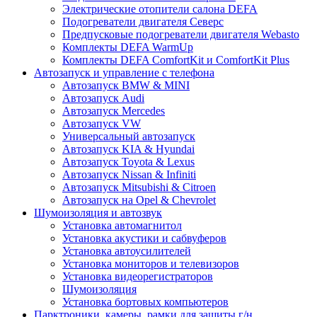
Электрические отопители салона DEFA
Подогреватели двигателя Северс
Предпусковые подогреватели двигателя Webasto
Комплекты DEFA WarmUp
Комплекты DEFA ComfortKit и ComfortKit Plus
Автозапуск и управление с телефона
Автозапуск BMW & MINI
Автозапуск Audi
Автозапуск Mercedes
Автозапуск VW
Универсальный автозапуск
Автозапуск KIA & Hyundai
Автозапуск Toyota & Lexus
Автозапуск Nissan & Infiniti
Автозапуск Mitsubishi & Citroen
Автозапуск на Opel & Chevrolet
Шумоизоляция и автозвук
Установка автомагнитол
Установка акустики и сабвуферов
Установка автоусилителей
Установка мониторов и телевизоров
Установка видеорегистраторов
Шумоизоляция
Установка бортовых компьютеров
Парктроники, камеры, рамки для защиты г/н