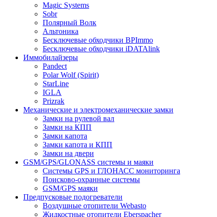
Magic Systems
Sobr
Полярный Волк
Альтоника
Бесключевые обходчики BPImmo
Бесключевые обходчики iDATAlink
Иммобилайзеры
Pandect
Polar Wolf (Spirit)
StarLine
IGLA
Prizrak
Механические и электромеханические замки
Замки на рулевой вал
Замки на КПП
Замки капота
Замки капота и КПП
Замки на двери
GSM/GPS/GLONASS системы и маяки
Системы GPS и ГЛОНАСС мониторинга
Поисково-охранные системы
GSM/GPS маяки
Предпусковые подогреватели
Воздушные отопители Webasto
Жидкостные отопители Eberspacher