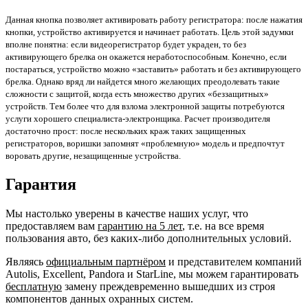
Данная кнопка позволяет активировать работу регистратора: после нажатия
кнопки, устройство активируется и начинает работать.
Цель этой задумки
вполне понятна: если видеорегистратор будет украден, то без
активирующего брелка он окажется неработоспособным.
Конечно, если
постараться, устройство можно «заставить» работать и без активирующего
брелка.
Однако вряд ли найдется много желающих преодолевать такие
сложности с защитой, когда есть множество других «беззащитных»
устройств.
Тем более что для взлома электронной защиты потребуются
услуги хорошего специалиста-электронщика.
Расчет производителя
достаточно прост: после нескольких краж таких защищенных
регистраторов, воришки запомнят «проблемную» модель и предпочтут
воровать другие, незащищенные устройства.
Гарантия
Мы настолько уверены в качестве наших услуг, что
предоставляем вам
гарантию на 5 лет
, т.е. на все время
пользования авто, без каких-либо дополнительных условий.
Являясь
официальным партнёром
и представителем компаний
Autolis, Excellent, Pandora и StarLine, мы можем гарантировать
бесплатную
замену преждевременно вышедших из строя
компонентов данных охранных систем.