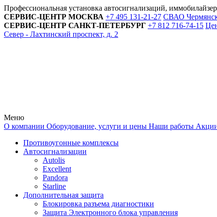
Профессиональная установка автосигнализаций, иммобилайзе
СЕРВИС-ЦЕНТР
МОСКВА
+7 495
131-21-27
СВАО Чермянский
СЕРВИС-ЦЕНТР
САНКТ-ПЕТЕРБУРГ
+7 812
716-74-15
Цен
Север - Лахтинский проспект, д. 2
Меню
О компании
Оборудование, услуги и цены
Наши работы
Акци
Противоугонные комплексы
Автосигнализации
Autolis
Excellent
Pandora
Starline
Дополнительная защита
Блокировка разъема диагностики
Защита Электронного блока управления