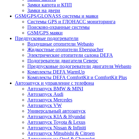
Замки капота и КПП
Замки на двери
GSM/GPS/GLONASS системы и маяки
Системы GPS и ГЛОНАСС мониторинга
Поисково-охранные системы
GSM/GPS маяки
Предпусковые подогреватели
Воздушные отопители Webasto
Жидкостные отопители Eberspacher
Электрические отопители салона DEFA
Подогреватели двигателя Северс
Предпусковые подогреватели двигателя Webasto
Комплекты DEFA WarmUp
Комплекты DEFA ComfortKit и ComfortKit Plus
Автозапуск и управление с телефона
Автозапуск BMW & MINI
Автозапуск Audi
Автозапуск Mercedes
Автозапуск VW
Универсальный автозапуск
Автозапуск KIA & Hyundai
Автозапуск Toyota & Lexus
Автозапуск Nissan & Infiniti
Автозапуск Mitsubishi & Citroen
Автозапуск на Opel & Chevrolet