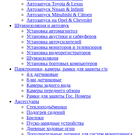
Автозапуск Toyota & Lexus
Автозапуск Nissan & Infiniti
Автозапуск Mitsubishi & Citroen
Автозапуск на Opel & Chevrolet
Шумоизоляция и автозвук
Установка автомагнитол
Установка акустики и сабвуферов
Установка автоусилителей
Установка мониторов и телевизоров
Установка видеорегистраторов
Шумоизоляция
Установка бортовых компьютеров
Парктроники, камеры, рамки для защиты г/н
4-х датчиковые
8-ми датчиковые
Камеры заднего вида
Камеры переднего обзора
Рамки для защиты Гос. Номера
Аксессуары
Стеклоподъёмники
Подогрев сидений
Брелоки
Пуско-зарядные устройства
Дневные ходовые огни
Дополнительные датчики для систем мониторинга