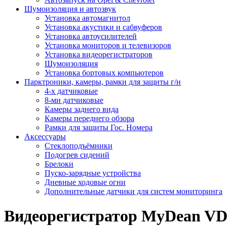
Шумоизоляция и автозвук
Установка автомагнитол
Установка акустики и сабвуферов
Установка автоусилителей
Установка мониторов и телевизоров
Установка видеорегистраторов
Шумоизоляция
Установка бортовых компьютеров
Парктроники, камеры, рамки для защиты г/н
4-х датчиковые
8-ми датчиковые
Камеры заднего вида
Камеры переднего обзора
Рамки для защиты Гос. Номера
Аксессуары
Стеклоподъёмники
Подогрев сидений
Брелоки
Пуско-зарядные устройства
Дневные ходовые огни
Дополнительные датчики для систем мониторинга
Видеорегистратор MyDean VD