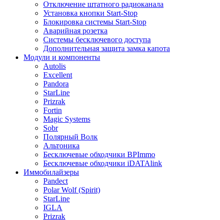
Отключение штатного радиоканала
Установка кнопки Start-Stop
Блокировка системы Start-Stop
Аварийная розетка
Системы бесключевого доступа
Дополнительная защита замка капота
Модули и компоненты
Autolis
Excellent
Pandora
StarLine
Prizrak
Fortin
Magic Systems
Sobr
Полярный Волк
Альтоника
Бесключевые обходчики BPImmo
Бесключевые обходчики iDATAlink
Иммобилайзеры
Pandect
Polar Wolf (Spirit)
StarLine
IGLA
Prizrak