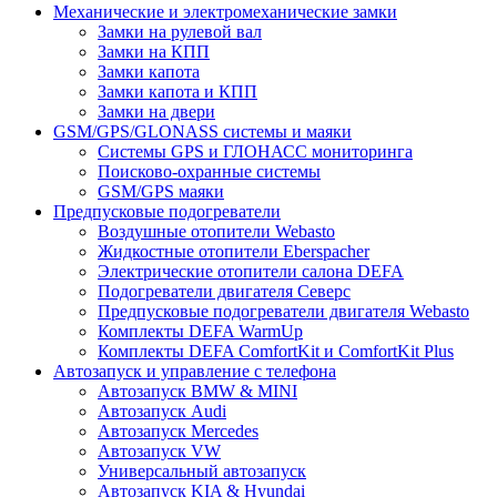
Механические и электромеханические замки
Замки на рулевой вал
Замки на КПП
Замки капота
Замки капота и КПП
Замки на двери
GSM/GPS/GLONASS системы и маяки
Системы GPS и ГЛОНАСС мониторинга
Поисково-охранные системы
GSM/GPS маяки
Предпусковые подогреватели
Воздушные отопители Webasto
Жидкостные отопители Eberspacher
Электрические отопители салона DEFA
Подогреватели двигателя Северс
Предпусковые подогреватели двигателя Webasto
Комплекты DEFA WarmUp
Комплекты DEFA ComfortKit и ComfortKit Plus
Автозапуск и управление с телефона
Автозапуск BMW & MINI
Автозапуск Audi
Автозапуск Mercedes
Автозапуск VW
Универсальный автозапуск
Автозапуск KIA & Hyundai