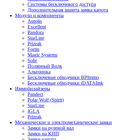
Системы бесключевого доступа
Дополнительная защита замка капота
Модули и компоненты
Autolis
Excellent
Pandora
StarLine
Prizrak
Fortin
Magic Systems
Sobr
Полярный Волк
Альтоника
Бесключевые обходчики BPImmo
Бесключевые обходчики iDATAlink
Иммобилайзеры
Pandect
Polar Wolf (Spirit)
StarLine
IGLA
Prizrak
Механические и электромеханические замки
Замки на рулевой вал
Замки на КПП
Замки капота